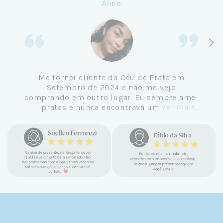
Aline
Me tornei cliente da Céu de Prata em
Setembro de 2024 e não me vejo
comprando em outro lugar. Eu sempre amei
Ver mais...
pratas e nunca encontrava uma loja
confiável e com jóias tão lindas até
encontrar a Céu. Atendimento
personalizado, verdadeiras jóias prata 925,
mimos e brindes incríveis. Virei cliente fiel
e amo demais as pratas que são lindas, tem
um brilho incrível e preço super justo. Fora
as promoções que rolam o ano inteiro. Sou
Céulover de carteirinha 💙