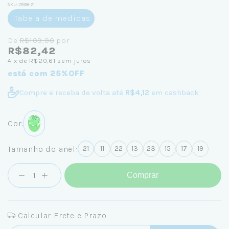
SKU:
29196-21
Tabela de medidas
De
R$109,90
por
R$82,42
4
x de
R$20,61
sem juros
está com 25%OFF
Compre e receba de volta até
R$4,12
em cashback
Cor:
Tamanho do anel:
21
11
22
13
23
15
17
19
Comprar
Calcular Frete e Prazo
Entregas para o CEP: