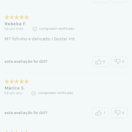
Rebeka F.
há um mês
comprador verificado
MT fofinho e delicado ! Gostei mt
esta avaliação foi útil?
0
0
Marice S.
há um ano
comprador verificado
esta avaliação foi útil?
1
0