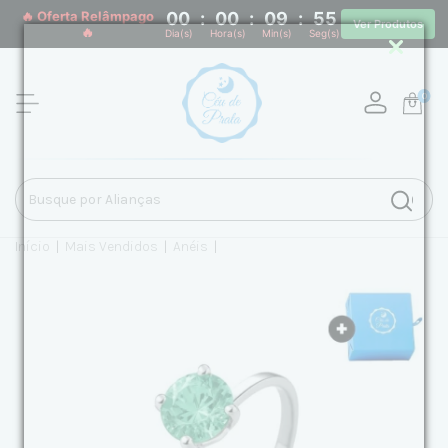
🔥 Oferta Relâmpago
00
:
00
:
09
:
54
Ver Produtos
🔥
Dia(s)
Hora(s)
Min(s)
Seg(s)
0
Início
|
Mais Vendidos
|
Anéis
|