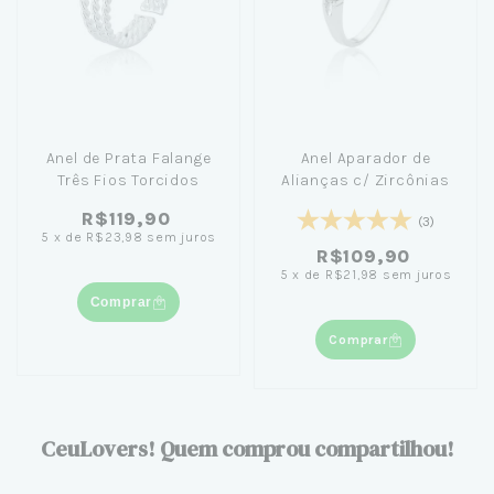
Anel de Prata Falange
Anel Aparador de
Três Fios Torcidos
Alianças c/ Zircônias
R$119,90
(3)
5
x
de
R$23,98
sem juros
R$109,90
5
x
de
R$21,98
sem juros
Comprar
Comprar
CeuLovers! Quem comprou compartilhou!