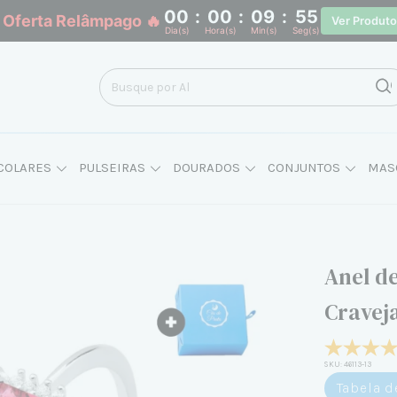
00
:
00
:
09
:
54
 Oferta Relâmpago 🔥
Ver Produt
Dia(s)
Hora(s)
Min(s)
Seg(s)
COLARES
PULSEIRAS
DOURADOS
CONJUNTOS
MAS
Anel d
Cravej
SKU:
46113-13
Tabela 