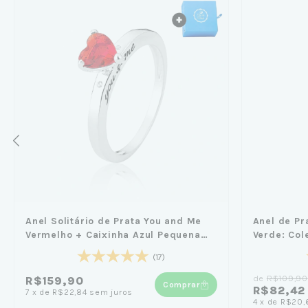
Anel Solitário de Prata You and Me
Anel de Pra
Vermelho + Caixinha Azul Pequena
Verde: Col
Céu de Prata
Caixinha A
(17)
de
R$109,90
R$159,90
Comprar
R$82,42
7
x
de
R$22,84
sem juros
4
x
de
R$20,