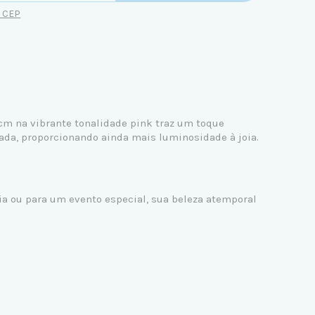
u CEP
7 cm na vibrante tonalidade pink traz um toque
rada, proporcionando ainda mais luminosidade à joia.
dia ou para um evento especial, sua beleza atemporal