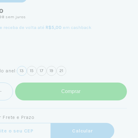
0
98
sem juros
e receba de volta até
R$5,00
em cashback
o anel:
13
15
17
19
21
Comprar
 Frete e Prazo
ra o CEP:
Calcular