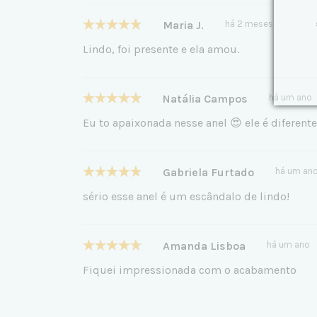
Maria J.
há 2 meses
Lindo, foi presente e ela amou.
Natália Campos
há um ano
Eu to apaixonada nesse anel 😍 ele é diferent
Gabriela Furtado
há um an
sério esse anel é um escândalo de lindo!
Amanda Lisboa
há um ano
Fiquei impressionada com o acabamento