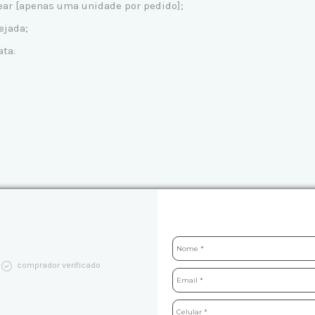
tear [apenas uma unidade por pedido];
ejada;
ata.
comprador verificado