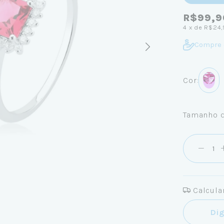
R$99,9
4
x de
R$24,
Compre 
Cor:
Tamanho d
Calcular
Entregas pa