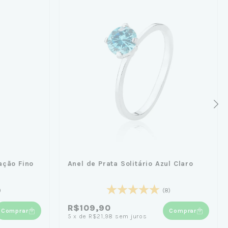
ação Fino
Anel de Prata Solitário Azul Claro
)
(8)
R$109,90
Comprar
Comprar
5
x
de
R$21,98
sem juros