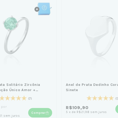
ta Solitário Zircônia
Anel de Prata Dedinho Cor
eção Único Amor +
Sinete
zul Pequena Céu de Prata
(7)
(1
por
R$109,90
5
x
de
R$21,98
sem juros
Comprar
61
sem juros