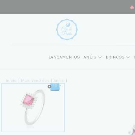
🔥
LANÇAMENTOS
ANÉIS
BRINCOS
Início
|
Mais Vendidos
|
Anéis
|