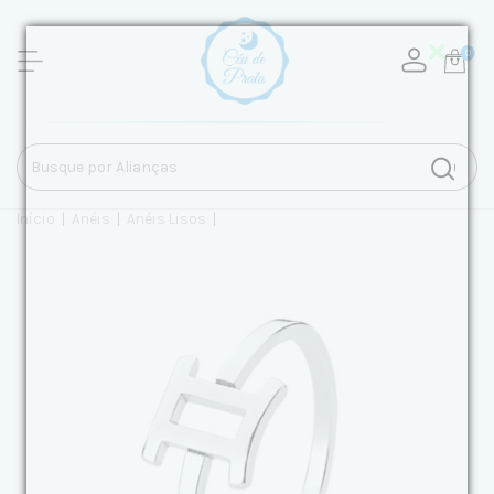
0
Início
|
Anéis
|
Anéis Lisos
|