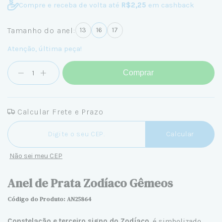
Compre e receba de volta até
R$2,25
em cashback
Tamanho do anel:
13
16
17
Atenção, última peça!
Comprar
Calcular Frete e Prazo
Entregas para o CEP:
Calcular
Não sei meu CEP
Anel de Prata Zodíaco Gêmeos
Código do Produto: AN25864
Constelação e terceiro signo do Zodíaco
, é simbolizado