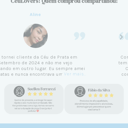
CeuLovers! Quem comprou compartilhou!
Aline
Me tornei cliente da Céu de Prata em
Setembro de 2024 e não me vejo
comprando em outro lugar. Eu sempre amei
Ver mais...
pratas e nunca encontrava uma loja
confiável e com jóias tão lindas até
encontrar a Céu. Atendimento
personalizado, verdadeiras jóias prata 925,
mimos e brindes incríveis. Virei cliente fiel
e amo demais as pratas que são lindas, tem
um brilho incrível e preço super justo. Fora
as promoções que rolam o ano inteiro. Sou
Céulover de carteirinha 💙