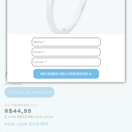
Anel de Prata Zodíaco Gêmeos
RECEBER MEU PRESENTE! ✨
SKU:
25864-16
Tabela de medidas
De
R$89,90
por
R$44,95
2
x de
R$22,48
sem juros
está com 50%OFF