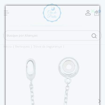
0
Início
|
Berloques
|
Trava de Segurança
|