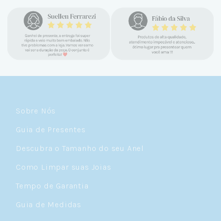
confiável e com jóias tão lindas até
encontrar a Céu. Atendimento
personalizado, verdadeiras jóias prata 925,
mimos e brindes incríveis. Virei cliente fiel
e amo demais as pratas que são lindas, tem
um brilho incrível e preço super justo. Fora
as promoções que rolam o ano inteiro. Sou
Céulover de carteirinha 💙
Sobre Nós
Guia de Presentes
Descubra o Tamanho do seu Anel
Como Limpar suas Joias
Tempo de Garantia
Guia de Medidas