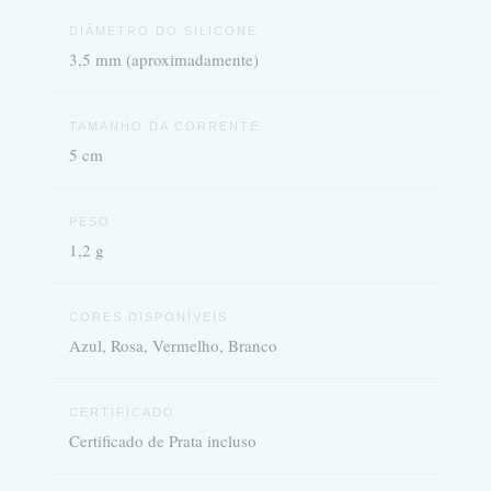
DIÂMETRO DO SILICONE
3,5 mm (aproximadamente)
TAMANHO DA CORRENTE
5 cm
PESO
1,2 g
CORES DISPONÍVEIS
Azul, Rosa, Vermelho, Branco
CERTIFICADO
Certificado de Prata incluso