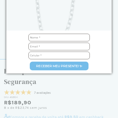
RECEBER MEU PRESENTE! ✨
Berloque de Prata Trava de
Segurança
7 avaliações
SKU:
40283-1
R$189,90
8
x de
R$23,74
sem juros
Compre e receba de volta até
R$9,50
em cashback