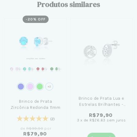
Produtos similares
-
20
% OFF
+2
Brinco de Prata Lua e
Brinco de Prata
Estrelas Brilhantes -
Zircônia Redonda 11mm
Céu de Prata
R$79,90
(2)
3
x
de
R$26,63
sem juros
de
R$99,90
por
R$79,90