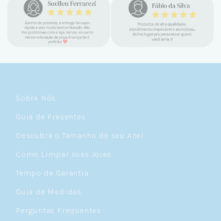
personalizado, verdadeiras jóias prata 925,
mimos e brindes incríveis. Virei cliente fiel
e amo demais as pratas que são lindas, tem
um brilho incrível e preço super justo. Fora
as promoções que rolam o ano inteiro. Sou
Céulover de carteirinha 💙
Sobre Nós
Guia de Presentes
Descubra o Tamanho do seu Anel
Como Limpar suas Joias
Tempo de Garantia
Guia de Medidas
Perguntas Frequentes