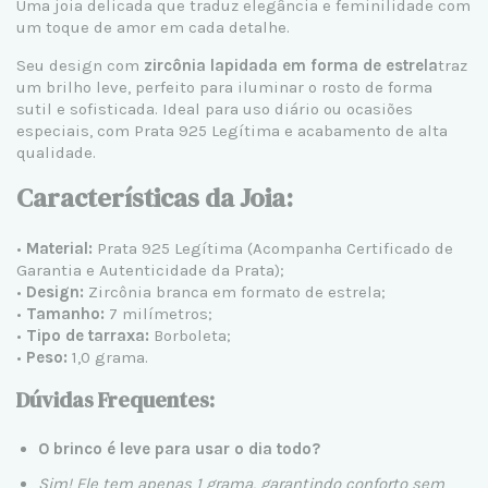
Uma joia delicada que traduz elegância e feminilidade com
um toque de amor em cada detalhe.
Seu design com
zircônia lapidada em forma de estrela
traz
um brilho leve, perfeito para iluminar o rosto de forma
sutil e sofisticada. Ideal para uso diário ou ocasiões
especiais, com
Prata 925
Legítima e acabamento de alta
qualidade.
Características da Joia:
•
Material:
Prata 925 Legítima (Acompanha Certificado de
Garantia e Autenticidade da Prata);
•
Design:
Zircônia branca em formato de estrela;
•
Tamanho:
7 milímetros;
•
Tipo de tarraxa:
Borboleta;
•
Peso:
1,0 grama.
Dúvidas Frequentes:
O brinco é leve para usar o dia todo?
Sim! Ele tem apenas 1 grama, garantindo conforto sem