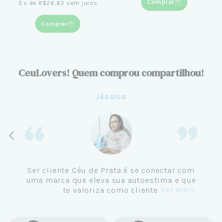
Comprar
3
x
de
R$26,63
sem juros
Comprar
CeuLovers! Quem comprou compartilhou!
Aline
Me tornei cliente da Céu de Prata em
Setembro de 2024 e não me vejo
comprando em outro lugar. Eu sempre amei
Ver mais...
pratas e nunca encontrava uma loja
confiável e com jóias tão lindas até
encontrar a Céu. Atendimento