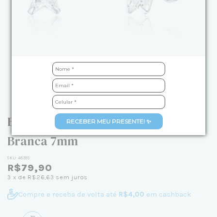
Brinco de Prata Estrela Zircônia
RECEBER MEU PRESENTE! ✨
Branca 7mm
SKU:
48395
R$79,90
3
x de
R$26,63
sem juros
Compre e receba de volta até
R$4,00
em cashback