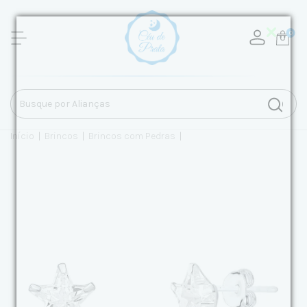
0
Início
|
Brincos
|
Brincos com Pedras
|