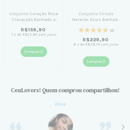
Conjunto Coração Rosa
Conjunto Círculo
Cravejado Banhado a
Navetes Azuis Banhado
Ouro 18K
a Ouro 18K
R$159,90
(2)
7
x
de
R$22,84
sem juros
R$229,90
8
x
de
R$28,74
sem juros
Comprar
Comprar
CeuLovers! Quem comprou compartilhou!
Aline