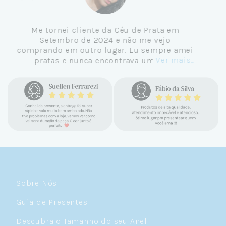
Me tornei cliente da Céu de Prata em
Setembro de 2024 e não me vejo
comprando em outro lugar. Eu sempre amei
Ver mais...
pratas e nunca encontrava uma loja
confiável e com jóias tão lindas até
encontrar a Céu. Atendimento
personalizado, verdadeiras jóias prata 925,
mimos e brindes incríveis. Virei cliente fiel
e amo demais as pratas que são lindas, tem
um brilho incrível e preço super justo. Fora
as promoções que rolam o ano inteiro. Sou
Céulover de carteirinha 💙
Sobre Nós
Guia de Presentes
Descubra o Tamanho do seu Anel