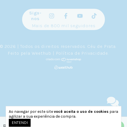
Siga-
nos
Mais de 800 mil seguidores
© 2026 | Todos os direitos reservados.
Céu de Prata
.
Feito pela
Weethub
|
Política de Privacidade
.
Ao navegar por este site
você aceita o uso de cookies
para
agilizar a sua experiência de compra.
ENTENDI
R$111,92