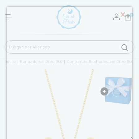
0
Início
|
Banhado em Ouro 18K
|
Conjuntos Banhados em Ouro 18K
|