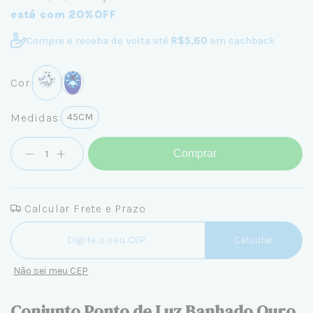
está com 20%OFF
Compre e receba de volta até
R$5,60
em cashback
Cor:
Medidas:
45CM
Comprar
Calcular Frete e Prazo
Entregas para o CEP:
Calcular
Não sei meu CEP
Conjunto Ponto de Luz Banhado Ouro