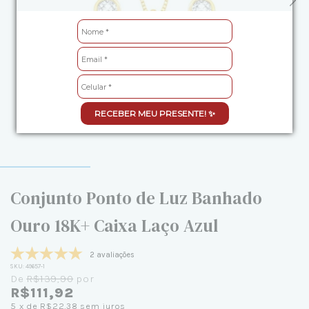
RECEBER MEU PRESENTE! ✨
Conjunto Ponto de Luz Banhado
Ouro 18K+ Caixa Laço Azul
2 avaliações
SKU:
49657-1
De
R$139,90
por
R$111,92
5
x de
R$22,38
sem juros