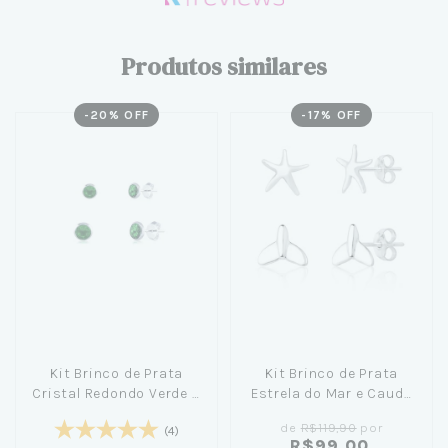
Produtos similares
-
20
% OFF
-
17
% OFF
Kit Brinco de Prata
Kit Brinco de Prata
Cristal Redondo Verde 3
Estrela do Mar e Cauda
e 4mm
de Sereia
de
R$119,90
por
(4)
R$99,00