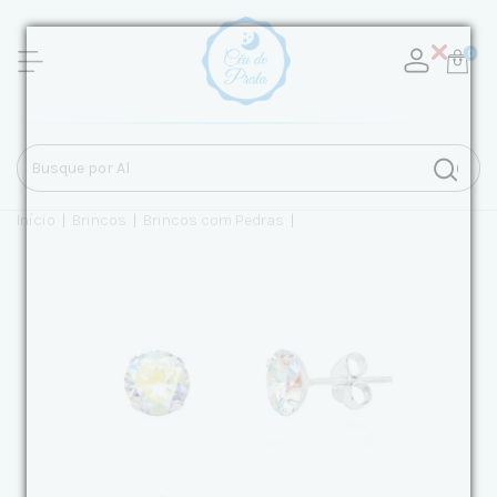
0
Início
|
Brincos
|
Brincos com Pedras
|