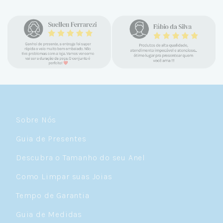
Sobre Nós
Guia de Presentes
Descubra o Tamanho do seu Anel
Como Limpar suas Joias
Tempo de Garantia
Guia de Medidas