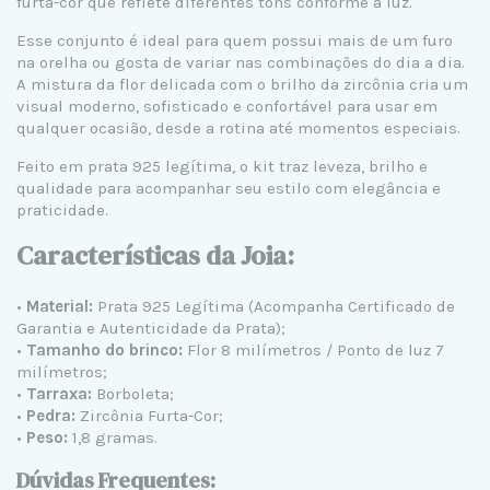
furta-cor que reflete diferentes tons conforme a luz.
Esse conjunto é ideal para quem possui mais de um furo
na orelha ou gosta de variar nas combinações do dia a dia.
A mistura da flor delicada com o brilho da zircônia cria um
visual moderno, sofisticado e confortável para usar em
qualquer ocasião, desde a rotina até momentos especiais.
Feito em prata 925 legítima, o kit traz leveza, brilho e
qualidade para acompanhar seu estilo com elegância e
praticidade.
Características da Joia:
•
Material:
Prata 925
Legítima (Acompanha Certificado de
Garantia e Autenticidade da Prata);
•
Tamanho do brinco:
Flor 8 milímetros / Ponto de luz 7
milímetros;
•
Tarraxa:
Borboleta;
•
Pedra:
Zircônia Furta-Cor;
•
Peso:
1,8 gramas.
Dúvidas Frequentes: