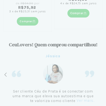
de
R$94,90
por
4
x
de
R$24,75
sem juros
R$75,92
3
x
de
R$25,31
sem juros
Comprar
Comprar
CeuLovers! Quem comprou compartilhou!
Jéssica
Ser cliente Céu de Prata é se conectar com
uma marca que eleva sua autoestima e que
Ver mais...
te valoriza como cliente.