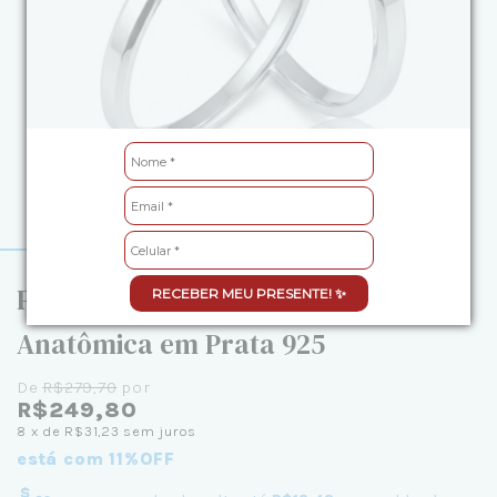
Par de Aliança de Namoro
RECEBER MEU PRESENTE! ✨
Anatômica em Prata 925
De
R$279,70
por
R$249,80
8
x de
R$31,23
sem juros
está com 11%OFF