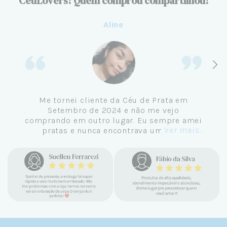
CeuLovers! Quem comprou compartilhou!
Aline
Me tornei cliente da Céu de Prata em
Setembro de 2024 e não me vejo
comprando em outro lugar. Eu sempre amei
Ver mais...
pratas e nunca encontrava uma loja
confiável e com jóias tão lindas até
encontrar a Céu. Atendimento
personalizado, verdadeiras jóias prata 925,
mimos e brindes incríveis. Virei cliente fiel
e amo demais as pratas que são lindas, tem
um brilho incrível e preço super justo. Fora
as promoções que rolam o ano inteiro. Sou
Céulover de carteirinha 💙