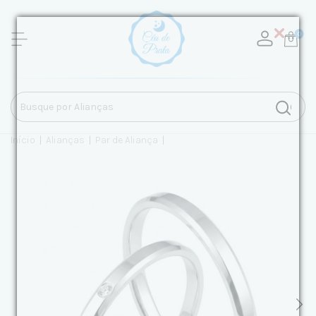
0
Início
|
Alianças
|
Par de Aliança
|