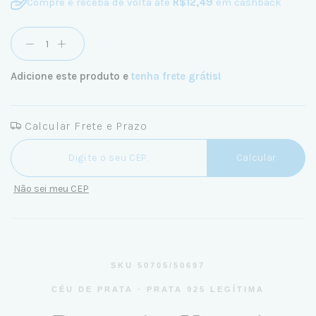
Compre e receba de volta até
R$12,49
em cashback
Adicione este produto e
tenha frete grátis!
Calcular Frete e Prazo
Entregas para o CEP:
Calcular
Não sei meu CEP
SKU 50705/50697
CÉU DE PRATA · PRATA 925 LEGÍTIMA