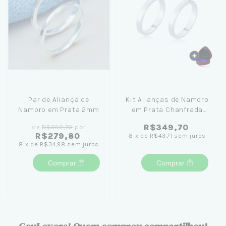
Par de Aliança de
Kit Alianças de Namoro
Namoro em Prata 2mm
em Prata Chanfrada
com Caixinha Coração
R$349,70
de
R$309,70
por
R$279,80
8
x
de
R$43,71
sem juros
8
x
de
R$34,98
sem juros
Comprar
Comprar