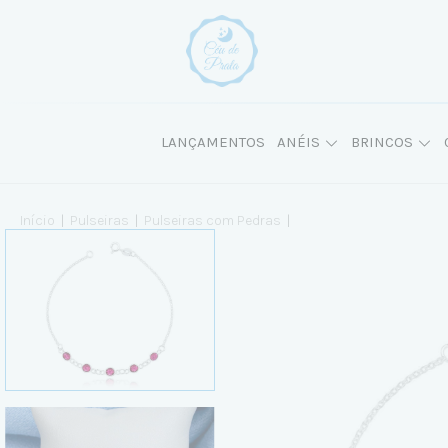
LANÇAMENTOS
ANÉIS
BRINCOS
Início
|
Pulseiras
|
Pulseiras com Pedras
|