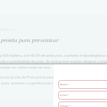
GARANTIA
pronta para presentear
e
a 925 legítima, com 92,5% de prata pura, a pulseira é hipoalergênic
antia e autenticidade da prata. Se você já teve reações alérgicas a pra
sultar um médico antes de usar.
acola da Céu de Prata pronta para presentear, acompanhada do certif
 prata, tornando a experiência de compra tão especial quanto a própria