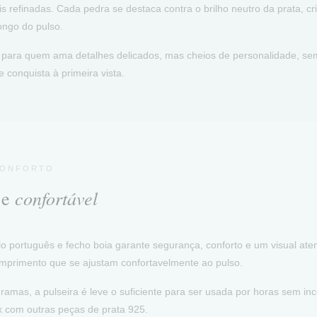
s refinadas. Cada pedra se destaca contra o brilho neutro da prata, c
ongo do pulso.
l para quem ama detalhes delicados, mas cheios de personalidade, s
 conquista à primeira vista.
CONFORTO
confortável
 e
o português e fecho boia garante segurança, conforto e um visual at
mprimento que se ajustam confortavelmente ao pulso.
amas, a pulseira é leve o suficiente para ser usada por horas sem in
 com outras peças de prata 925.