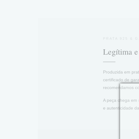
PRATA 925 & 
Legítima 
Produzida em prat
certificado de gar
recomendamos con
A peça chega em s
e autenticidade da