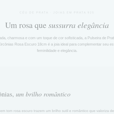
CÉU DE PRATA · JOIAS EM PRATA 925
Um rosa que
sussurra elegância
ada, charmosa e com um toque de cor sofisticada, a Pulseira de Pra
ircônias Rosa Escuro 18cm é a joia ideal para complementar seu es
feminilidade e elegância.
um brilho romântico
ônias,
 em tom rosa escuro trazem um brilho sutil e romântico que valoriza d