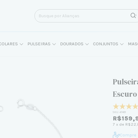
COLARES
PULSEIRAS
DOURADOS
CONJUNTOS
MAS
Pulseir
Escuro
SKU:
47491
R$159,
7
x de
R$22,
Compre 