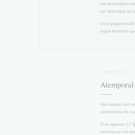
até produções mai
cor delicados ao l
Uma peça versáti
toque feminino que
CAIMENTO & 
Atemporal
Seu design com el
centímetros de co
Com apenas 1,7 gr
sozinha ou em mix