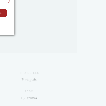
ferem
✨
TIPO DE ELO
Português
PESO
1,7 gramas