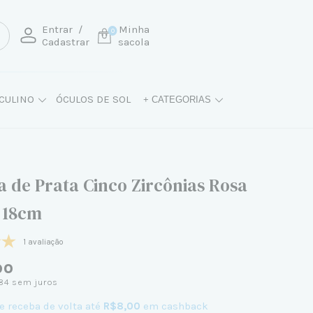
Entrar
/
Minha
0
Cadastrar
sacola
CULINO
ÓCULOS DE SOL
+ CATEGORIAS
a de Prata Cinco Zircônias Rosa
 18cm
1 avaliação
90
84
sem juros
e receba de volta até
R$8,00
em cashback