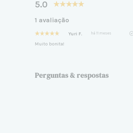
5.0
1 avaliação
Yuri F.
há 11 meses
Muito bonita!
Perguntas & respostas