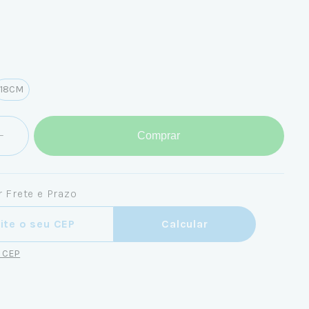
18CM
Comprar
 Frete e Prazo
ra o CEP:
Calcular
u CEP