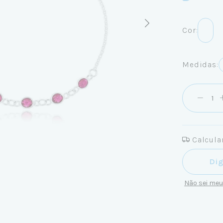
Cor:
Medidas:
Calcular
Entregas pa
Não sei me