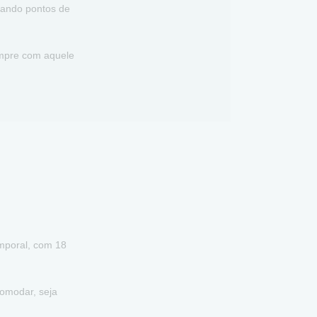
riando pontos de
empre com aquele
emporal, com 18
comodar, seja