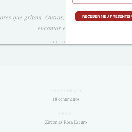
ores que gritam. Outras, como o rosa escuro, pre
RECEBER MEU PRESENTE! 
encantar em silêncio.
CÉU DE PRATA
COMPRIMENTO
18 centímetros
PEDRA
Zircônias Rosa Escuro