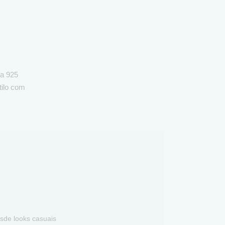
ta 925
tilo com
esde looks casuais