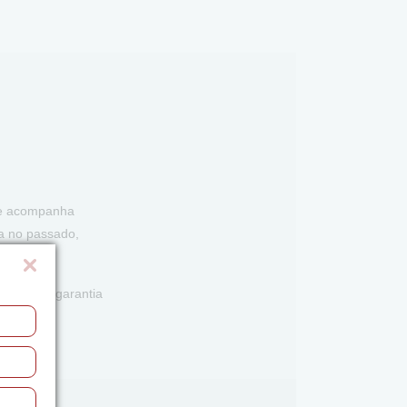
a e acompanha
ta no passado,
icado de garantia
 joia.