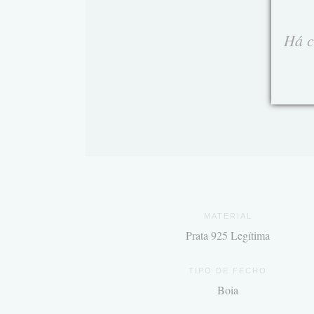
Há c
MATERIAL
Prata 925 Legítima
TIPO DE FECHO
Boia