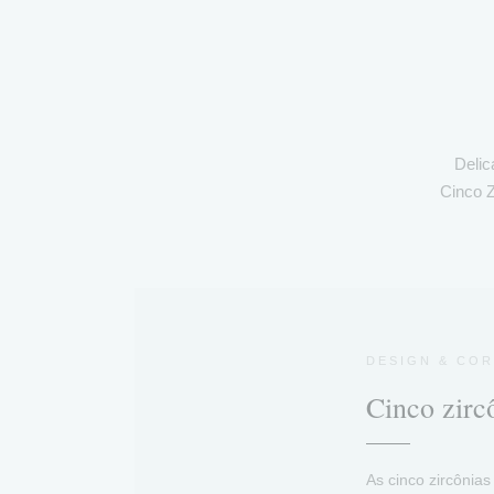
Delic
Cinco Z
DESIGN & COR
Cinco zirc
As cinco zircônias