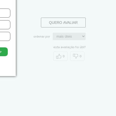
QUERO AVALIAR
ordenar por
esta avaliação foi útil?
✨
0
0