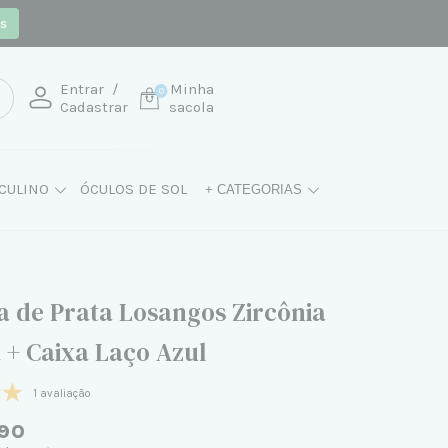
os
Entrar
/
Minha
0
Cadastrar
sacola
CULINO
ÓCULOS DE SOL
+ CATEGORIAS
a de Prata Losangos Zircônia
 + Caixa Laço Azul
1 avaliação
90