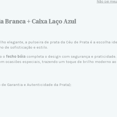
Não sei me
ia Branca + Caixa Laço Azul
lho elegante, a
pulseira de prata
da Céu de Prata é a escolha id
mo de sofisticação e estilo.
to o
fecho bóia
completa o design com segurança e praticidade
 em ocasiões especiais, trazendo um toque de brilho moderno ao 
de Garantia e Autenticidade da Prata);