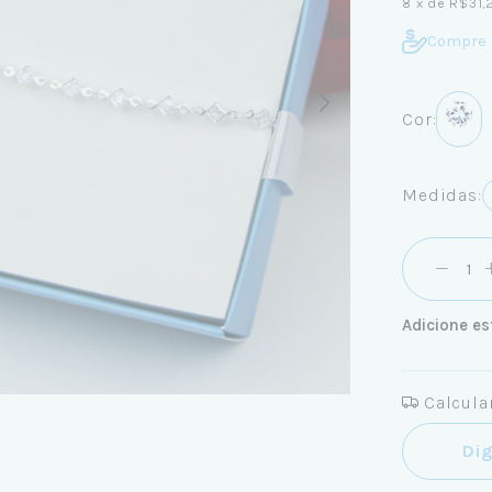
8
x de
R$31,
Compre 
Cor:
Medidas:
Adicione es
Calcular
Entregas pa