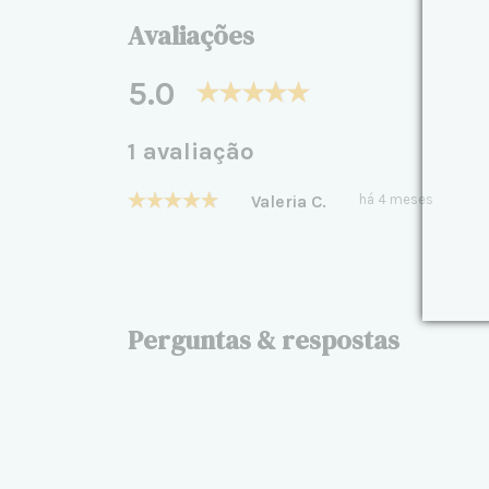
Avaliações
5.0
1 avaliação
Valeria C.
há 4 meses
Perguntas & respostas