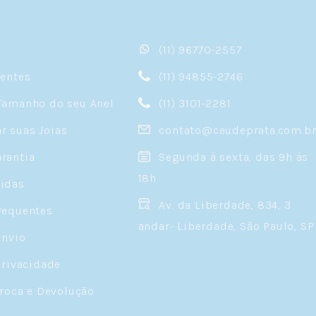
(11) 96770-2557
sentes
(11) 94855-2746
Tamanho do seu Anel
(11) 3101-2281
 suas Joias
contato@ceudeprata.com.b
rantia
Segunda à sexta, das 9h às
18h
idas
Av. da Liberdade, 834, 3
requentes
andar- Liberdade, São Paulo, SP
Envio
Privacidade
Troca e Devolução