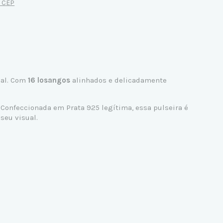
u CEP
eal. Com
16 losangos
alinhados e delicadamente
. Confeccionada em
Prata 925
legítima, essa pulseira é
seu visual.