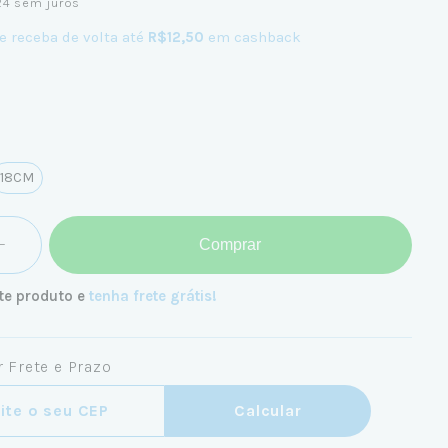
24
sem juros
e receba de volta até
R$12,50
em cashback
18CM
Comprar
te produto e
tenha frete grátis!
 Frete e Prazo
ra o CEP:
Calcular