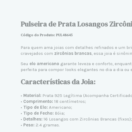
Pulseira de Prata Losangos Zircôn
Código do Produto: PUL48645
Para quem ama joias com detalhes refinados e um bri
cravejados com
zircônias brancas
, essa joia é sinôni
Seu
elo americano
garante leveza e conforto, enquan
perfeita para compor looks elegantes no dia a dia ou
Características da Joia:
•
Material:
Prata 925 Legítima
(Acompanha Certificado 
•
Comprimento:
18 centímetros;
•
Tipo de Elo:
Americano;
•
Tipo de Fecho:
Bóia;
•
Detalhes:
16 Losangos com Zircônias Brancas (fixos);
•
Peso:
2.4 gramas.