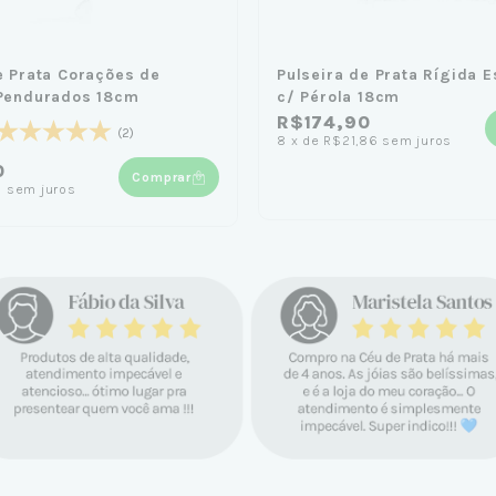
e Prata Corações de
Pulseira de Prata Rígida E
 Pendurados 18cm
c/ Pérola 18cm
R$174,90
(2)
8
x
de
R$21,86
sem juros
0
Comprar
1
sem juros