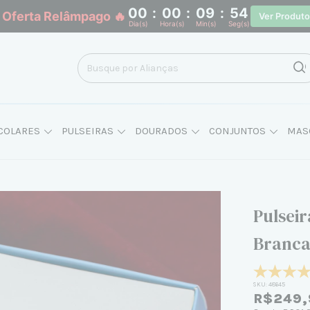
00
:
00
:
09
:
53
 Oferta Relâmpago 🔥
Ver Produt
Dia(s)
Hora(s)
Min(s)
Seg(s)
COLARES
PULSEIRAS
DOURADOS
CONJUNTOS
MAS
Pulseir
Branca
SKU:
48645
R$249,