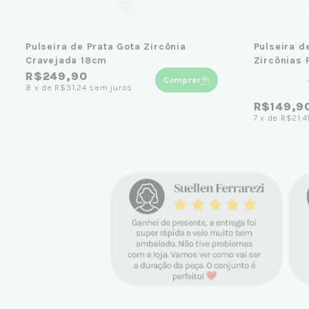
Pulseira de Prata Gota Zircônia
Pulseira d
Cravejada 18cm
Zircônias
R$249,90
Comprar
8
x
de
R$31,24
sem juros
R$149,9
7
x
de
R$21,4