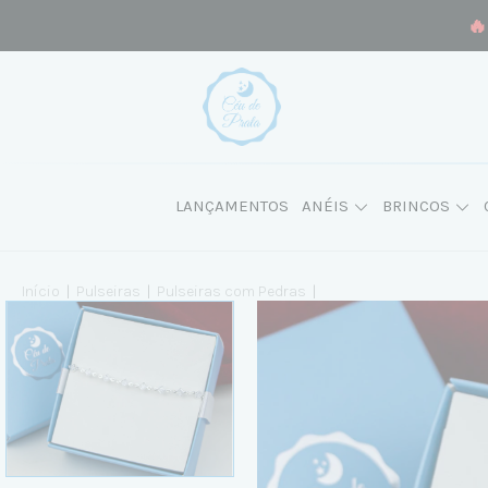
🔥
LANÇAMENTOS
ANÉIS
BRINCOS
Início
|
Pulseiras
|
Pulseiras com Pedras
|