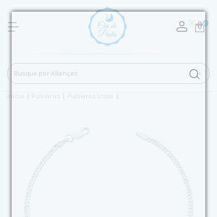
0
Início
|
Pulseiras
|
Pulseiras Lisas
|