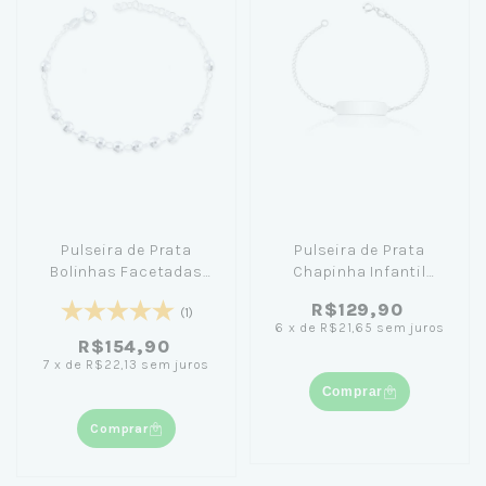
Pulseira de Prata
Pulseira de Prata
Bolinhas Facetadas
Chapinha Infantil
18cm
Personalizável 14cm
R$129,90
(1)
(Ler Descrição)
6
x
de
R$21,65
sem juros
R$154,90
7
x
de
R$22,13
sem juros
Comprar
Comprar