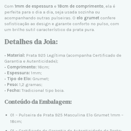
Com
1mm de espessura
e
18cm de comprimento
, ela é
perfeita para o dia a dia, seja usada sozinha ou
acompanhando outras pulseiras. O
elo grumet
confere
sofisticação ao design e garante conforto no pulso, com
um brilho sutil característico da prata pura.
Detalhes da Joia:
•
Material:
Prata 925 Legítima (acompanha Certificado de
Garantia e Autenticidade);
•
Comprimento:
18cm;
•
Espessura:
1mm;
•
Tipo de Elo:
Grumet;
•
Peso:
1,2 gramas;
•
Fecho:
Tradicional tipo boia.
Conteúdo da Embalagem:
01 – Pulseira de Prata 925 Masculina Elo Grumet 1mm –
18cm;
01 – Certificado de Garantia de Autenticidade da Prata;