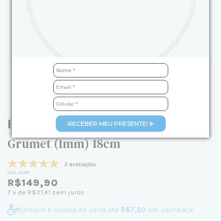
Pulseira de Prata Masculina Elo
RECEBER MEU PRESENTE! ✨
Grumet (1mm) 18cm
3 avaliações
SKU:
44747
R$149,90
7
x de
R$21,41
sem juros
Compre e receba de volta até
R$7,50
em cashback