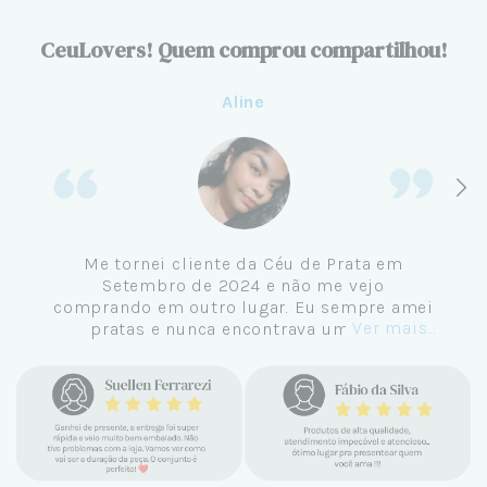
CeuLovers! Quem comprou compartilhou!
Aline
Me tornei cliente da Céu de Prata em
Setembro de 2024 e não me vejo
comprando em outro lugar. Eu sempre amei
Ver mais...
pratas e nunca encontrava uma loja
confiável e com jóias tão lindas até
encontrar a Céu. Atendimento
personalizado, verdadeiras jóias prata 925,
mimos e brindes incríveis. Virei cliente fiel
e amo demais as pratas que são lindas, tem
um brilho incrível e preço super justo. Fora
as promoções que rolam o ano inteiro. Sou