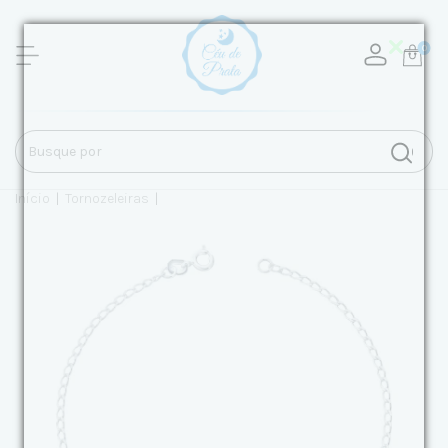
0
Início
|
Tornozeleiras
|