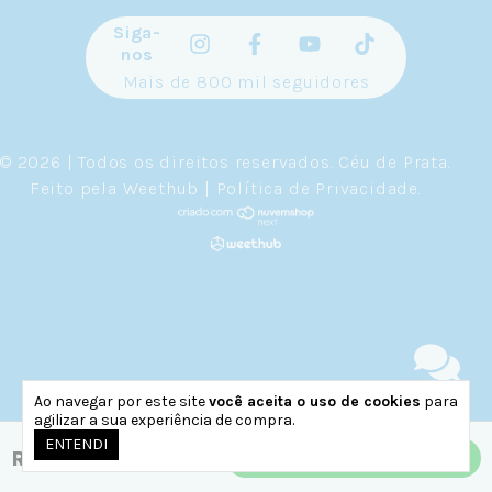
Siga-
nos
Mais de 800 mil seguidores
© 2026 | Todos os direitos reservados.
Céu de Prata
.
Feito pela
Weethub
|
Política de Privacidade
.
Ao navegar por este site
você aceita o uso de cookies
para
agilizar a sua experiência de compra.
ENTENDI
R$169,90