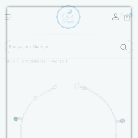
0
Início
|
Tornozeleiras
|
Pedras
|