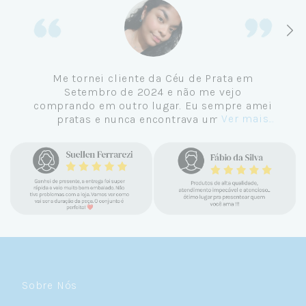
Me tornei cliente da Céu de Prata em
Setembro de 2024 e não me vejo
comprando em outro lugar. Eu sempre amei
Ver mais...
pratas e nunca encontrava uma loja
confiável e com jóias tão lindas até
encontrar a Céu. Atendimento
personalizado, verdadeiras jóias prata 925,
mimos e brindes incríveis. Virei cliente fiel
e amo demais as pratas que são lindas, tem
um brilho incrível e preço super justo. Fora
as promoções que rolam o ano inteiro. Sou
Céulover de carteirinha 💙
Sobre Nós