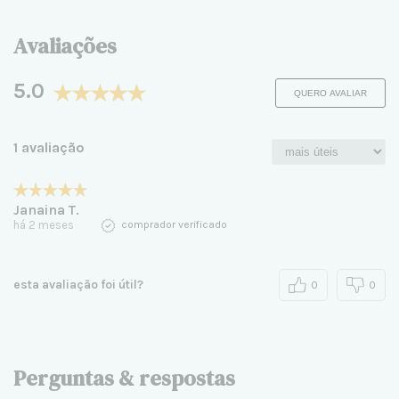
Avaliações
5.0
QUERO AVALIAR
1 avaliação
Janaina T.
há 2 meses
comprador verificado
esta avaliação foi útil?
0
0
Perguntas & respostas