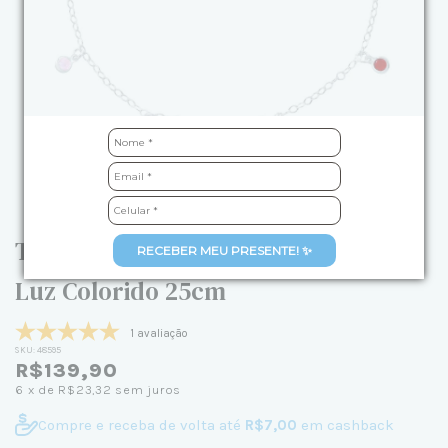
Tornozeleira de Prata Seis Ponto de
RECEBER MEU PRESENTE! ✨
Luz Colorido 25cm
1 avaliação
SKU:
48595
R$139,90
6
x de
R$23,32
sem juros
Compre e receba de volta até
R$7,00
em cashback