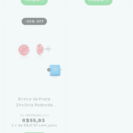
Comprar
Comprar
-
30
% OFF
Brinco de Prata
Zircônia Redonda
Vermelha 10mm
de
R$79,90
por
R$55,93
2
x
de
R$27,97
sem juros