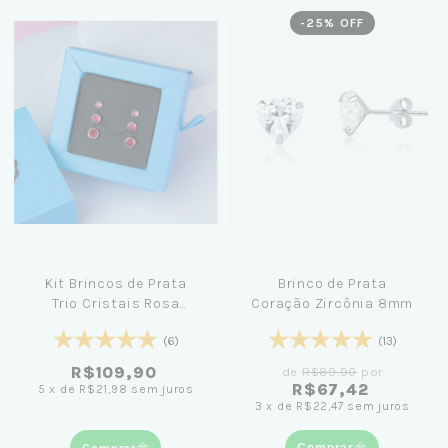
-
25
% OFF
Kit Brincos de Prata
Brinco de Prata
Trio Cristais Rosa
Coração Zircônia 8mm
Escuro 5, 4 e 3mm
(6)
(13)
R$109,90
de
R$89,90
por
R$67,42
5
x
de
R$21,98
sem juros
3
x
de
R$22,47
sem juros