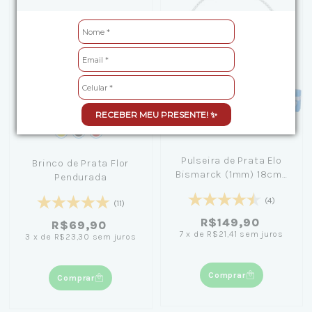
RECEBER MEU PRESENTE! ✨
Pulseira de Prata Elo
Brinco de Prata Flor
Bismarck (1mm) 18cm+
Pendurada
Caixa Laço Azul
(4)
(11)
R$149,90
R$69,90
7
x
de
R$21,41
sem juros
3
x
de
R$23,30
sem juros
Comprar
Comprar