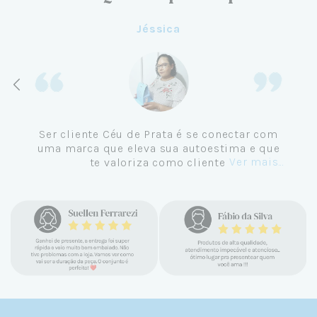
Aline
Me tornei cliente da Céu de Prata em
Setembro de 2024 e não me vejo
comprando em outro lugar. Eu sempre amei
Ver mais...
pratas e nunca encontrava uma loja
confiável e com jóias tão lindas até
encontrar a Céu. Atendimento
personalizado, verdadeiras jóias prata 925,
mimos e brindes incríveis. Virei cliente fiel
e amo demais as pratas que são lindas, tem
um brilho incrível e preço super justo. Fora
as promoções que rolam o ano inteiro. Sou
Céulover de carteirinha 💙