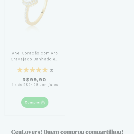
Anel Coração com Aro
Cravejado Banhado em
Ouro 18K
(1)
R$99,90
4
x
de
R$24,98
sem juros
Comprar
CeuLovers! Quem comprou compartilhou!