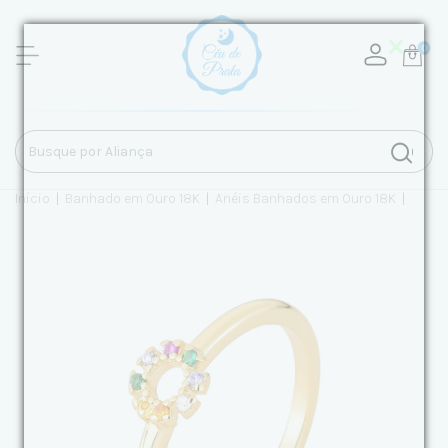
0
Início
|
Banhado em Ouro 18K
|
Anéis Banhados em Ouro 18K
|