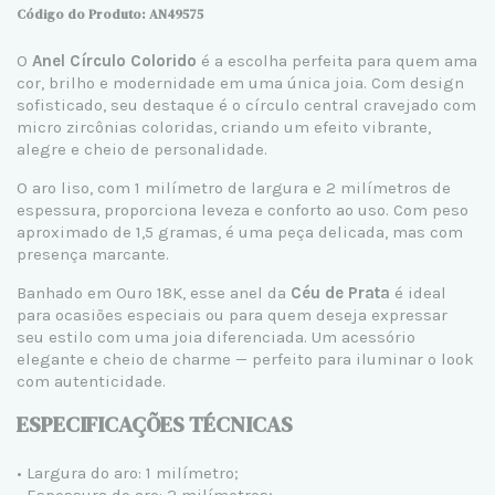
Código do Produto: AN49575
O
Anel Círculo Colorido
é a escolha perfeita para quem ama
cor, brilho e modernidade em uma única joia. Com design
sofisticado, seu destaque é o círculo central cravejado com
micro zircônias coloridas, criando um efeito vibrante,
alegre e cheio de personalidade.
O aro liso, com 1 milímetro de largura e 2 milímetros de
espessura, proporciona leveza e conforto ao uso. Com peso
aproximado de 1,5 gramas, é uma peça delicada, mas com
presença marcante.
Banhado em Ouro 18K, esse anel da
Céu de Prata
é ideal
para ocasiões especiais ou para quem deseja expressar
seu estilo com uma joia diferenciada. Um acessório
elegante e cheio de charme — perfeito para iluminar o look
com autenticidade.
ESPECIFICAÇÕES TÉCNICAS
• Largura do aro: 1 milímetro;
• Espessura do aro: 2 milímetros;