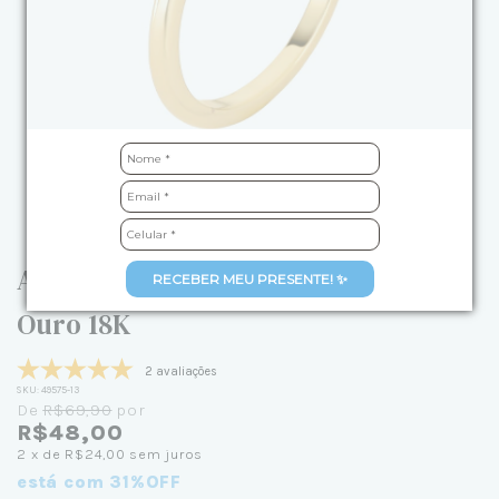
Anel Círculo Colorido Banhado em
RECEBER MEU PRESENTE! ✨
Ouro 18K
2 avaliações
SKU:
49575-13
De
R$69,90
por
R$48,00
2
x de
R$24,00
sem juros
está com 31%OFF