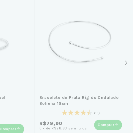
vel
Bracelete de Prata Rígido Ondulado
Bolinha 18cm
)
(15)
R$79,90
Comprar
3
x
de
R$26,63
sem juros
Comprar