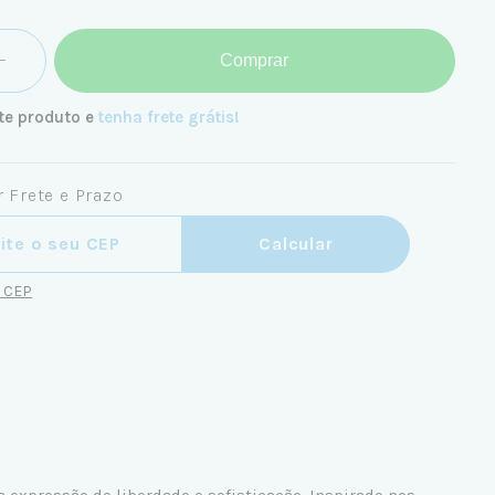
Comprar
te produto e
tenha frete grátis!
 Frete e Prazo
ra o CEP:
Calcular
u CEP