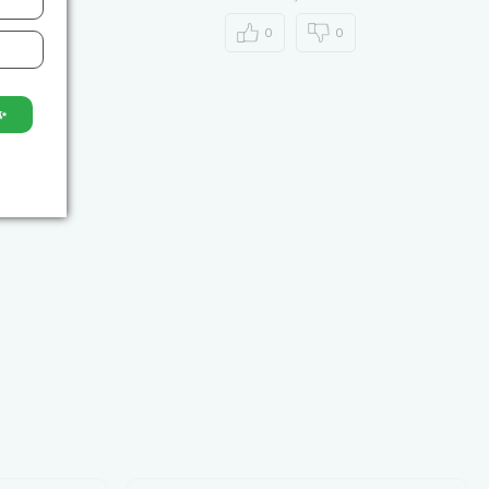
0
0
✨