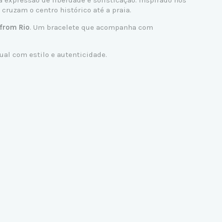
 expressão de liberdade e sofisticação. Inspirado nos
ruzam o centro histórico até a praia.
 from Rio
. Um bracelete que acompanha com
ual com estilo e autenticidade.