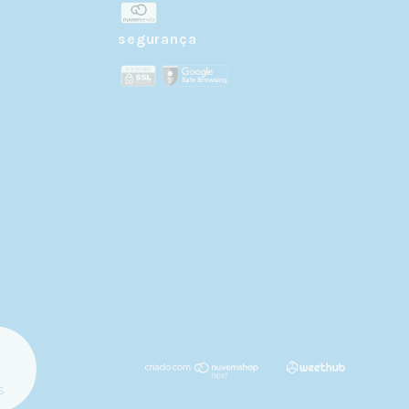
segurança
s