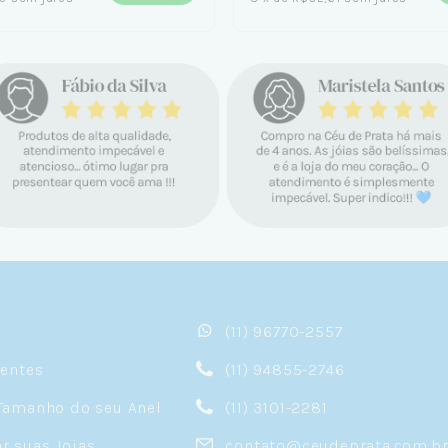
(11) 96770-2557
sentes
(11) 94855-2746
Tamanho do seu Anel
(11) 3101-2281
 suas Joias
contato@ceudeprata.com.b