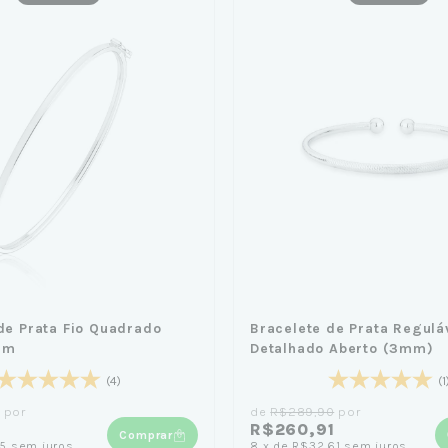
de Prata Fio Quadrado
Bracelete de Prata Regulá
cm
Detalhado Aberto (3mm)
(4)
(1
por
de
R$289,90
por
R$260,91
Comprar
75
sem juros
8
x
de
R$32,61
sem juros