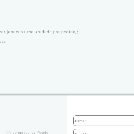
tear [apenas uma unidade por pedido];
ata.
comprador verificado