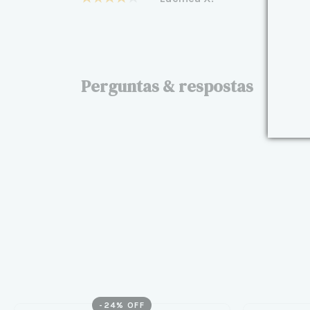
Perguntas & respostas
-
24
% OFF