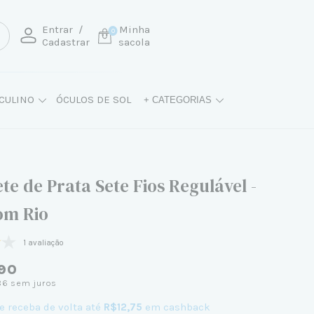
Entrar
/
Minha
0
Cadastrar
sacola
CULINO
ÓCULOS DE SOL
+ CATEGORIAS
te de Prata Sete Fios Regulável -
om Rio
1 avaliação
90
86
sem juros
e receba de volta até
R$12,75
em cashback