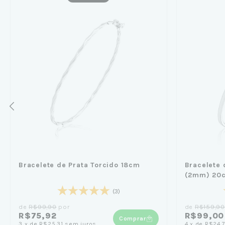
Bracelete de Prata Torcido 18cm
Bracelete 
(2mm) 20
(3)
de
R$99,90
por
de
R$159,90
R$75,92
R$99,00
Comprar
3
x
de
R$25,31
sem juros
4
x
de
R$24,