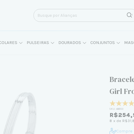
COLARES
PULSEIRAS
DOURADOS
CONJUNTOS
MAS
Bracele
Girl Fr
SKU:
46853
R$254,
8
x de
R$31,
Compre 