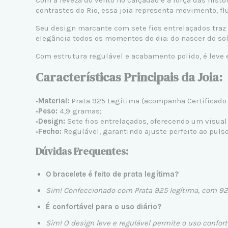
Com a leveza do vento no calçadão e a força das histór
contrastes do Rio, essa joia representa movimento, f
Seu design marcante com sete fios entrelaçados traz
elegância todos os momentos do dia: do nascer do sol 
Com estrutura regulável e acabamento polido, é leve 
Características Principais da Joia:
•
Material:
Prata 925 Legítima
(acompanha Certificado 
•
Peso:
4,9 gramas;
•
Design:
Sete fios entrelaçados, oferecendo um visua
•
Fecho:
Regulável, garantindo ajuste perfeito ao pulso
Dúvidas Frequentes:
O bracelete é feito de prata legítima?
Sim! Confeccionado com
Prata 925 legítima
, com 92
É confortável para o uso diário?
Sim! O design leve e regulável permite o uso confort