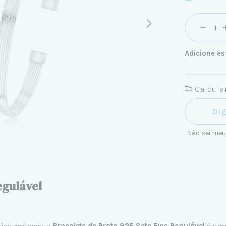
Adicione es
Calcular
Entregas pa
Não sei me
egulável