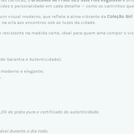
ias cariocas, o
Bracelete de Prata 925
Sete Fios Regulável
é uma
luidez e personalidade em cada detalhe — como os caminhos que c
 um visual moderno, que reflete a alma vibrante da
Coleção Girl
na orla aos encontros sob as luzes da cidade.
e resistente na medida certa, ideal para quem ama compor o vis
de Garantia e Autenticidade);
l moderno e elegante;
.
,5% de prata pura e certificado de autenticidade.
ável durante o dia todo.