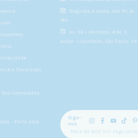
rantia
Segunda à sexta, das 9h às
18h
idas
Av. da Liberdade, 834, 3
requentes
andar- Liberdade, São Paulo, SP
Envio
Privacidade
Troca e Devolução
a dos namorados
Siga-
rata
.
Feito pela
nos
Mais de 800 mil seguidore