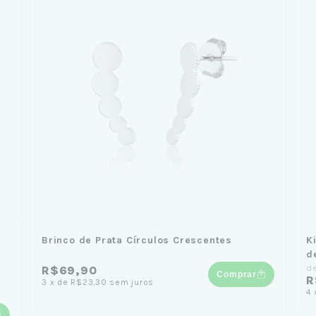
Brinco de Prata Círculos Crescentes
K
d
d
R$69,90
Comprar
R
3
x
de
R$23,30
sem juros
4