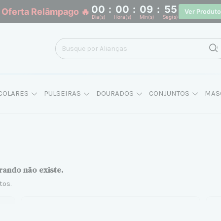
00
:
00
:
09
:
55
 Oferta Relâmpago 🔥
Ver Produt
Dia(s)
Hora(s)
Min(s)
Seg(s)
COLARES
PULSEIRAS
DOURADOS
CONJUNTOS
MAS
rando não existe.
tos.