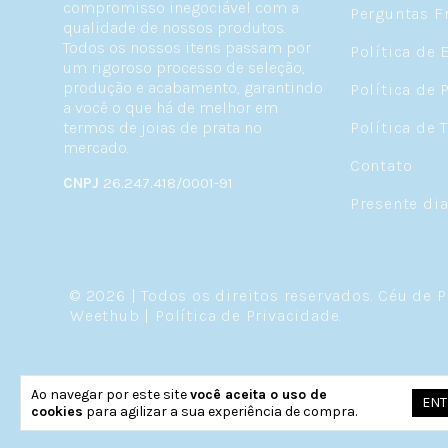
compromisso inegociável com a
Perguntas F
qualidade de nossos produtos.
Todos os nossos itens passam por
Política de 
um rigoroso processo de seleção,
produção e acabamento, garantindo
Política de 
a você o que há de melhor em
termos de joias de prata no
Política de 
mercado.
Contato
CNPJ
26.247.418/0001-91
Presente di
© 2026 | Todos os direitos reservados.
Céu de P
Weethub
|
Política de Privacidade
.
Ao navegar por este site
você aceita o uso de
ENT
cookies
para agilizar a sua experiência de compra.