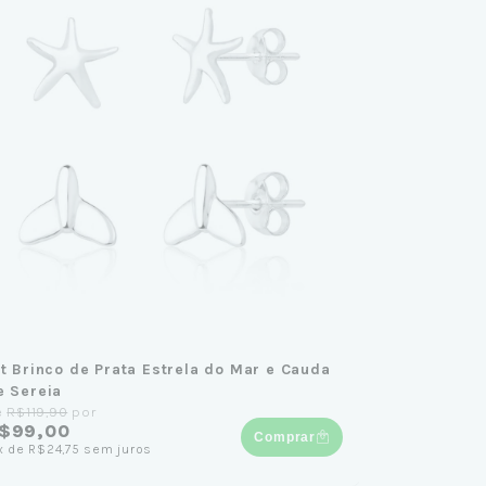
it Brinco de Prata Estrela do Mar e Cauda
e Sereia
e
R$119,90
por
$99,00
Comprar
x
de
R$24,75
sem juros