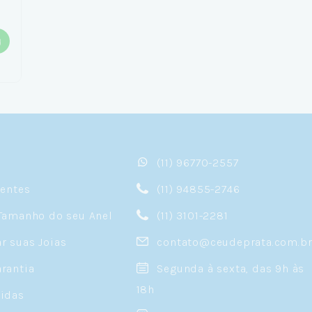
(11) 96770-2557
sentes
(11) 94855-2746
Tamanho do seu Anel
(11) 3101-2281
 suas Joias
contato@ceudeprata.com.b
rantia
Segunda à sexta, das 9h às
18h
idas