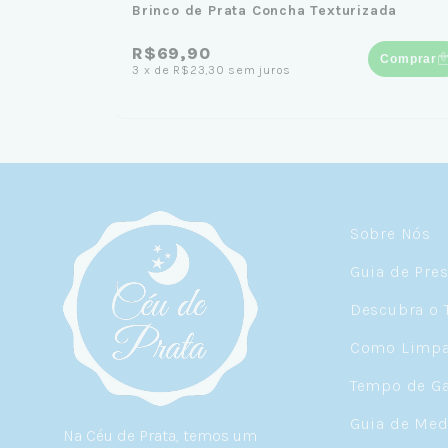
Brinco de Prata Concha Texturizada
R$69,90
Comprar
3
x
de
R$23,30
sem juros
Sobre Nós
Guia de Pre
Descubra o 
Como Limpar
Tempo de Ga
Guia de Med
Na Céu de Prata, temos um