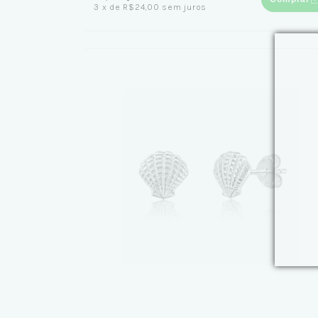
3
x
de
R$24,00
sem juros