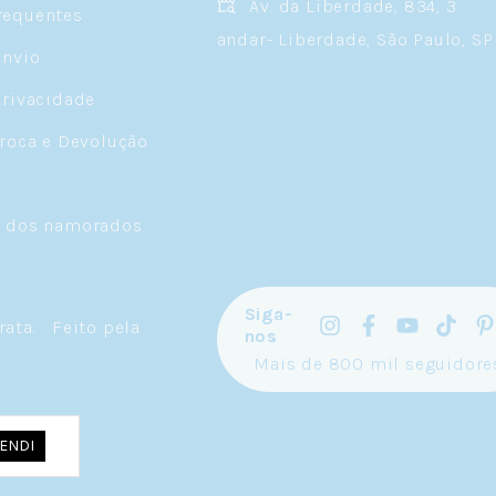
Av. da Liberdade, 834, 3
requentes
andar- Liberdade, São Paulo, SP
Envio
Privacidade
Troca e Devolução
a dos namorados
Siga-
rata
.
Feito pela
nos
Mais de 800 mil seguidore
ENDI