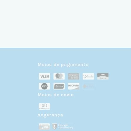
Meios de pagamento
Meios de envio
r
segurança