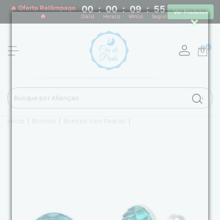
🔥 Oferta Relâmpago
00
:
00
:
09
:
55
Ver Produtos
🔥
Dia(s)
Hora(s)
Min(s)
Seg(s)
0
Início
|
Brincos
|
Brincos com Pedras
|