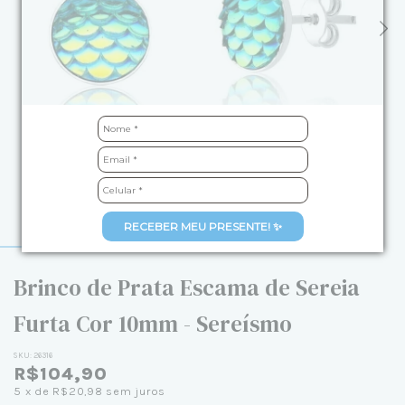
RECEBER MEU PRESENTE! ✨
Brinco de Prata Escama de Sereia
Furta Cor 10mm - Sereísmo
SKU:
26316
R$104,90
5
x de
R$20,98
sem juros