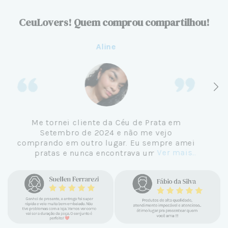
CeuLovers! Quem comprou compartilhou!
Aline
Me tornei cliente da Céu de Prata em
Setembro de 2024 e não me vejo
comprando em outro lugar. Eu sempre amei
Ver mais...
pratas e nunca encontrava uma loja
confiável e com jóias tão lindas até
encontrar a Céu. Atendimento
personalizado, verdadeiras jóias prata 925,
mimos e brindes incríveis. Virei cliente fiel
e amo demais as pratas que são lindas, tem
um brilho incrível e preço super justo. Fora
as promoções que rolam o ano inteiro. Sou