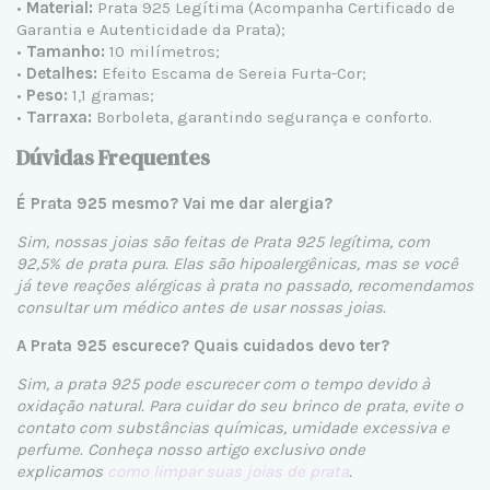
•
Material:
Prata 925 Legítima (Acompanha Certificado de
Garantia e Autenticidade da Prata);
•
Tamanho:
10 milímetros;
•
Detalhes:
Efeito Escama de Sereia Furta-Cor;
•
Peso:
1,1 gramas;
•
Tarraxa:
Borboleta, garantindo segurança e conforto.
Dúvidas Frequentes
É Prata 925 mesmo? Vai me dar alergia?
Sim, nossas joias são feitas de Prata 925 legítima, com
92,5% de prata pura. Elas são hipoalergênicas, mas se você
já teve reações alérgicas à prata no passado, recomendamos
consultar um médico antes de usar nossas joias.
A Prata 925 escurece? Quais cuidados devo ter?
Sim, a prata 925 pode escurecer com o tempo devido à
oxidação natural. Para cuidar do seu brinco de prata, evite o
contato com substâncias químicas, umidade excessiva e
perfume. Conheça nosso artigo exclusivo onde
explicamos
como limpar suas joias de prata
.