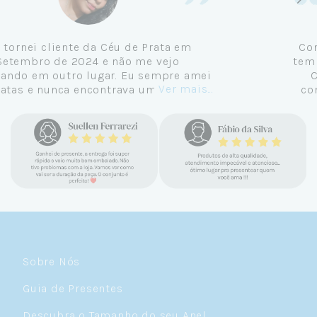
Me tornei cliente da Céu de Prata em
Setembro de 2024 e não me vejo
comprando em outro lugar. Eu sempre amei
Ver mais...
pratas e nunca encontrava uma loja
confiável e com jóias tão lindas até
encontrar a Céu. Atendimento
personalizado, verdadeiras jóias prata 925,
mimos e brindes incríveis. Virei cliente fiel
e amo demais as pratas que são lindas, tem
um brilho incrível e preço super justo. Fora
as promoções que rolam o ano inteiro. Sou
Céulover de carteirinha 💙
Sobre Nós
Guia de Presentes
Descubra o Tamanho do seu Anel