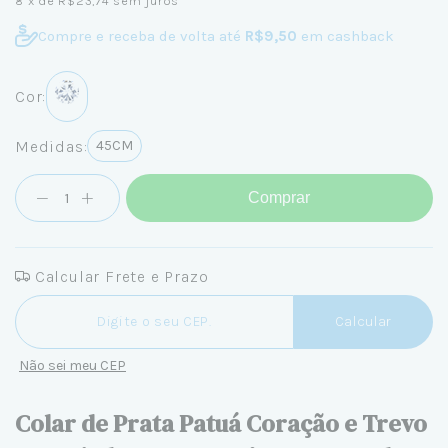
8
x de
R$23,74
sem juros
Compre e receba de volta até
R$9,50
em cashback
Cor:
Medidas:
45CM
Comprar
Calcular Frete e Prazo
Entregas para o CEP:
Calcular
Não sei meu CEP
Colar de Prata Patuá Coração e Trevo