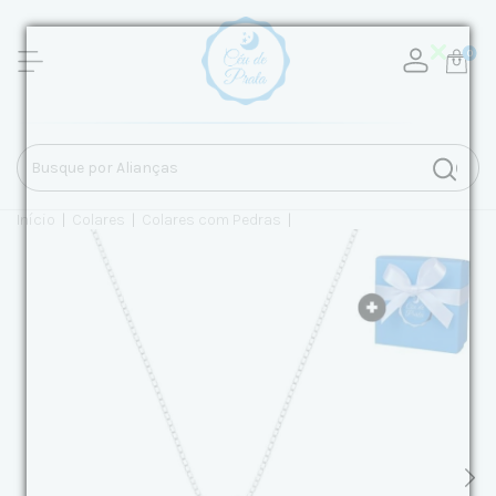
0
Início
|
Colares
|
Colares com Pedras
|