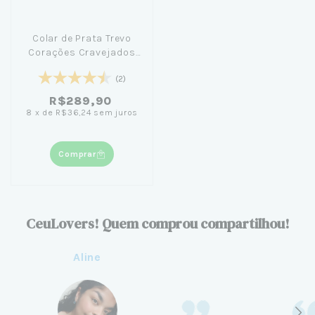
Colar de Prata Trevo
Corações Cravejados
45cm
(2)
R$289,90
8
x
de
R$36,24
sem juros
Comprar
CeuLovers! Quem comprou compartilhou!
Aline