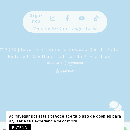
Siga-
nos
Mais de 800 mil seguidores
© 2026 | Todos os direitos reservados.
Céu de Prata
.
Feito pela
Weethub
|
Política de Privacidade
.
Ao navegar por este site
você aceita o uso de cookies
para
agilizar a sua experiência de compra.
ENTENDI