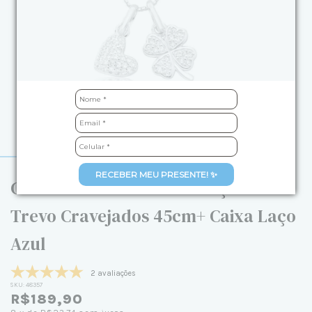
RECEBER MEU PRESENTE! ✨
Colar de Prata Patuá Coração e
Trevo Cravejados 45cm+ Caixa Laço
Azul
2 avaliações
SKU:
48357
R$189,90