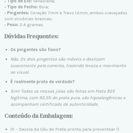
•
Tipo de Elo:
Veneziana;
•
Tipo de Fecho:
Boia;
•
Pingentes:
Coração 7mm e Trevo 12mm, ambos cravejados
com zircônias brancas;
•
Peso:
2.4 gramas.
Dúvidas Frequentes:
Os pingentes são fixos?
Não. Os dois pingentes são móveis e deslizam
suavemente pela corrente, trazendo leveza e movimento
ao visual.
É realmente prata de verdade?
Sim! Todas as nossas joias são feitas em
Prata 925
legítima
, com 92,5% de prata pura, são hipoalergênicas e
acompanham certificado de autenticidade.
Conteúdo da Embalagem:
01 – Sacola da Céu de Prata pronta para presentear (1