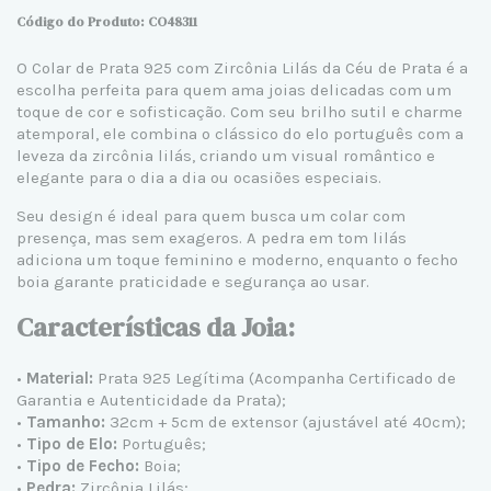
Código do Produto: CO48311
O Colar de
Prata 925
com Zircônia Lilás da Céu de Prata é a
escolha perfeita para quem ama joias delicadas com um
toque de cor e sofisticação. Com seu brilho sutil e charme
atemporal, ele combina o clássico do
elo português
com a
leveza da zircônia lilás, criando um visual romântico e
elegante para o dia a dia ou ocasiões especiais.
Seu design é ideal para quem busca um colar com
presença, mas sem exageros. A pedra em tom lilás
adiciona um toque feminino e moderno, enquanto o fecho
boia garante praticidade e segurança ao usar.
Características da Joia:
•
Material:
Prata 925 Legítima (Acompanha Certificado de
Garantia e Autenticidade da Prata);
•
Tamanho:
32cm + 5cm de extensor (ajustável até 40cm);
•
Tipo de Elo:
Português;
•
Tipo de Fecho:
Boia;
•
Pedra:
Zircônia Lilás;