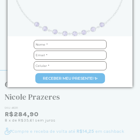
RECEBER MEU PRESENTE! ✨
Colar de Prata Zircônia Lilás 40cm -
Nicole Prazeres
SKU:
48311
R$284,90
8
x de
R$35,61
sem juros
Compre e receba de volta até
R$14,25
em cashback