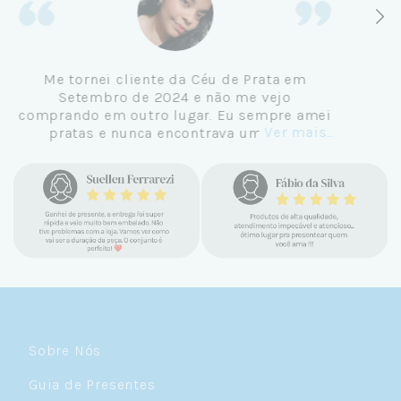
Me tornei cliente da Céu de Prata em
Setembro de 2024 e não me vejo
comprando em outro lugar. Eu sempre amei
Ver mais...
pratas e nunca encontrava uma loja
confiável e com jóias tão lindas até
encontrar a Céu. Atendimento
personalizado, verdadeiras jóias prata 925,
mimos e brindes incríveis. Virei cliente fiel
e amo demais as pratas que são lindas, tem
um brilho incrível e preço super justo. Fora
as promoções que rolam o ano inteiro. Sou
Céulover de carteirinha 💙
Sobre Nós
Guia de Presentes