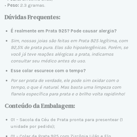
•
Peso:
2.3 gramas.
Dúvidas Frequentes:
É realmente em Prata 925? Pode causar alergia?
Sim, nossas joias são feitas em
Prata 925 legítima
, com
92,5% de prata pura. Elas são hipoalergênicas. Porém, se
você já teve reações alérgicas a prata, indicamos
consultar seu médico antes do uso.
Esse colar escurece com o tempo?
Por ser prata de verdade, ele pode sim oxidar com o
tempo, o que é natural. Mas basta uma limpeza com
flanela específica para prata e o brilho volta rapidinho!
Conteúdo da Embalagem:
01 – Sacola da Céu de Prata pronta para presentear (1
unidade por pedido);
01 – Colar de Prata 925 com Zircônia Lilás e Elo