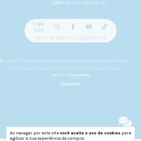
CNPJ
26.247.418/0001-91
Siga-
nos
Mais de 800 mil seguidores
© 2026 | Todos os direitos reservados.
Céu de Prata
.
Feito pela
Weethub
|
Política de Privacidade
.
Ao navegar por este site
você aceita o uso de cookies
para
agilizar a sua experiência de compra.