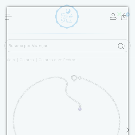
0
Início
|
Colares
|
Colares com Pedras
|