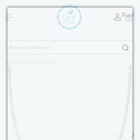
0
Início
|
Joias Masculinas
|