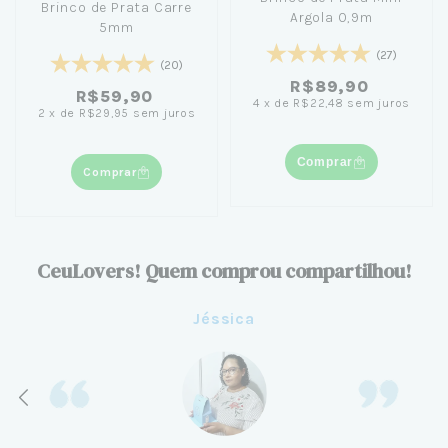
Brinco de Prata Carre
Argola 0,9m
5mm
(27)
(20)
R$89,90
R$59,90
4
x
de
R$22,48
sem juros
2
x
de
R$29,95
sem juros
Comprar
Comprar
CeuLovers! Quem comprou compartilhou!
Aline