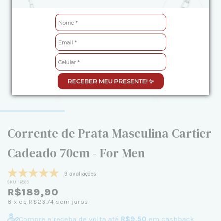
RECEBER MEU PRESENTE! ✨
Corrente de Prata Masculina Cartier
Cadeado 70cm - For Men
9 avaliações
SKU:
16563
R$189,90
8
x de
R$23,74
sem juros
Compre e receba de volta até
R$9,50
em cashback