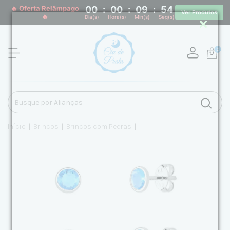
🔥 Oferta Relâmpago
00
:
00
:
09
:
54
Ver Produtos
🔥
Dia(s)
Hora(s)
Min(s)
Seg(s)
0
Início
|
Brincos
|
Brincos com Pedras
|