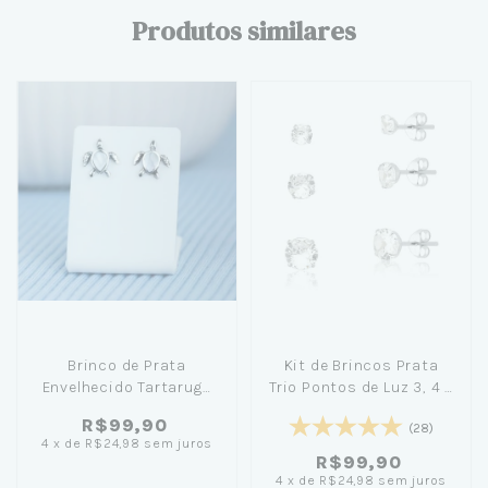
Produtos similares
Brinco de Prata
Kit de Brincos Prata
Envelhecido Tartaruga
Trio Pontos de Luz 3, 4 e
Madrepérola
5mm
R$99,90
(28)
4
x
de
R$24,98
sem juros
R$99,90
4
x
de
R$24,98
sem juros