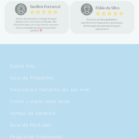
encontrar a Céu. Atendimento
personalizado, verdadeiras jóias prata 925,
mimos e brindes incríveis. Virei cliente fiel
e amo demais as pratas que são lindas, tem
um brilho incrível e preço super justo. Fora
as promoções que rolam o ano inteiro. Sou
Céulover de carteirinha 💙
Sobre Nós
Guia de Presentes
Descubra o Tamanho do seu Anel
Como Limpar suas Joias
Tempo de Garantia
Guia de Medidas
Perguntas Frequentes