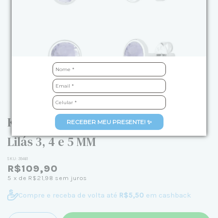
Kit Brincos de Prata Trio Redondos
RECEBER MEU PRESENTE! ✨
Lilás 3, 4 e 5 MM
SKU:
39461
R$109,90
5
x de
R$21,98
sem juros
Compre e receba de volta até
R$5,50
em cashback