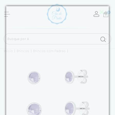
0
Início
|
Brincos
|
Brincos com Pedras
|