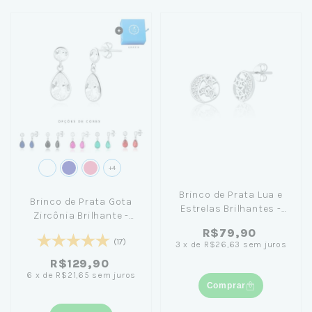
+4
Brinco de Prata Lua e
Brinco de Prata Gota
Estrelas Brilhantes -
Zircônia Brilhante -
Céu de Prata
Jana Taffarel
R$79,90
(17)
3
x
de
R$26,63
sem juros
R$129,90
6
x
de
R$21,65
sem juros
Comprar