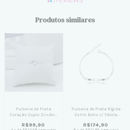
Produtos similares
Pulseira de Prata
Pulseira de Prata Rígida
Coração Duplo Zircônia
Estilo Boho c/ Pérola
Brilhante 18cm
18cm
R$99,90
R$174,90
4
x
de
R$24,98
sem juros
8
x
de
R$21,86
sem juros