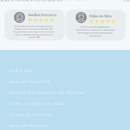
confiável e com jóias tão lindas até
encontrar a Céu. Atendimento
personalizado, verdadeiras jóias prata 925,
mimos e brindes incríveis. Virei cliente fiel
e amo demais as pratas que são lindas, tem
um brilho incrível e preço super justo. Fora
as promoções que rolam o ano inteiro. Sou
Céulover de carteirinha 💙
Sobre Nós
Guia de Presentes
Descubra o Tamanho do seu Anel
Como Limpar suas Joias
Tempo de Garantia
Guia de Medidas