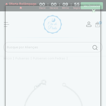
🔥 Oferta Relâmpago
00
:
00
:
09
:
54
Ver Produtos
🔥
Dia(s)
Hora(s)
Min(s)
Seg(s)
0
Início
|
Pulseiras
|
Pulseiras com Pedras
|