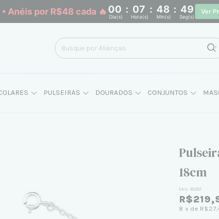
00
:
07
:
48
:
48
• Anéis por R$48 cada 🔥
Ver P
Dia(s)
Hora(s)
Min(s)
Seg(s)
COLARES
PULSEIRAS
DOURADOS
CONJUNTOS
MAS
Pulsei
18cm
SKU:
30257
R$219,
8
x de
R$27,