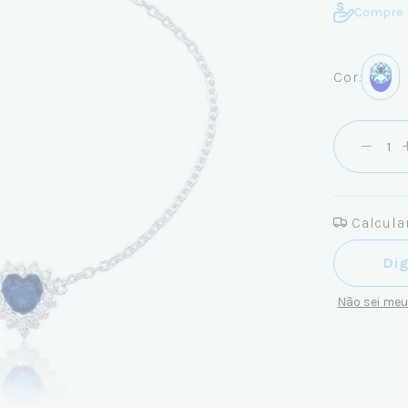
Compre 
Cor:
Calcular
Entregas pa
Não sei me