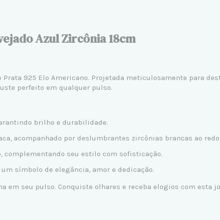
vejado Azul Zircônia 18cm
de Prata 925 Elo Americano. Projetada meticulosamente para de
uste perfeito em qualquer pulso.
arantindo brilho e durabilidade.
staca, acompanhado por deslumbrantes zircônias brancas ao redo
io, complementando seu estilo com sofisticação.
É um símbolo de elegância, amor e dedicação.
 em seu pulso. Conquiste olhares e receba elogios com esta joi