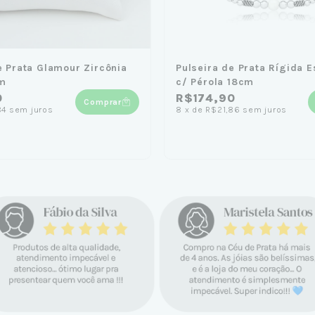
e Prata Glamour Zircônia
Pulseira de Prata Rígida E
m
c/ Pérola 18cm
0
R$174,90
Comprar
84
sem juros
8
x
de
R$21,86
sem juros