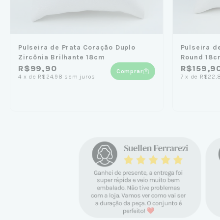
Pulseira de Prata Coração Duplo
Pulseira d
Zircônia Brilhante 18cm
Round 18c
R$99,90
R$159,9
Comprar
4
x
de
R$24,98
sem juros
7
x
de
R$22,