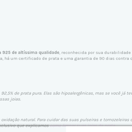
a 925 de altíssima qualidade
, reconhecida por sua durabilidade
 há um certificado de prata e uma garantia de 90 dias contra q
 92,5% de prata pura. Elas são hipoalergênicas, mas se você já te
sas joias.
xidação natural. Para cuidar das suas pulseiras e tornozeleiras 
xclusivo que explicamos
como limpar suas joias de prata
.