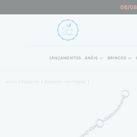
08/08 
LANÇAMENTOS
ANÉIS
BRINCOS
Início
|
Pulseiras
|
Pulseiras com Pedras
|