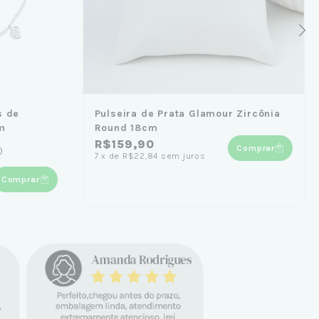
s de
Pulseira de Prata Glamour Zircônia
m
Round 18cm
R$159,90
Comprar
)
7
x
de
R$22,84
sem juros
Comprar