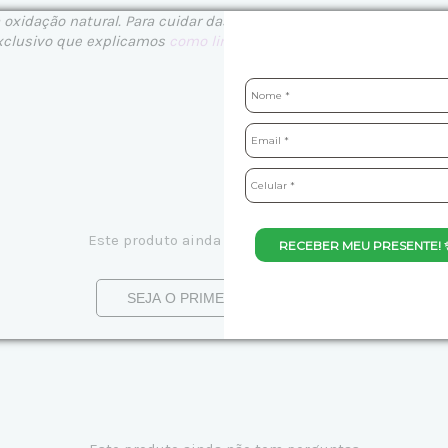
xidação natural. Para cuidar das suas pulseiras e tornozeleiras 
xclusivo que explicamos
como limpar suas joias de prata
.
Este produto ainda não tem avaliações
RECEBER MEU PRESENTE! 
SEJA O PRIMEIRO A AVALIAR