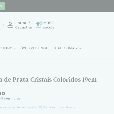
os
Entrar
/
Minha
0
Cadastrar
sacola
CULINO
ÓCULOS DE SOL
+ CATEGORIAS
a de Prata Cristais Coloridos 19cm
90
65
sem juros
e receba de volta até
R$6,50
em cashback