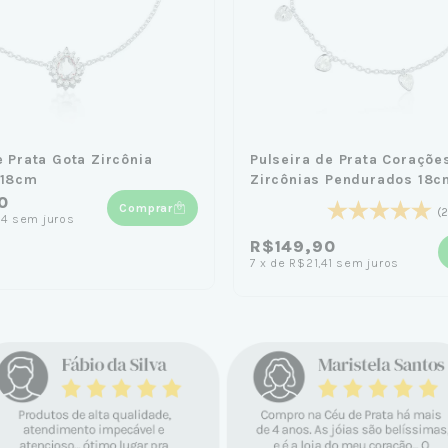
e Prata Gota Zircônia
Pulseira de Prata Coraçõe
 18cm
Zircônias Pendurados 18c
0
Comprar
(2
24
sem juros
R$149,90
7
x
de
R$21,41
sem juros