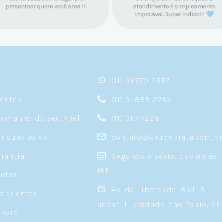
(11) 96770-2557
sentes
(11) 94855-2746
Tamanho do seu Anel
(11) 3101-2281
 suas Joias
contato@ceudeprata.com.b
rantia
Segunda à sexta, das 9h às
18h
idas
Av. da Liberdade, 834, 3
requentes
andar- Liberdade, São Paulo, SP
Envio