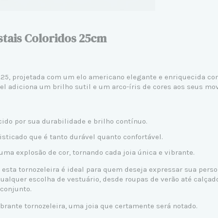
stais Coloridos 25cm
925, projetada com um elo americano elegante e enriquecida co
l adiciona um brilho sutil e um arco-íris de cores aos seus mov
ido por sua durabilidade e brilho contínuo.
sticado que é tanto durável quanto confortável.
uma explosão de cor, tornando cada joia única e vibrante.
 esta tornozeleira é ideal para quem deseja expressar sua person
ualquer escolha de vestuário, desde roupas de verão até calça
conjunto.
brante tornozeleira, uma joia que certamente será notado.