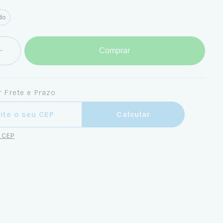
do
Comprar
 Frete e Prazo
ra o CEP:
Calcular
u CEP