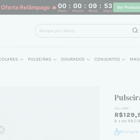
00
:
00
:
09
:
52
 Oferta Relâmpago 🔥
Ver Produt
Dia(s)
Hora(s)
Min(s)
Seg(s)
COLARES
PULSEIRAS
DOURADOS
CONJUNTOS
MAS
Pulseir
SKU:
43765
R$129,
6
x de
R$21,
Compre 