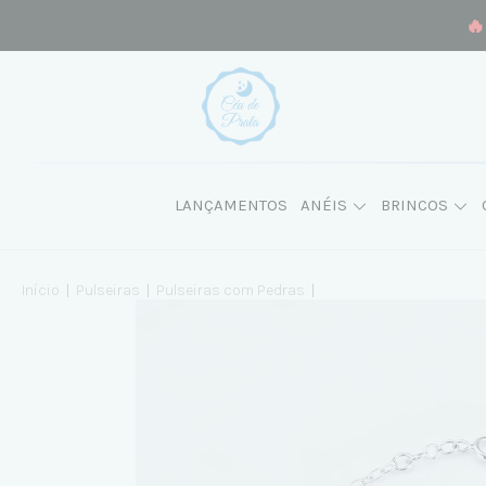
🔥
LANÇAMENTOS
ANÉIS
BRINCOS
Início
|
Pulseiras
|
Pulseiras com Pedras
|