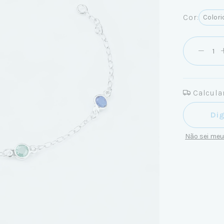
Cor:
Colori
Calcular
Entregas pa
Não sei me