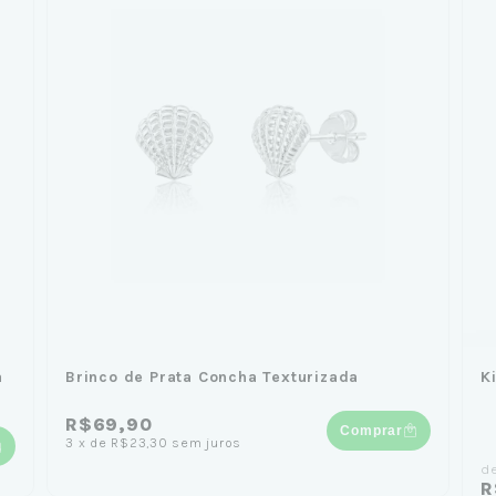
a
Brinco de Prata Concha Texturizada
K
R$69,90
Comprar
3
x
de
R$23,30
sem juros
d
R