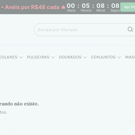
00
:
05
:
08
:
07
• Anéis por R$48 cada 🔥
Ver P
Dia(s)
Hora(s)
Min(s)
Seg(s)
COLARES
PULSEIRAS
DOURADOS
CONJUNTOS
MAS
rando não existe.
tos.