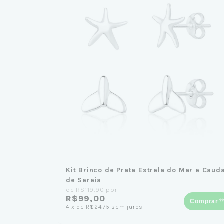
Kit Brinco de Prata Estrela do Mar e Caud
de Sereia
de
R$119,90
por
R$99,00
Comprar
4
x
de
R$24,75
sem juros