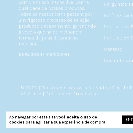
compromisso inegociável com a
Perguntas F
qualidade de nossos produtos.
Todos os nossos itens passam por
Política de 
um rigoroso processo de seleção,
produção e acabamento, garantindo
Política de 
a você o que há de melhor em
termos de joias de prata no
Política de 
mercado.
Contato
CNPJ
26.247.418/0001-91
Presente di
© 2026 | Todos os direitos reservados.
Céu de P
Weethub
|
Política de Privacidade
.
Ao navegar por este site
você aceita o uso de
ENT
cookies
para agilizar a sua experiência de compra.