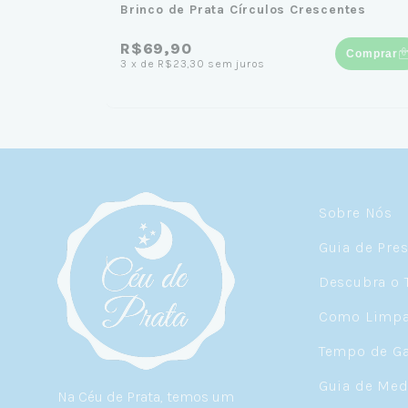
Brinco de Prata Círculos Crescentes
R$69,90
Comprar
3
x
de
R$23,30
sem juros
Sobre Nós
Guia de Pre
Descubra o 
Como Limpar
Tempo de Ga
Guia de Med
Na Céu de Prata, temos um