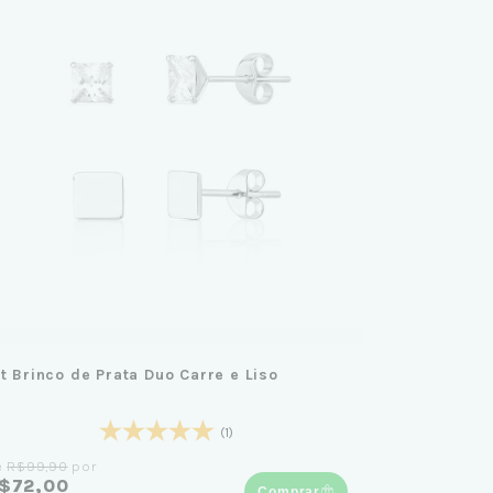
it Brinco de Prata Duo Carre e Liso
(1)
e
R$99,90
por
$72,00
Comprar