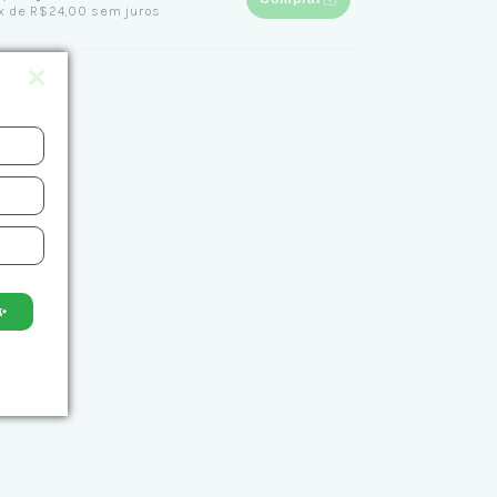
x
de
R$24,00
sem juros
✨