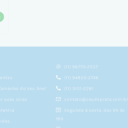
(11) 96770-2557
sentes
(11) 94855-2746
Tamanho do seu Anel
(11) 3101-2281
 suas Joias
contato@ceudeprata.com.b
rantia
Segunda à sexta, das 9h às
18h
idas