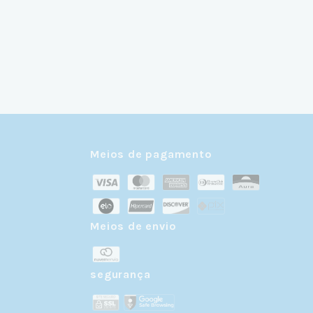
Meios de pagamento
Meios de envio
r
segurança