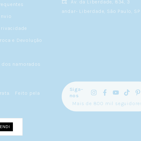
Av. da Liberdade, 834, 3
requentes
andar- Liberdade, São Paulo, SP
Envio
Privacidade
Troca e Devolução
a dos namorados
Siga-
rata
.
Feito pela
nos
Mais de 800 mil seguidore
ENDI