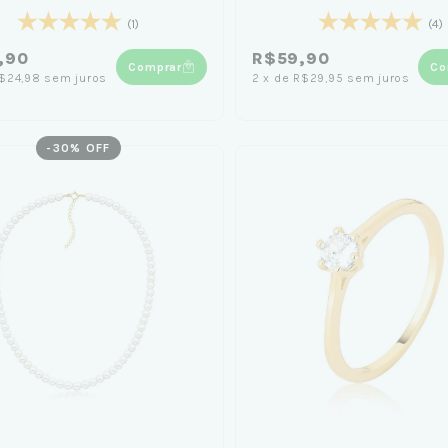
(1)
(4)
,90
R$59,90
Comprar
Co
$24,98
sem juros
2
x
de
R$29,95
sem juros
-
30
% OFF