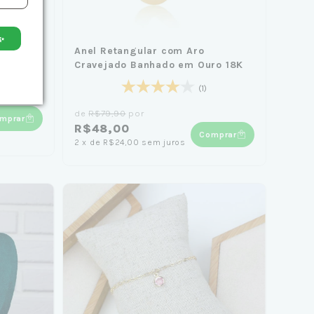
✨
avejado
Anel Retangular com Aro
8K+
Cravejado Banhado em Ouro 18K
(1)
de
R$79,90
por
mprar
R$48,00
Comprar
2
x
de
R$24,00
sem juros