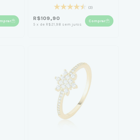
(3)
R$109,90
mprar
Comprar
5
x
de
R$21,98
sem juros