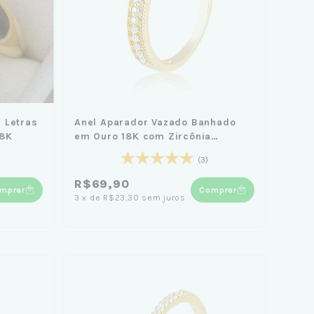
 Letras
Anel Aparador Vazado Banhado
18K
em Ouro 18K com Zircônia
Cravejada
(3)
R$69,90
mprar
Comprar
3
x
de
R$23,30
sem juros