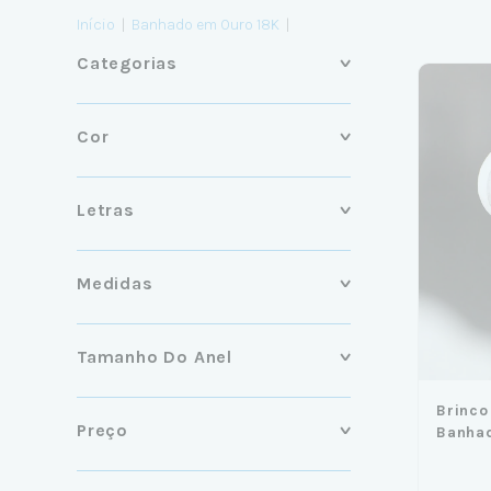
Início
|
Banhado em Ouro 18K
|
Categorias
Cor
Letras
Medidas
Tamanho Do Anel
Brinco
Preço
Banha