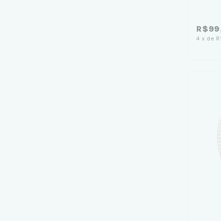
R$99
4
x
de
R