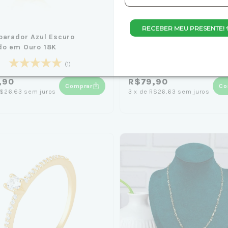
RECEBER MEU PRESENTE! 
parador Azul Escuro
Brinco Argola Coração Cr
do em Ouro 18K
1,4cm Banhado em Ouro 1
Caixa Laço Azul
(1)
(2)
,90
R$79,90
Comprar
Co
$26,63
sem juros
3
x
de
R$26,63
sem juros