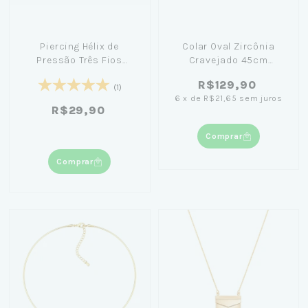
Piercing Hélix de
Colar Oval Zircônia
Pressão Três Fios
Cravejado 45cm
Banhado em Ouro 18k
Banhado em Ouro 18K
R$129,90
(1)
6
x
de
R$21,65
sem juros
R$29,90
Comprar
Comprar