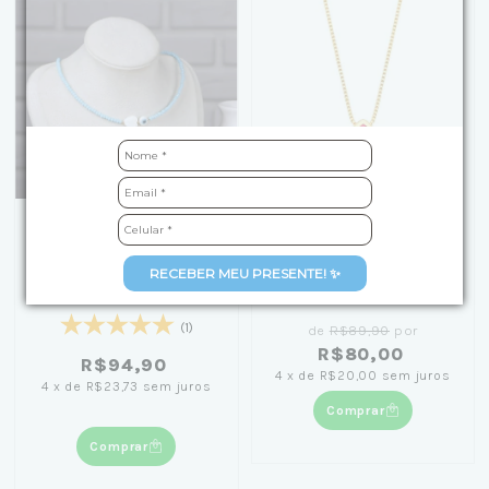
+1
Colar de Cristais Azuis
Colar Gota 45cm
RECEBER MEU PRESENTE! ✨
Olho Grego e Coração
Banhado em Ouro 18K
40cm Banhado em Ouro
18K
(1)
de
R$89,90
por
R$80,00
R$94,90
4
x
de
R$20,00
sem juros
4
x
de
R$23,73
sem juros
Comprar
Comprar