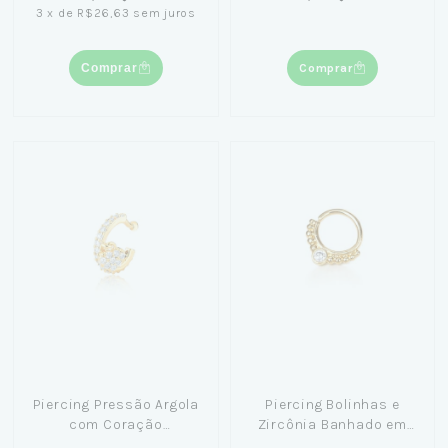
3
x
de
R$26,63
sem juros
Comprar
Comprar
Piercing Pressão Argola
Piercing Bolinhas e
com Coração
Zircônia Banhado em
Pendurado Banhado em
Ouro 18k