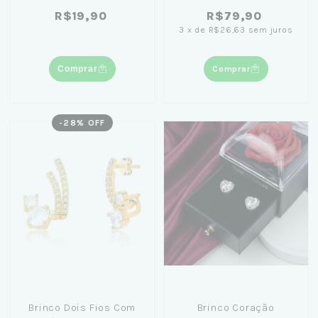
Ouro 18K
11mm Banhado em Ouro
R$19,90
R$79,90
18K + Caixinha
3
x
de
R$26,63
sem juros
Comprar
Comprar
-
28
% OFF
Brinco Dois Fios Com
Brinco Coração