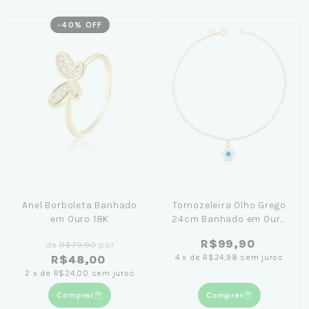
-
40
% OFF
Anel Borboleta Banhado
Tornozeleira Olho Grego
em Ouro 18K
24cm Banhado em Ouro
18K
R$99,90
de
R$79,90
por
4
x
de
R$24,98
sem juros
R$48,00
2
x
de
R$24,00
sem juros
Comprar
Comprar