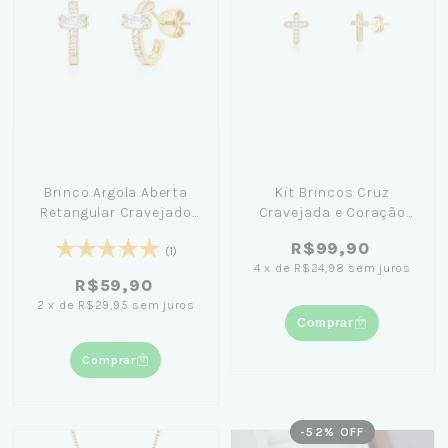
Brinco Argola Aberta
Kit Brincos Cruz
Retangular Cravejado
Cravejada e Coração
1,3 Banhado em Ouro 18K
Borda Cravejada
R$99,90
Banhado Ouro 18K
(1)
4
x
de
R$24,98
sem juros
R$59,90
2
x
de
R$29,95
sem juros
Comprar
Comprar
-
52
% OFF