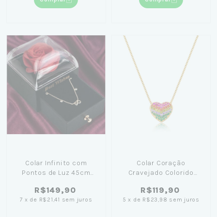
Colar Infinito com
Colar Coração
Pontos de Luz 45cm
Cravejado Colorido
Banhado em Ouro 18K+
45cm Banhado em Ouro
R$149,90
R$119,90
Caixinha com Flor Preta
18K
7
x
de
R$21,41
sem juros
5
x
de
R$23,98
sem juros