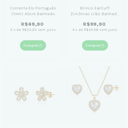
Corrente Elo Português
Brinco EarCuff
(1mm) 40cm Banhado
Zircônias Lilás Banhado
em Ouro 18K
em Ouro 18k
R$69,90
R$99,90
3
x
de
R$23,30
sem juros
4
x
de
R$24,98
sem juros
Comprar
Comprar