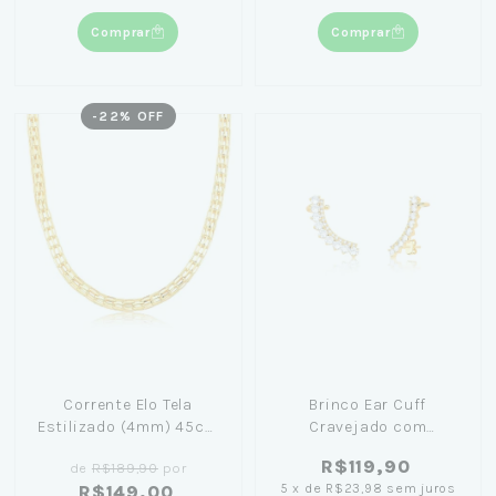
Comprar
Comprar
-
22
% OFF
Corrente Elo Tela
Brinco Ear Cuff
Estilizado (4mm) 45cm
Cravejado com
Banhada em Ouro 18K -
Zircônias Banhado a
R$119,90
de
R$189,90
por
Lívia Koeler
Ouro 18K
5
x
de
R$23,98
sem juros
R$149,00