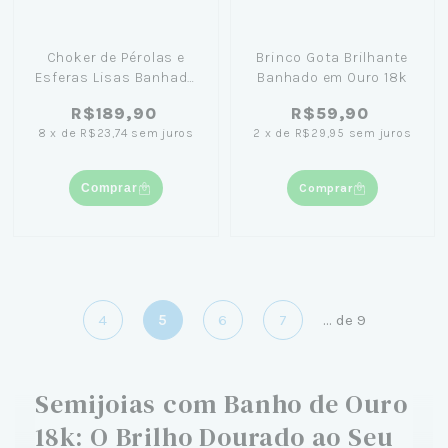
Choker de Pérolas e
Brinco Gota Brilhante
Esferas Lisas Banhada
Banhado em Ouro 18k
em Ouro 18K
R$189,90
R$59,90
8
x
de
R$23,74
sem juros
2
x
de
R$29,95
sem juros
Comprar
Comprar
4
5
6
7
...
de
9
Semijoias com Banho de Ouro
18k: O Brilho Dourado ao Seu