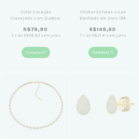
Colar Coração
Choker Esferas Lisas
Cravejado com Quebra-
Banhado em Ouro 18k
Cabeça Banhado em
R$79,90
R$149,90
Ouro 18K
3
x
de
R$26,63
sem juros
7
x
de
R$21,41
sem juros
Comprar
Comprar