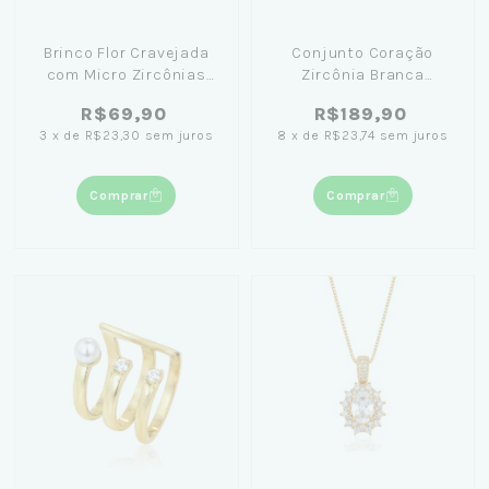
Brinco Flor Cravejada
Conjunto Coração
com Micro Zircônias
Zircônia Branca
11mm Banhado Ouro 18K
Cravejado Banhado
R$69,90
R$189,90
Ouro 18K
3
x
de
R$23,30
sem juros
8
x
de
R$23,74
sem juros
Comprar
Comprar