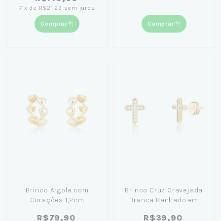
7
x
de
R$21,29
sem juros
Comprar
Comprar
Brinco Argola com
Brinco Cruz Cravejada
Corações 1,2cm
Branca Banhado em
Banhando em Ouro 18K
Ouro 18K
R$79,90
R$39,90