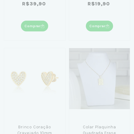
R$39,90
R$19,90
Ouro 18K
Comprar
Comprar
Brinco Coração
Colar Plaquinha
Cravejado 10mm
Quadrada Frase