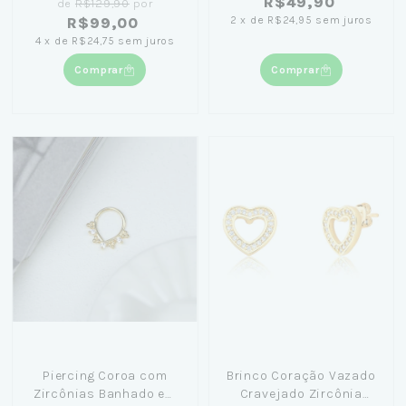
R$49,90
de
R$129,90
por
2
x
de
R$24,95
sem juros
R$99,00
4
x
de
R$24,75
sem juros
Comprar
Comprar
Piercing Coroa com
Brinco Coração Vazado
Zircônias Banhado em
Cravejado Zircônia