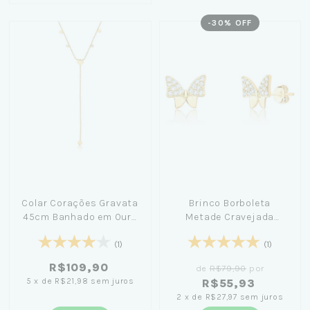
-
30
% OFF
Colar Corações Gravata
Brinco Borboleta
45cm Banhado em Ouro
Metade Cravejada
18K
Banhado em Ouro 18K
(1)
(1)
R$109,90
de
R$79,90
por
5
x
de
R$21,98
sem juros
R$55,93
2
x
de
R$27,97
sem juros