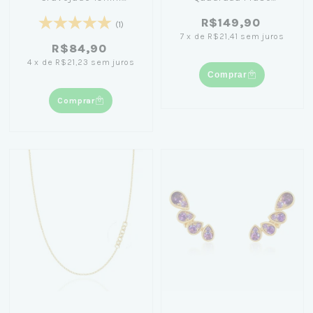
Banhado em Ouro 18K
Personalizável 45cm
R$149,90
Banhado em Ouro 18K
(1)
7
x
de
R$21,41
sem juros
R$84,90
4
x
de
R$21,23
sem juros
Comprar
Comprar