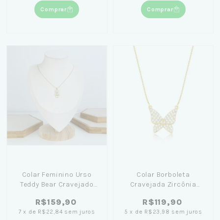
Comprar
Comprar
Colar Feminino Urso
Colar Borboleta
Teddy Bear Cravejado
Cravejada Zircônia
Banhado em Ouro 18K
50cm Banhado em Ouro
R$159,90
R$119,90
18K
7
x
de
R$22,84
sem juros
5
x
de
R$23,98
sem juros