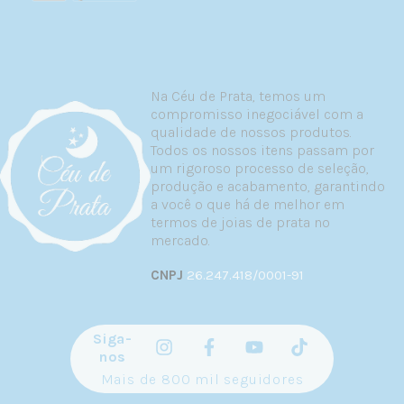
Quando tem sensibilidade a metais — prata
925 é hipoalergênica em toda sua estrutura
Quando quer uma joia para a vida toda —
prata 925 mantém valor e integridade por
décadas
Na Céu de Prata, temos um
Quando prefere o visual prateado clássico
compromisso inegociável com a
qualidade de nossos produtos.
Quando escolher semijoias:
Todos os nossos itens passam por
um rigoroso processo de seleção,
Quando seu look pede o brilho dourado
produção e acabamento, garantindo
Para variar seu repertório de joias com
a você o que há de melhor em
peças em cores diferentes
termos de joias de prata no
Para experimentar tendências sem alto
mercado.
investimento
CNPJ
26.247.418/0001-91
Quando quer combinar com roupas e outros
elementos em tom de ouro
O ideal? Ter ambas no seu porta-joias para
Siga-
nunca ficar sem opção, independentemente do
nos
look do dia.
Mais de 800 mil seguidores