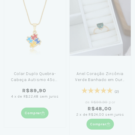
Colar Duplo Quebra-
Anel Coração Zircônia
Cabeça Autismo 45cm
Verde Banhado em Ouro
Banhado em Ouro 18K
18K
R$89,90
(2)
4
x
de
R$22,48
sem juros
de
R$99,90
por
R$48,00
Comprar
2
x
de
R$24,00
sem juros
Comprar