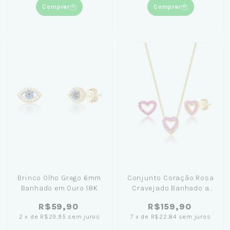
Comprar
Comprar
Brinco Olho Grego 6mm
Conjunto Coração Rosa
Banhado em Ouro 18K
Cravejado Banhado a
Ouro 18K
R$59,90
R$159,90
2
x
de
R$29,95
sem juros
7
x
de
R$22,84
sem juros