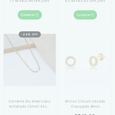
7
x
de
R$22,84
sem juros
6
x
de
R$21,65
sem juros
Comprar
Comprar
-
24
% OFF
Corrente Elo Americano
Brinco Círculo Vazado
Achatado (3mm) 45cm
Cravejado 8mm
Banhado em Ouro 18K
Banhado em Ouro 18K