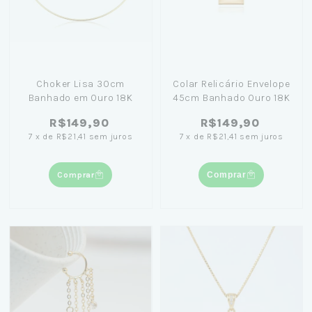
Choker Lisa 30cm
Colar Relicário Envelope
Banhado em Ouro 18K
45cm Banhado Ouro 18K
R$149,90
R$149,90
7
x
de
R$21,41
sem juros
7
x
de
R$21,41
sem juros
Comprar
Comprar