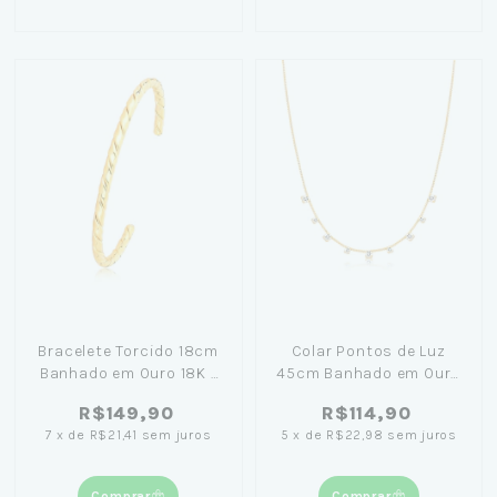
Bracelete Torcido 18cm
Colar Pontos de Luz
Banhado em Ouro 18K -
45cm Banhado em Ouro
Lívia Koeler
18K
R$149,90
R$114,90
7
x
de
R$21,41
sem juros
5
x
de
R$22,98
sem juros
Comprar
Comprar