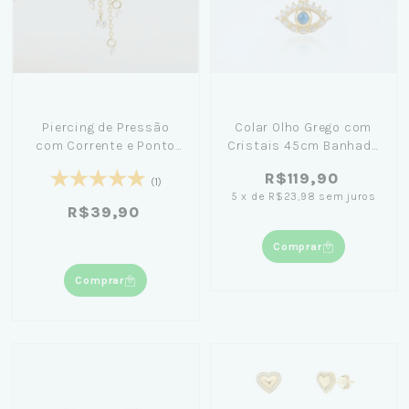
Piercing de Pressão
Colar Olho Grego com
com Corrente e Ponto
Cristais 45cm Banhado
de Luz Pendurados
em Ouro 18K
R$119,90
Banhado Ouro 18k
(1)
5
x
de
R$23,98
sem juros
R$39,90
Comprar
Comprar