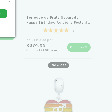
✨
 -
Berloque de Prata Separador
Happy Birthday: Adicione Festa à
Sua Pulseira
(2)
mprar
de
R$149,90
por
R$74,95
Comprar
3
x
de
R$24,98
sem juros
-
50
% OFF