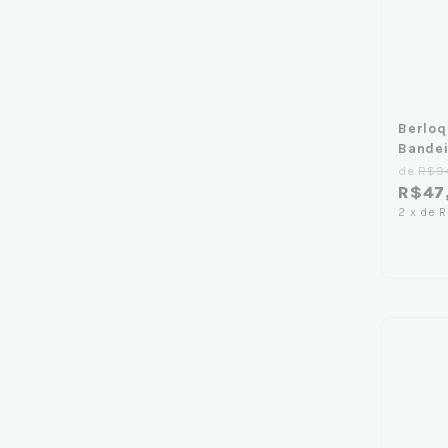
Berloq
Bandei
de
R$9
R$47
2
x
de
R