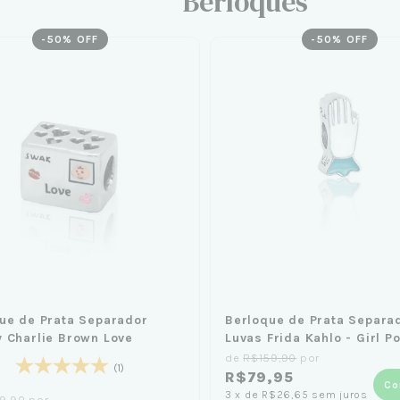
Berloques
-
50
% OFF
-
50
% OFF
ue de Prata Separador
Berloque de Prata Separa
 Charlie Brown Love
Luvas Frida Kahlo - Girl P
de
R$159,90
por
(1)
R$79,95
Co
3
x
de
R$26,65
sem juros
9,90
por