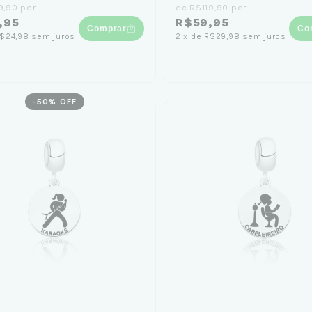
9,90
por
de
R$119,90
por
,95
R$59,95
Comprar
Co
$24,98
sem juros
2
x
de
R$29,98
sem juros
-
50
% OFF