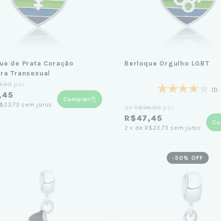
ue de Prata Coração
Berloque Orgulho LGBT
ra Transexual
4,90
por
(1)
,45
Comprar
$23,73
sem juros
de
R$94,90
por
R$47,45
Co
2
x
de
R$23,73
sem juros
-
50
% OFF