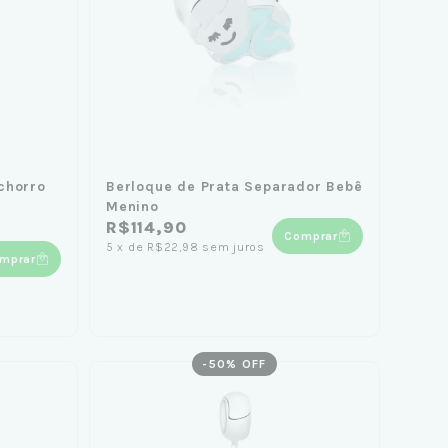
chorro
Berloque de Prata Separador Bebê
Menino
R$114,90
Comprar
5
x
de
R$22,98
sem juros
mprar
-
50
% OFF