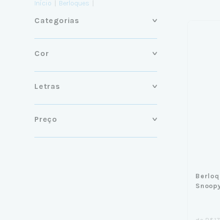
Início
|
Berloques
|
Categorias
Cor
Letras
Preço
Berloq
Snoopy
de
R$17