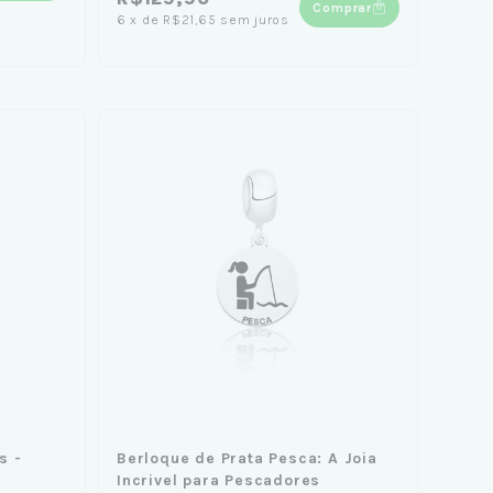
Comprar
6
x
de
R$21,65
sem juros
s -
Berloque de Prata Pesca: A Joia
Incrivel para Pescadores