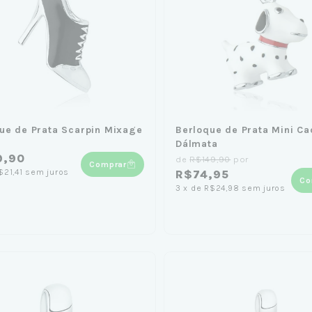
ue de Prata Scarpin Mixage
Berloque de Prata Mini Ca
Dálmata
9,90
de
R$149,90
por
Comprar
$21,41
sem juros
R$74,95
Co
3
x
de
R$24,98
sem juros