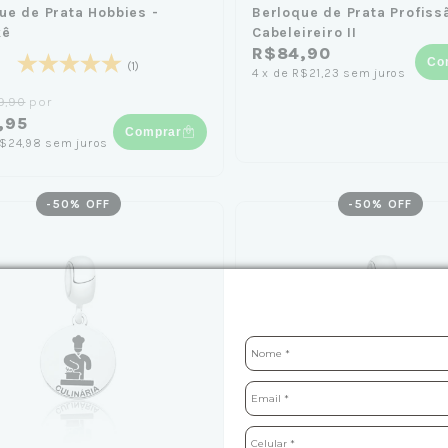
ue de Prata Hobbies -
Berloque de Prata Profiss
kê
Cabeleireiro II
R$84,90
Co
(1)
4
x
de
R$21,23
sem juros
9,90
por
,95
Comprar
$24,98
sem juros
-
50
% OFF
-
50
% OFF