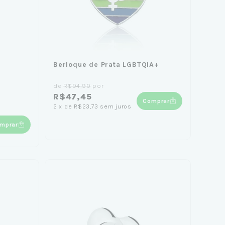
Berloque de Prata LGBTQIA+
de
R$94,90
por
R$47,45
Comprar
2
x
de
R$23,73
sem juros
mprar