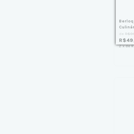
Berloq
Culiná
de
R$9
R$49
2
x
de
R