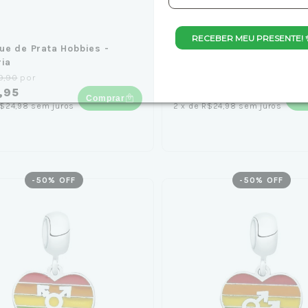
RECEBER MEU PRESENTE! 
ue de Prata Hobbies -
Berloque de Prata Hobbies
ria
Violão
9,90
por
de
R$99,90
por
,95
R$49,95
Comprar
Co
$24,98
sem juros
2
x
de
R$24,98
sem juros
-
50
% OFF
-
50
% OFF