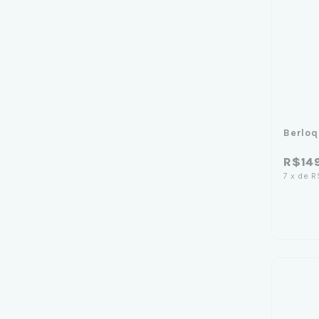
Berloq
R$14
7
x
de
R