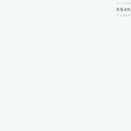
de
R$9
R$49
2
x
de
R