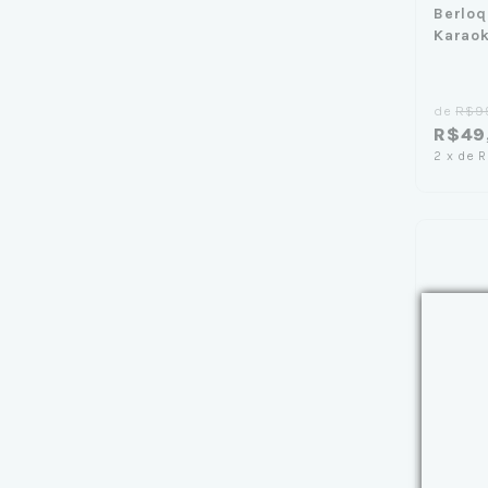
Berloq
Karao
de
R$9
R$49
2
x
de
R