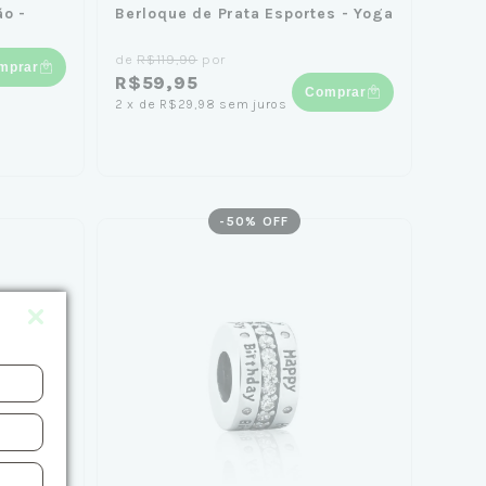
ão -
Berloque de Prata Esportes - Yoga
de
R$119,90
por
mprar
R$59,95
Comprar
2
x
de
R$29,98
sem juros
-
50
% OFF