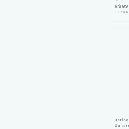
R$89
4
x
de
R
Berloq
Guitar