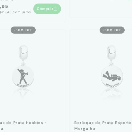
,95
Comprar
$22,49
sem juros
-
50
% OFF
-
50
% OFF
ue de Prata Hobbies -
Berloque de Prata Esporte
ra
Mergulho