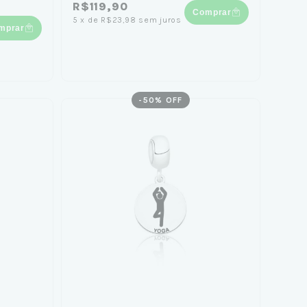
R$119,90
Comprar
5
x
de
R$23,98
sem juros
mprar
-
50
% OFF