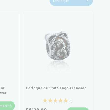
dor
Berloque de Prata Laço Arabesco
ower
(1)
mprar
R$129,90