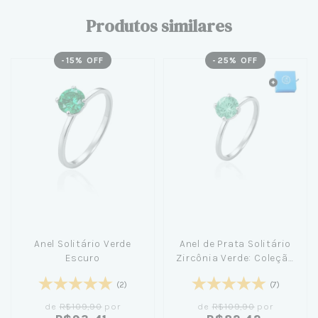
Produtos similares
-
15
% OFF
-
25
% OFF
Anel Solitário Verde
Anel de Prata Solitário
Escuro
Zircônia Verde: Coleção
Único Amor + Caixinha
(2)
(7)
Azul Pequena Céu de
Prata
de
R$109,90
por
de
R$109,90
por