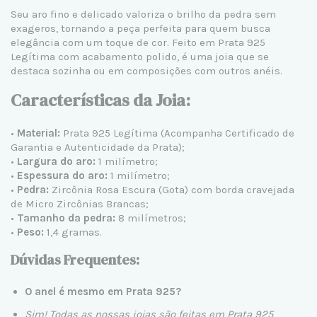
Seu aro fino e delicado valoriza o brilho da pedra sem
exageros, tornando a peça perfeita para quem busca
elegância com um toque de cor. Feito em
Prata 925
Legítima com acabamento polido, é uma joia que se
destaca sozinha ou em composições com outros anéis.
Características da Joia:
•
Material:
Prata 925 Legítima (Acompanha Certificado de
Garantia e Autenticidade da Prata);
•
Largura do aro:
1 milímetro;
•
Espessura do aro:
1 milímetro;
•
Pedra:
Zircônia Rosa Escura (Gota) com borda cravejada
de Micro Zircônias Brancas;
•
Tamanho da pedra:
8 milímetros;
•
Peso:
1,4 gramas.
Dúvidas Frequentes:
O anel é mesmo em Prata 925?
Sim! Todas as nossas joias são feitas em
Prata 925