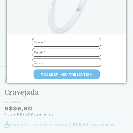
RECEBER MEU PRESENTE! ✨
Anel de Prata Gota Pink Lux
Cravejada
SKU:
48195-15
R$99,90
4
x de
R$24,98
sem juros
Compre e receba de volta até
R$5,00
em cashback