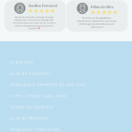
encontrar a Céu. Atendimento
personalizado, verdadeiras jóias prata 925,
mimos e brindes incríveis. Virei cliente fiel
e amo demais as pratas que são lindas, tem
um brilho incrível e preço super justo. Fora
as promoções que rolam o ano inteiro. Sou
Céulover de carteirinha 💙
Sobre Nós
Guia de Presentes
Descubra o Tamanho do seu Anel
Como Limpar suas Joias
Tempo de Garantia
Guia de Medidas
Perguntas Frequentes