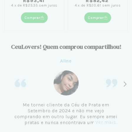
R$93,41
R$82,42
4
x
de
R$23,35
sem juros
4
x
de
R$20,61
sem juros
Comprar
Comprar
CeuLovers! Quem comprou compartilhou!
Aline
Me tornei cliente da Céu de Prata em
Setembro de 2024 e não me vejo
comprando em outro lugar. Eu sempre amei
Ver mais...
pratas e nunca encontrava uma loja
confiável e com jóias tão lindas até