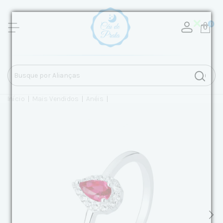
0
Início
|
Mais Vendidos
|
Anéis
|