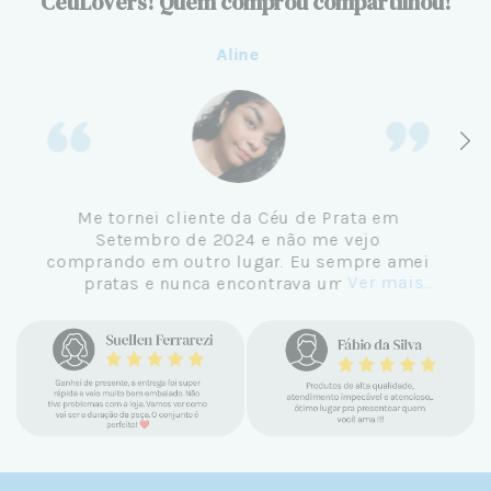
CeuLovers! Quem comprou compartilhou!
Aline
Me tornei cliente da Céu de Prata em
Setembro de 2024 e não me vejo
comprando em outro lugar. Eu sempre amei
Ver mais...
pratas e nunca encontrava uma loja
confiável e com jóias tão lindas até
encontrar a Céu. Atendimento
personalizado, verdadeiras jóias prata 925,
mimos e brindes incríveis. Virei cliente fiel
e amo demais as pratas que são lindas, tem
um brilho incrível e preço super justo. Fora
as promoções que rolam o ano inteiro. Sou
Céulover de carteirinha 💙