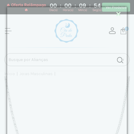
🔥 Oferta Relâmpago
00
:
00
:
09
:
53
Ver Produtos
🔥
Dia(s)
Hora(s)
Min(s)
Seg(s)
0
Início
|
Joias Masculinas
|