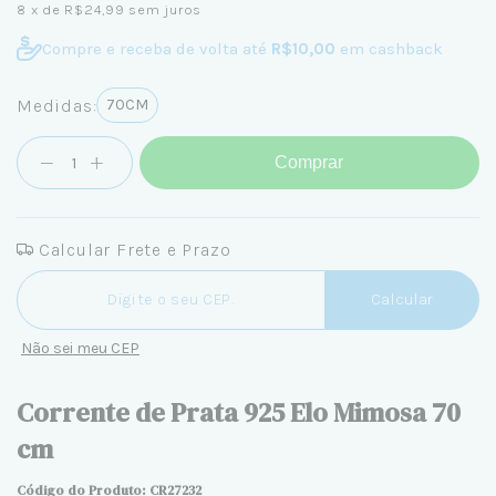
8
x de
R$24,99
sem juros
Compre e receba de volta até
R$10,00
em cashback
Medidas:
70CM
Comprar
Calcular Frete e Prazo
Entregas para o CEP:
Calcular
Não sei meu CEP
Corrente de Prata 925 Elo Mimosa 70
cm
Código do Produto: CR27232