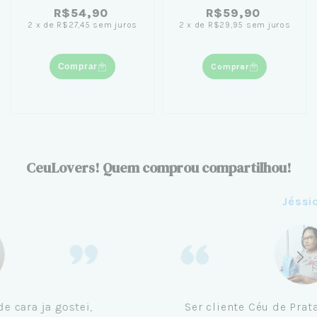
MM
Brancas
R$54,90
R$59,90
2
x
de
R$27,45
sem juros
2
x
de
R$29,95
sem juros
Comprar
Comprar
CeuLovers! Quem comprou compartilhou!
Aline
Me tornei cliente da Céu de Prata em