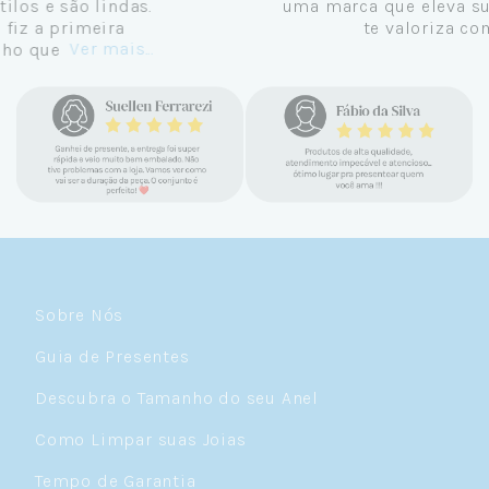
Setembro de 2024 e não me vejo
comprando em outro lugar. Eu sempre amei
Ver mais...
pratas e nunca encontrava uma loja
confiável e com jóias tão lindas até
encontrar a Céu. Atendimento
personalizado, verdadeiras jóias prata 925,
mimos e brindes incríveis. Virei cliente fiel
e amo demais as pratas que são lindas, tem
um brilho incrível e preço super justo. Fora
as promoções que rolam o ano inteiro. Sou
Céulover de carteirinha 💙
Sobre Nós
Guia de Presentes
Descubra o Tamanho do seu Anel
Como Limpar suas Joias
Tempo de Garantia