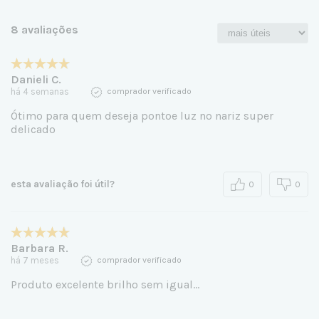
8 avaliações
Danieli C.
há 4 semanas
comprador verificado
Ótimo para quem deseja pontoe luz no nariz super
delicado
esta avaliação foi útil?
0
0
Barbara R.
há 7 meses
comprador verificado
Produto excelente brilho sem igual...