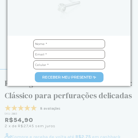
RECEBER MEU PRESENTE! ✨
Piercing de Prata Brilhante de Nariz:
Clássico para perfurações delicadas
8 avaliações
SKU:
2663
R$54,90
2
x de
R$27,45
sem juros
Compre e receba de volta até
R$2,75
em cashback