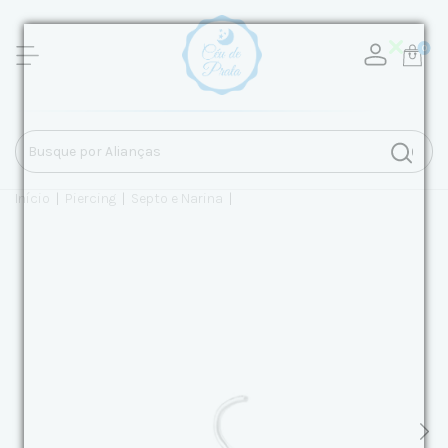
0
Início
|
Piercing
|
Septo e Narina
|