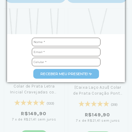
RECEBER MEU PRESENTE! ✨
+3
Colar de Prata Letra
[Caixa Laço Azul] Colar
Inicial Cravejadas com
de Prata Coração Ponto
Zircônias 45cm
de Luz 45cm
(133)
(39)
R$149,90
R$149,90
7
x
de
R$21,41
sem juros
7
x
de
R$21,41
sem juros