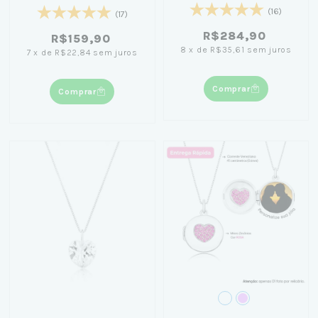
(16)
(17)
R$284,90
R$159,90
8
x
de
R$35,61
sem juros
7
x
de
R$22,84
sem juros
Comprar
Comprar