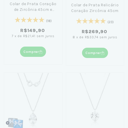
Colar de Prata Coração
Colar de Prata Relicário
de Zircônia 45cm e
Coração Zircônia 45cm
40cm
(18)
(23)
R$149,90
R$269,90
7
x
de
R$21,41
sem juros
8
x
de
R$33,74
sem juros
Comprar
Comprar