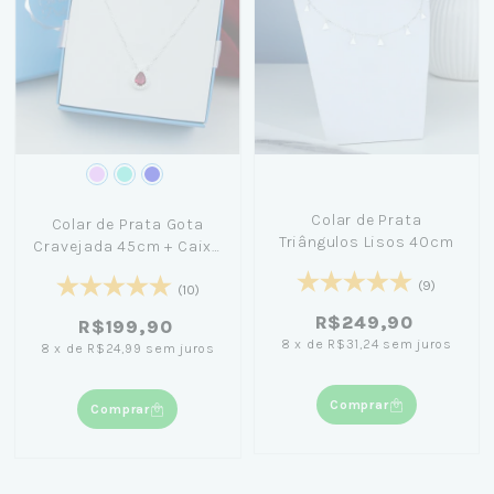
Colar de Prata
Colar de Prata Gota
Triângulos Lisos 40cm
Cravejada 45cm + Caixa
Laço Azul
(9)
(10)
R$249,90
R$199,90
8
x
de
R$31,24
sem juros
8
x
de
R$24,99
sem juros
Comprar
Comprar