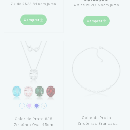
7
x
de
R$22,84
sem juros
6
x
de
R$21,65
sem juros
Comprar
Comprar
+2
Colar de Prata
Colar de Prata 925
Zircônias Brancas
Zircônia Oval 45cm
45cm - Nicole Prazeres