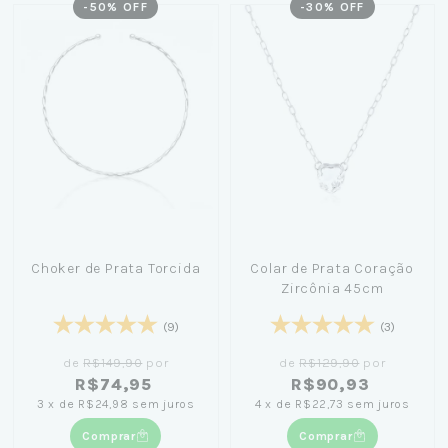
-
50
% OFF
-
30
% OFF
Choker de Prata Torcida
Colar de Prata Coração
Zircônia 45cm
(9)
(3)
de
R$149,90
por
de
R$129,90
por
R$74,95
R$90,93
3
x
de
R$24,98
sem juros
4
x
de
R$22,73
sem juros
Comprar
Comprar