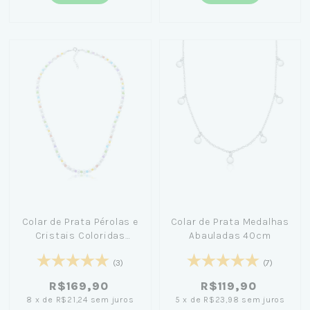
Colar de Prata Pérolas e
Colar de Prata Medalhas
Cristais Coloridas
Abauladas 40cm
40cm
(3)
(7)
R$169,90
R$119,90
8
x
de
R$21,24
sem juros
5
x
de
R$23,98
sem juros