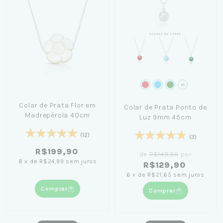
+1
Colar de Prata Flor em
Colar de Prata Ponto de
Madrepérola 40cm
Luz 9mm 45cm
(12)
(3)
R$199,90
de
R$149,90
por
8
x
de
R$24,99
sem juros
R$129,90
6
x
de
R$21,65
sem juros
Comprar
Comprar