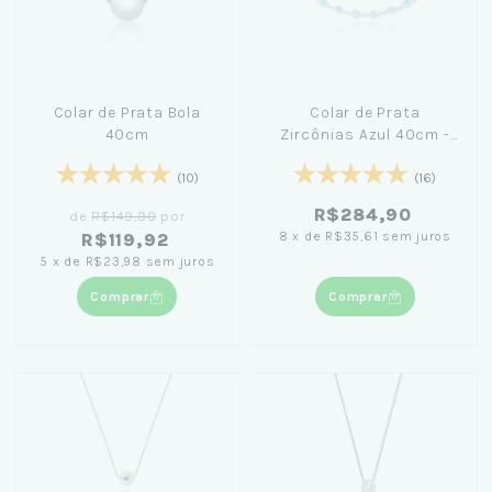
Colar de Prata Bola
Colar de Prata
40cm
Zircônias Azul 40cm -
Nicole Prazeres
(10)
(16)
R$284,90
de
R$149,90
por
8
x
de
R$35,61
sem juros
R$119,92
5
x
de
R$23,98
sem juros
Comprar
Comprar