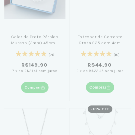
Colar de Prata Pérolas
Extensor de Corrente
Murano (3mm) 45cm +
Prata 925 com 4cm
Caixa Laço Azul
(21)
(10)
R$149,90
R$44,90
7
x
de
R$21,41
sem juros
2
x
de
R$22,45
sem juros
Comprar
Comprar
-
10
% OFF