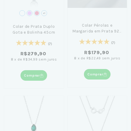
+1
Colar Pérolas e
Colar de Prata Duplo
Margarida em Prata 925
Gota e Bolinha 45cm
com Fio de Nylon 48cm
(7)
(7)
R$179,90
R$279,90
8
x
de
R$22,49
sem juros
8
x
de
R$34,99
sem juros
Comprar
Comprar