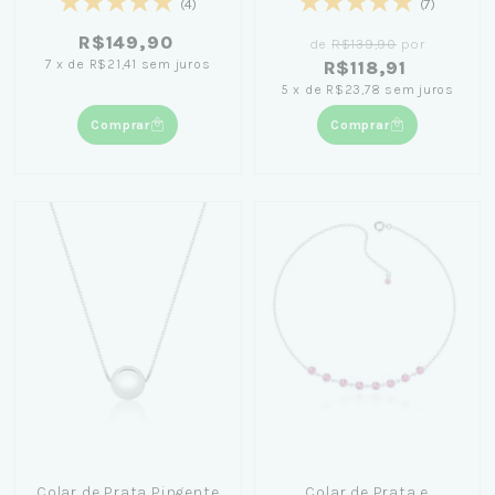
(4)
(7)
R$149,90
de
R$139,90
por
7
x
de
R$21,41
sem juros
R$118,91
5
x
de
R$23,78
sem juros
Comprar
Comprar
Colar de Prata Pingente
Colar de Prata e