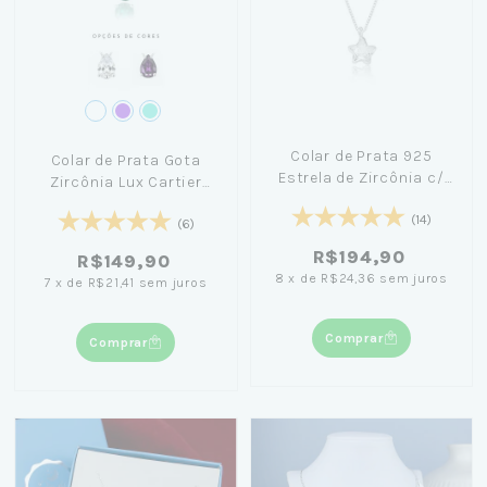
Colar de Prata 925
Colar de Prata Gota
Estrela de Zircônia c/
Zircônia Lux Cartier
45cm
45cm
(14)
(6)
R$194,90
R$149,90
8
x
de
R$24,36
sem juros
7
x
de
R$21,41
sem juros
Comprar
Comprar