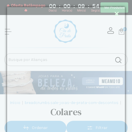
🔥 Oferta Relâmpago
00
:
00
:
09
:
52
Ver Produtos
🔥
Dia(s)
Hora(s)
Min(s)
Seg(s)
0
Início
|
breadcrumbs.sale-joias-de-prata-com-descontos
|
Colares
Ordenar
Filtrar