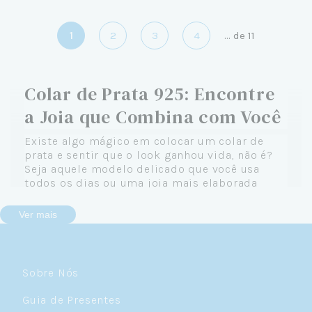
1
2
3
4
...
de
11
Colar de Prata 925: Encontre
a Joia que Combina com Você
Existe algo mágico em colocar um colar de
prata e sentir que o look ganhou vida, não é?
Seja aquele modelo delicado que você usa
todos os dias ou uma joia mais elaborada
reservada para ocasiões especiais, um colar de
prata 925 tem o poder de transformar qualquer
Ver mais
produção — e, de quebra, expressar quem você
é de verdade.
Na Céu de Prata, acreditamos que cada colar
Sobre Nós
conta uma história. A sua. E é por isso que
reunimos uma coleção completa de colares de
Guia de Presentes
prata feminino pensados para acompanhar