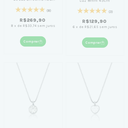
Luz 8mm 45cm
42cm - Amanda Poxa
(8)
(3)
R$269,90
R$129,90
8
x
de
R$33,74
sem juros
6
x
de
R$21,65
sem juros
Comprar
Comprar