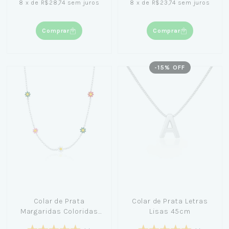
8
x
de
R$28,74
sem juros
8
x
de
R$23,74
sem juros
Comprar
Comprar
-
15
% OFF
Colar de Prata
Colar de Prata Letras
Margaridas Coloridas
Lisas 45cm
40cm