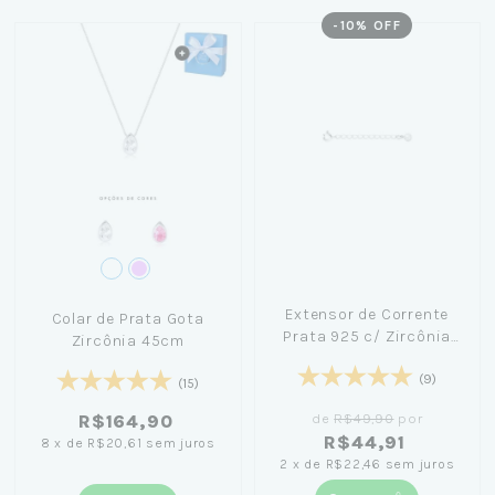
-
10
% OFF
Extensor de Corrente
Colar de Prata Gota
Prata 925 c/ Zircônia
Zircônia 45cm
4cm
(9)
(15)
de
R$49,90
por
R$164,90
R$44,91
8
x
de
R$20,61
sem juros
2
x
de
R$22,46
sem juros