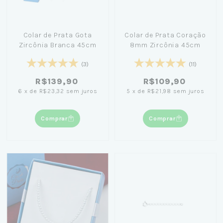
Colar de Prata Gota
Colar de Prata Coração
Zircônia Branca 45cm
8mm Zircônia 45cm
(3)
(11)
R$139,90
R$109,90
6
x
de
R$23,32
sem juros
5
x
de
R$21,98
sem juros
Comprar
Comprar