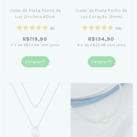
Colar de Prata Ponto de
Colar de Prata Ponto de
Luz Zircônia 40cm
Luz Coração (9mm)
40cm
(6)
(19)
R$119,90
R$134,90
5
x
de
R$23,98
sem juros
6
x
de
R$22,48
sem juros
Comprar
Comprar