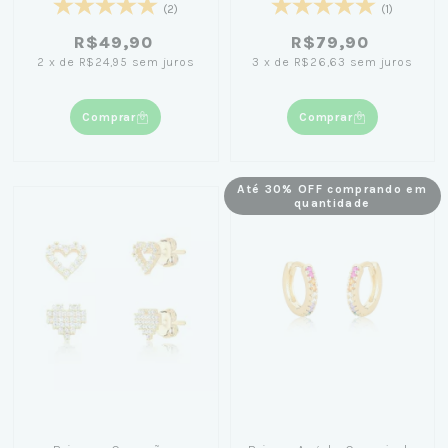
(2)
(1)
R$49,90
R$79,90
2
x
de
R$24,95
sem juros
3
x
de
R$26,63
sem juros
Comprar
Comprar
Até 30% OFF comprando em
quantidade