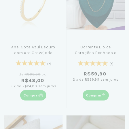
Anel Gota Azul Escuro
Corrente Elo de
com Aro Cravejado
Corações Banhado a
Banhado em Ouro 18K
Ouro 18K (4mm) 40cm
(7)
(7)
R$59,90
de
R$69,90
por
2
x
de
R$29,95
sem juros
R$48,00
2
x
de
R$24,00
sem juros
Comprar
Comprar