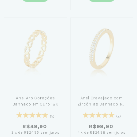
Anel Aro Corações
Anel Cravejado com
Banhado em Ouro 18K
Zircônias Banhado em
Ouro 18K
(5)
(2)
R$49,90
R$99,90
2
x
de
R$24,95
sem juros
4
x
de
R$24,98
sem juros