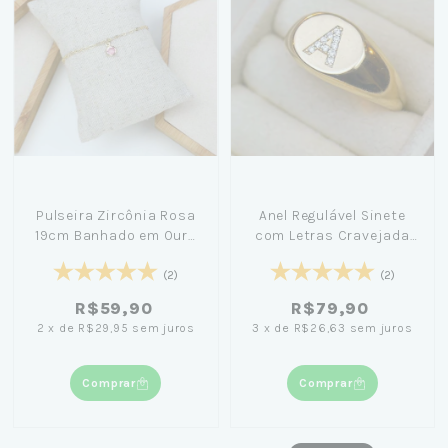
Pulseira Zircônia Rosa
Anel Regulável Sinete
19cm Banhado em Ouro
com Letras Cravejada
18K
Banhado Ouro 18K
(2)
(2)
R$59,90
R$79,90
2
x
de
R$29,95
sem juros
3
x
de
R$26,63
sem juros
Comprar
Comprar