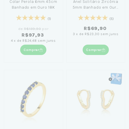
Colar Perola 6mm 45cm
Anel Solitário Zircônia
Banhado em Ouro 18K
5mm Banhado em Ouro
18K
(1)
(5)
R$69,90
de
R$139,90
por
3
x
de
R$23,30
sem juros
R$97,93
4
x
de
R$24,48
sem juros
Comprar
Comprar