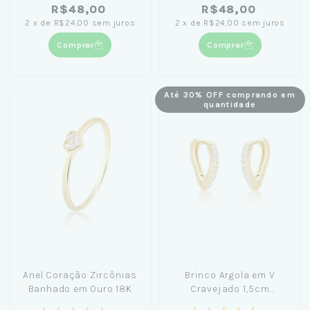
R$48,00
R$48,00
2
x
de
R$24,00
sem juros
2
x
de
R$24,00
sem juros
Comprar
Comprar
Até 30% OFF comprando em
quantidade
Anel Coração Zircônias
Brinco Argola em V
Banhado em Ouro 18K
Cravejado 1,5cm
Banhado em Ouro 18K