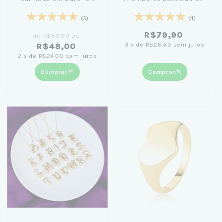
Ouro 18K
(5)
(4)
R$79,90
de
R$59,90
por
3
x
de
R$26,63
sem juros
R$48,00
2
x
de
R$24,00
sem juros
Comprar
Comprar