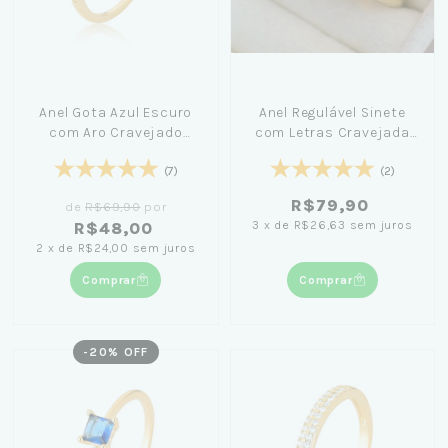
Anel Gota Azul Escuro
Anel Regulável Sinete
com Aro Cravejado
com Letras Cravejada
Banhado em Ouro 18K
Banhado Ouro 18K
(7)
(2)
R$79,90
de
R$69,90
por
3
x
de
R$26,63
sem juros
R$48,00
2
x
de
R$24,00
sem juros
Comprar
Comprar
-
20
% OFF