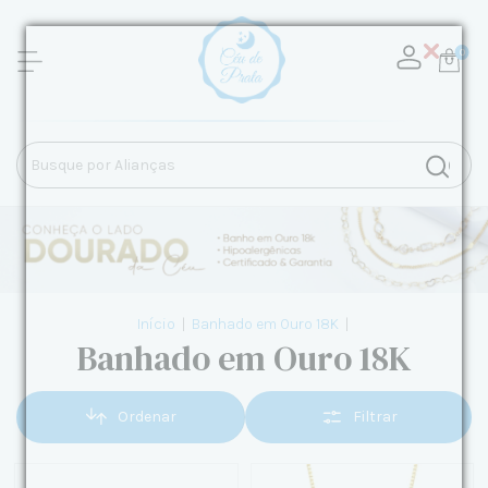
0
Início
|
Banhado em Ouro 18K
|
Banhado em Ouro 18K
Ordenar
Filtrar