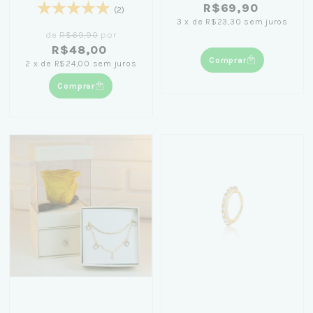
R$69,90
(2)
3
x
de
R$23,30
sem juros
de
R$69,90
por
R$48,00
Comprar
2
x
de
R$24,00
sem juros
Comprar