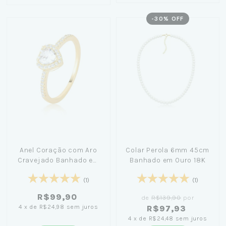
-
30
% OFF
Anel Coração com Aro
Colar Perola 6mm 45cm
Cravejado Banhado em
Banhado em Ouro 18K
Ouro 18K
(1)
(1)
R$99,90
de
R$139,90
por
4
x
de
R$24,98
sem juros
R$97,93
4
x
de
R$24,48
sem juros