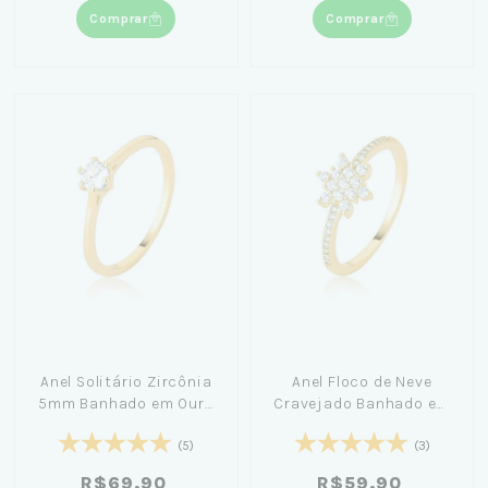
Comprar
Comprar
Anel Solitário Zircônia
Anel Floco de Neve
5mm Banhado em Ouro
Cravejado Banhado em
18K
Ouro 18K
(5)
(3)
R$69,90
R$59,90