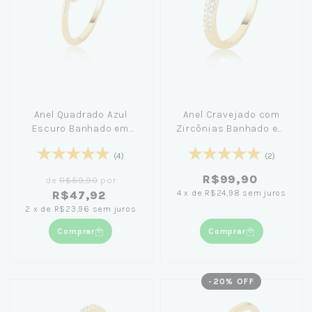
Anel Quadrado Azul
Anel Cravejado com
Escuro Banhado em
Zircônias Banhado em
Ouro 18K
Ouro 18K
(4)
(2)
R$99,90
de
R$59,90
por
4
x
de
R$24,98
sem juros
R$47,92
2
x
de
R$23,96
sem juros
Comprar
Comprar
-
20
% OFF