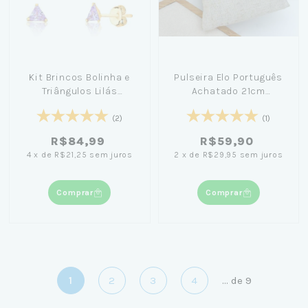
Kit Brincos Bolinha e
Pulseira Elo Português
Triângulos Lilás
Achatado 21cm
Banhado em Ouro 18K
Banhado em Ouro 18K
(2)
(1)
R$84,99
R$59,90
4
x
de
R$21,25
sem juros
2
x
de
R$29,95
sem juros
Comprar
Comprar
1
2
3
4
...
de
9