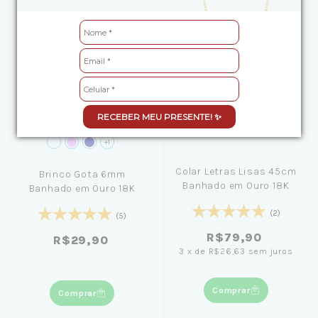
RECEBER MEU PRESENTE! ✨
+1
Colar Letras Lisas 45cm
Brinco Gota 6mm
Banhado em Ouro 18K
Banhado em Ouro 18K
(2)
(5)
R$79,90
R$29,90
3
x
de
R$26,63
sem juros
Comprar
Comprar