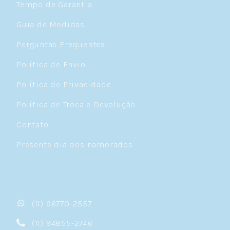
Tempo de Garantia
Guia de Medidas
Entendendo as Semijoias: O Que São e
Como Funcionam
Perguntas Frequentes
Política de Envio
Semijoias são joias que combinam uma base
metálica resistente com uma camada de metal
Política de Privacidade
nobre na superfície — no caso, ouro 18k. Esse
processo, chamado galvanoplastia, deposita
Política de Troca e Devolução
uma fina camada de ouro sobre a joia através
de um banho eletroquímico, criando um
Contato
acabamento dourado uniforme e brilhante.
Presente dia dos namorados
É importante diferenciar semijoias de
bijuterias: enquanto bijuterias utilizam
materiais mais simples e banhos muito finos
que se deterioram rapidamente, as semijoias
de qualidade — como as da Céu de Prata —
passam por processos controlados que
(11) 96770-2557
garantem maior aderência e espessura do
banho de ouro. O resultado é uma joia com
(11) 94855-2746
aparência luxuosa e vida útil