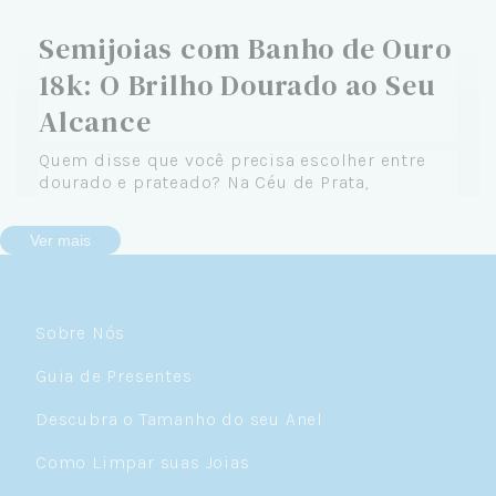
Semijoias com Banho de Ouro
18k: O Brilho Dourado ao Seu
Alcance
Quem disse que você precisa escolher entre
dourado e prateado? Na Céu de Prata,
acreditamos que variedade é a essência do
estilo — e é por isso que, além da nossa
Ver mais
consagrada coleção em prata 925 legítima,
oferecemos semijoias com banho de ouro 18k
para os dias em que o seu look pede aquele
brilho dourado.
Sobre Nós
Nossas semijoias são produzidas com o
Guia de Presentes
mesmo cuidado e atenção à qualidade que
aplicamos em todas as nossas joias: banho de
Descubra o Tamanho do seu Anel
ouro 18k com espessura controlada sobre base
metálica de qualidade, resultando em joias
Como Limpar suas Joias
com acabamento sofisticado e durabilidade
superior.