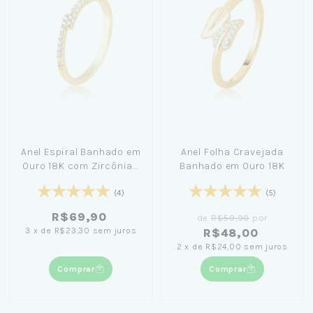
Anel Espiral Banhado em
Anel Folha Cravejada
Ouro 18K com Zircônias
Banhado em Ouro 18K
Brilhantes
(4)
(5)
R$69,90
de
R$59,90
por
3
x
de
R$23,30
sem juros
R$48,00
2
x
de
R$24,00
sem juros
Comprar
Comprar