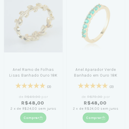
Anel Ramo de Folhas
Anel Aparador Verde
Lisas Banhado Ouro 18K
Banhado em Ouro 18K
(3)
(3)
de
R$69,90
por
de
R$79,90
por
R$48,00
R$48,00
2
x
de
R$24,00
sem juros
2
x
de
R$24,00
sem juros
Comprar
Comprar