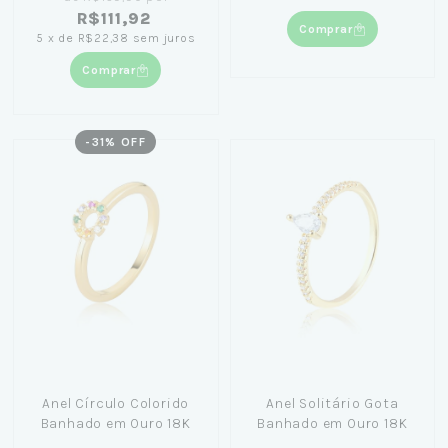
R$111,92
Comprar
5
x
de
R$22,38
sem juros
Comprar
-
31
% OFF
Anel Círculo Colorido
Anel Solitário Gota
Banhado em Ouro 18K
Banhado em Ouro 18K