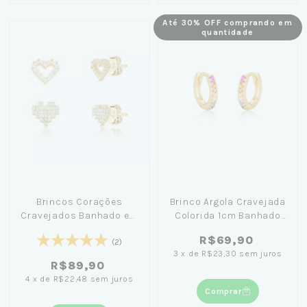
Até 30% OFF comprando em
quantidade
Brincos Corações
Brinco Argola Cravejada
Cravejados Banhado em
Colorida 1cm Banhado
Ouro 18K
em Ouro 18K
R$69,90
(2)
3
x
de
R$23,30
sem juros
R$89,90
4
x
de
R$22,48
sem juros
Comprar