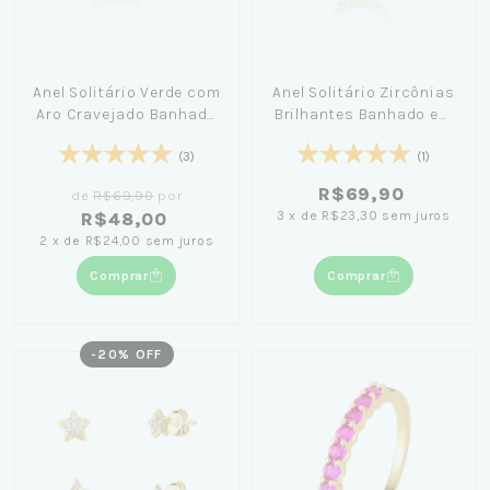
Anel Solitário Verde com
Anel Solitário Zircônias
Aro Cravejado Banhado
Brilhantes Banhado em
em Ouro 18K
Ouro 18K
(3)
(1)
R$69,90
de
R$69,90
por
3
x
de
R$23,30
sem juros
R$48,00
2
x
de
R$24,00
sem juros
Comprar
Comprar
-
20
% OFF