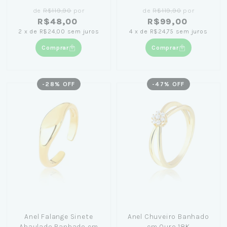
de
R$119,90
por
de
R$119,90
por
R$48,00
R$99,00
2
x
de
R$24,00
sem juros
4
x
de
R$24,75
sem juros
Comprar
Comprar
-
28
% OFF
-
47
% OFF
Anel Falange Sinete
Anel Chuveiro Banhado
Abaulado Banhado em
em Ouro 18K