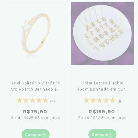
Anel Solitário Zircônia
Colar Letras Bubble
Aro Aberto Banhado em
45cm Banhado em Ouro
Ouro 18K
18K
(4)
(1)
R$79,90
R$159,90
3
x
de
R$26,63
sem juros
7
x
de
R$22,84
sem juros
Comprar
Comprar