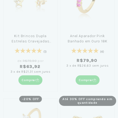
Kit Brincos Dupla
Anel Aparador Pink
Estrelas Cravejadas
Banhado em Ouro 18K
6mm e 7mm Banhados
em Ouro 18K
(1)
(4)
R$79,90
de
R$79,90
por
3
x
de
R$26,63
sem juros
R$63,92
3
x
de
R$21,31
sem juros
Comprar
Comprar
-
20
% OFF
Até 30% OFF comprando em
quantidade