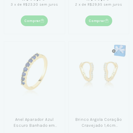
3
x
de
R$23,30
sem juros
2
x
de
R$29,95
sem juros
Comprar
Comprar
Anel Aparador Azul
Brinco Argola Coração
Escuro Banhado em
Cravejado 1,4cm
Ouro 18K
Banhado em Ouro 18K+