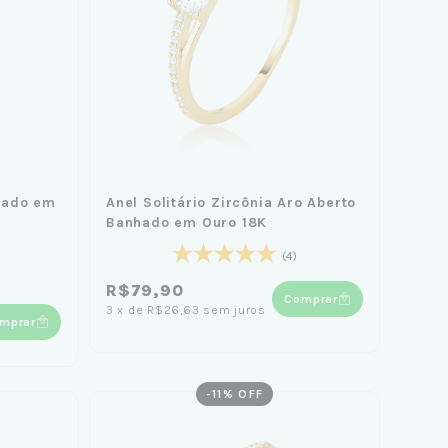
hado em
Anel Solitário Zircônia Aro Aberto
Banhado em Ouro 18K
(4)
R$79,90
Comprar
3
x
de
R$26,63
sem juros
mprar
-
11
% OFF