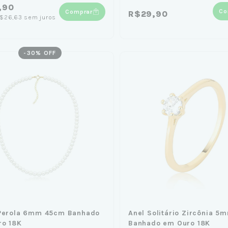
,90
Co
Comprar
R$29,90
$26,63
sem juros
-
30
% OFF
 Perola 6mm 45cm Banhado
Anel Solitário Zircônia 5
ro 18K
Banhado em Ouro 18K