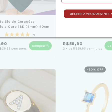
RECEBER MEU PRESENTE! 
te Elo de Corações
Pulseira Zircônia Rosa 19
do a Ouro 18K (4mm) 40cm
Banhado em Ouro 18K
(7)
(2)
,90
R$59,90
Comprar
Co
$29,95
sem juros
2
x
de
R$29,95
sem juros
-
20
% OFF