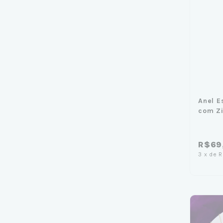
Anel E
com Zi
R$69
3
x
de
R