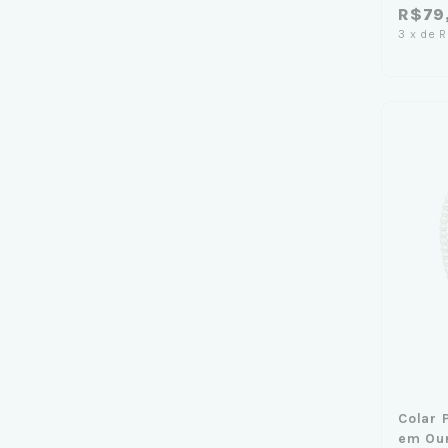
R$79
3
x
de
R
Colar
em Ou