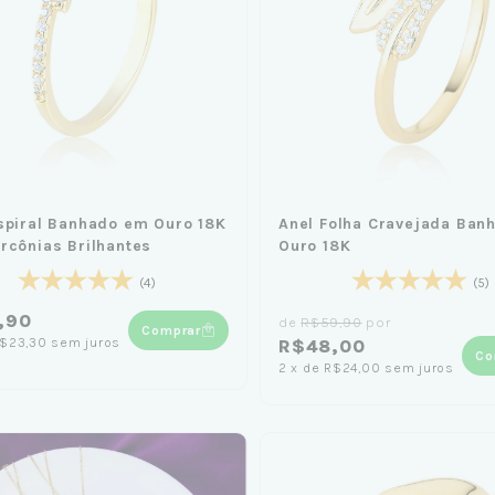
spiral Banhado em Ouro 18K
Anel Folha Cravejada Ban
rcônias Brilhantes
Ouro 18K
(4)
(5)
,90
de
R$59,90
por
Comprar
$23,30
sem juros
R$48,00
Co
2
x
de
R$24,00
sem juros