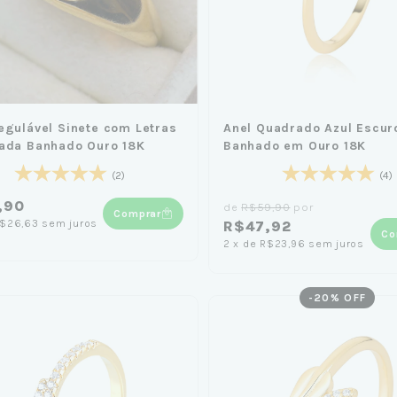
egulável Sinete com Letras
Anel Quadrado Azul Escur
ada Banhado Ouro 18K
Banhado em Ouro 18K
(2)
(4)
,90
de
R$59,90
por
Comprar
$26,63
sem juros
R$47,92
Co
2
x
de
R$23,96
sem juros
-
20
% OFF