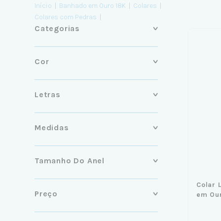
Início
|
Banhado em Ouro 18K
|
Colares
|
Colares com Pedras
|
Categorias
Cor
Letras
Medidas
Tamanho Do Anel
Colar 
Preço
em Ou