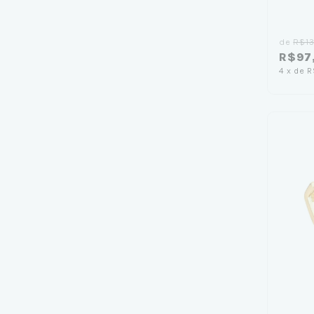
de
R$13
R$97
4
x
de
R