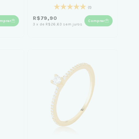
(1)
R$79,90
mprar
Comprar
3
x
de
R$26,63
sem juros