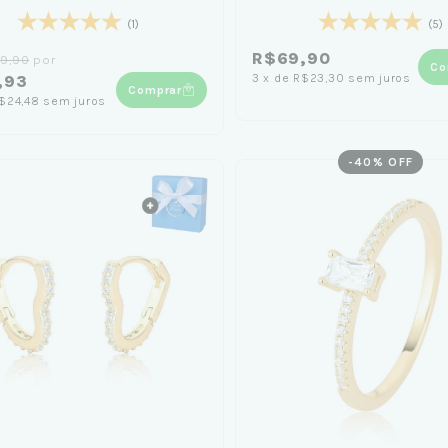
(1)
(5)
R$69,90
9,90
por
Co
3
x
de
R$23,30
sem juros
,93
Comprar
$24,48
sem juros
-
40
% OFF