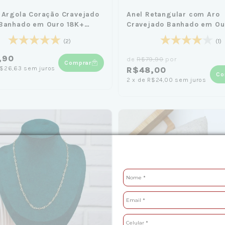
 Argola Coração Cravejado
Anel Retangular com Aro
 Banhado em Ouro 18K+
Cravejado Banhado em Ou
Laço Azul
(2)
(1)
,90
de
R$79,90
por
Comprar
$26,63
sem juros
R$48,00
Co
2
x
de
R$24,00
sem juros