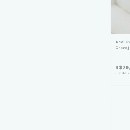
Anel R
Cravej
R$79
3
x
de
R