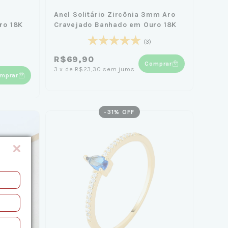
Anel Solitário Zircônia 3mm Aro
ro 18K
Cravejado Banhado em Ouro 18K
(3)
R$69,90
Comprar
3
x
de
R$23,30
sem juros
mprar
-
31
% OFF