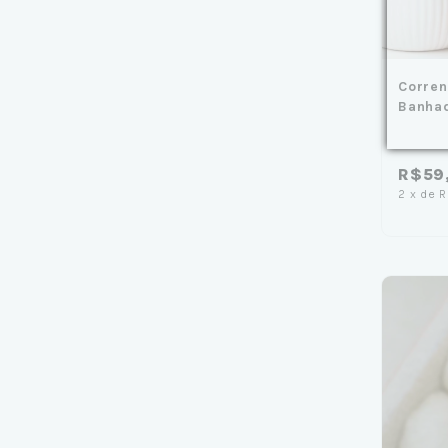
Corren
Banha
R$59
2
x
de
R