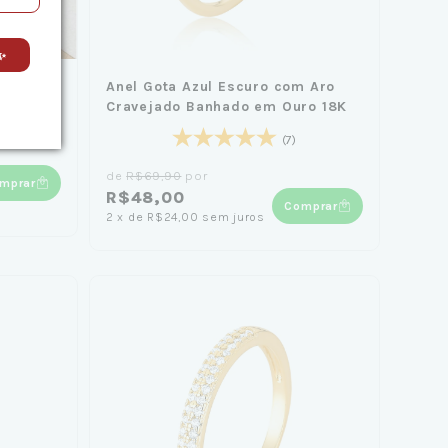
✨
cm
Anel Gota Azul Escuro com Aro
Cravejado Banhado em Ouro 18K
(7)
de
R$69,90
por
mprar
R$48,00
Comprar
2
x
de
R$24,00
sem juros