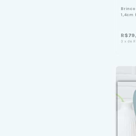
Brinco
1,4cm
Caixa 
R$79
3
x
de
R