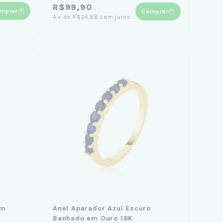
R$99,90
mprar
Comprar
4
x
de
R$24,98
sem juros
mm
Anel Aparador Azul Escuro
Banhado em Ouro 18K