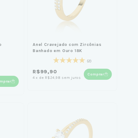
o
Anel Cravejado com Zircônias
Banhado em Ouro 18K
(2)
R$99,90
Comprar
4
x
de
R$24,98
sem juros
mprar