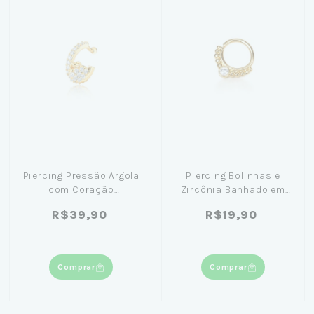
Piercing Pressão Argola
Piercing Bolinhas e
com Coração
Zircônia Banhado em
Pendurado Banhado em
Ouro 18k
R$39,90
R$19,90
Ouro 18K
Comprar
Comprar