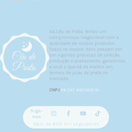
Quando tem sensibilidade a metais — prata
925 é hipoalergênica em toda sua estrutura
Quando quer uma joia para a vida toda —
prata 925 mantém valor e integridade por
décadas
Na Céu de Prata, temos um
Quando prefere o visual prateado clássico
compromisso inegociável com a
qualidade de nossos produtos.
Quando escolher semijoias:
Todos os nossos itens passam por
um rigoroso processo de seleção,
Quando seu look pede o brilho dourado
produção e acabamento, garantindo
Para variar seu repertório de joias com
a você o que há de melhor em
peças em cores diferentes
termos de joias de prata no
Para experimentar tendências sem alto
mercado.
investimento
CNPJ
26.247.418/0001-91
Quando quer combinar com roupas e outros
elementos em tom de ouro
O ideal? Ter ambas no seu porta-joias para
Siga-
nunca ficar sem opção, independentemente do
nos
look do dia.
Mais de 800 mil seguidores