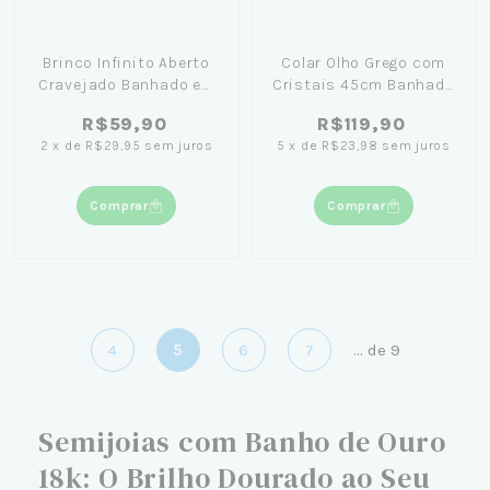
Brinco Infinito Aberto
Colar Olho Grego com
Cravejado Banhado em
Cristais 45cm Banhado
Ouro 18K
em Ouro 18K
R$59,90
R$119,90
2
x
de
R$29,95
sem juros
5
x
de
R$23,98
sem juros
Comprar
Comprar
4
5
6
7
...
de
9
Semijoias com Banho de Ouro
18k: O Brilho Dourado ao Seu