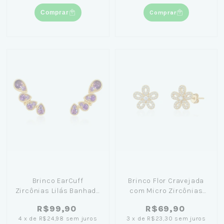
Comprar
Comprar
Brinco EarCuff
Brinco Flor Cravejada
Zircônias Lilás Banhado
com Micro Zircônias
em Ouro 18k
11mm Banhado Ouro 18K
R$99,90
R$69,90
4
x
de
R$24,98
sem juros
3
x
de
R$23,30
sem juros