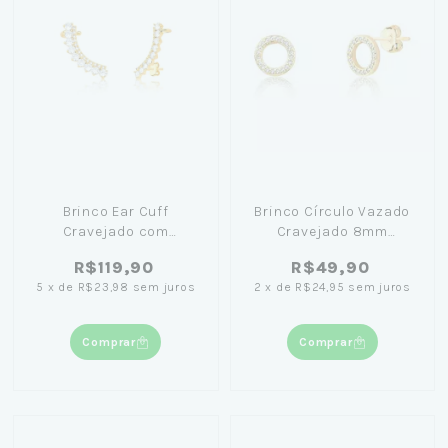
Brinco Ear Cuff
Brinco Círculo Vazado
Cravejado com
Cravejado 8mm
Zircônias Banhado a
Banhado em Ouro 18K
R$119,90
R$49,90
Ouro 18K
5
x
de
R$23,98
sem juros
2
x
de
R$24,95
sem juros
Comprar
Comprar