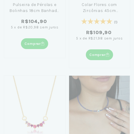
Pulseira de Pérolas e
Colar Flores com
Bolinhas 18cm Banhada
Zircônias 45cm
em Ouro 18K
Banhado em Ouro 18K
R$104,90
(1)
5
x
de
R$20,98
sem juros
R$109,90
5
x
de
R$21,98
sem juros
Comprar
Comprar