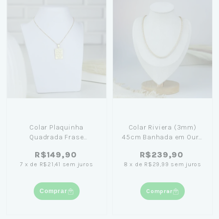
Colar Plaquinha
Colar Riviera (3mm)
Quadrada Frase
45cm Banhada em Ouro
Personalizável 45cm
18K
R$149,90
R$239,90
Banhado em Ouro 18K
7
x
de
R$21,41
sem juros
8
x
de
R$29,99
sem juros
Comprar
Comprar