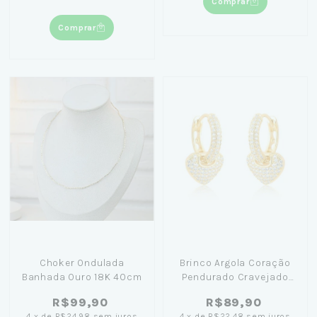
Comprar
Comprar
Choker Ondulada
Brinco Argola Coração
Banhada Ouro 18K 40cm
Pendurado Cravejado
1,4cm Banhado Ouro 18K
R$99,90
R$89,90
4
x
de
R$24,98
sem juros
4
x
de
R$22,48
sem juros