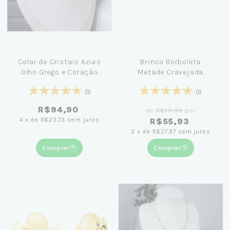
Colar de Cristais Azuis
Brinco Borboleta
Olho Grego e Coração
Metade Cravejada
40cm Banhado em Ouro
Banhado em Ouro 18K
18K
(1)
(1)
R$94,90
de
R$79,90
por
4
x
de
R$23,73
sem juros
R$55,93
2
x
de
R$27,97
sem juros
Comprar
Comprar