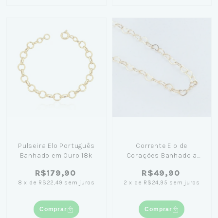
Pulseira Elo Português
Corrente Elo de
Banhado em Ouro 18k
Corações Banhado a
Ouro 18K 45cm
R$179,90
R$49,90
8
x
de
R$22,49
sem juros
2
x
de
R$24,95
sem juros
Comprar
Comprar