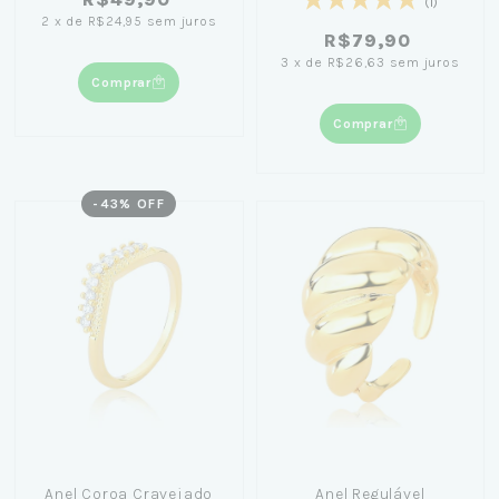
(1)
2
x
de
R$24,95
sem juros
R$79,90
3
x
de
R$26,63
sem juros
Comprar
Comprar
-
43
% OFF
Anel Coroa Cravejado
Anel Regulável