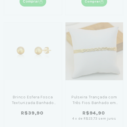
Comprar
Comprar
Brinco Esfera Fosca
Pulseira Trançada com
Texturizada Banhado
Três Fios Banhado em
em Ouro 18k
Ouro 18k
R$39,90
R$94,90
4
x
de
R$23,73
sem juros