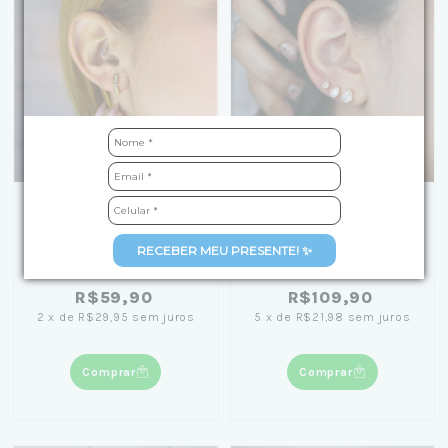
Brinco Argola
Kit Brincos Gotas
RECEBER MEU PRESENTE! ✨
Geométrica Cravejada
Zircônia 5, 7 e 8mm
Zircônia 1,2cm Banhado
Banhados em Ouro 18K
R$59,90
R$109,90
em Ouro 18K
2
x
de
R$29,95
sem juros
5
x
de
R$21,98
sem juros
Comprar
Comprar