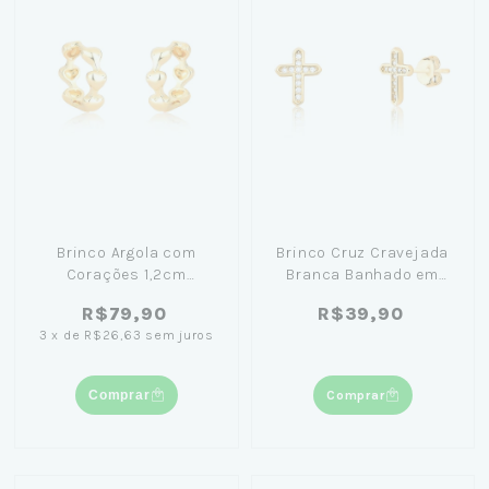
Brinco Argola com
Brinco Cruz Cravejada
Corações 1,2cm
Branca Banhado em
Banhando em Ouro 18K
Ouro 18K
R$79,90
R$39,90
3
x
de
R$26,63
sem juros
Comprar
Comprar