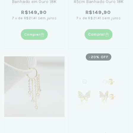
Banhado em Ouro 18K
45cm Banhado Ouro 18K
R$149,90
R$149,90
7
x
de
R$21,41
sem juros
7
x
de
R$21,41
sem juros
Comprar
Comprar
-
20
% OFF