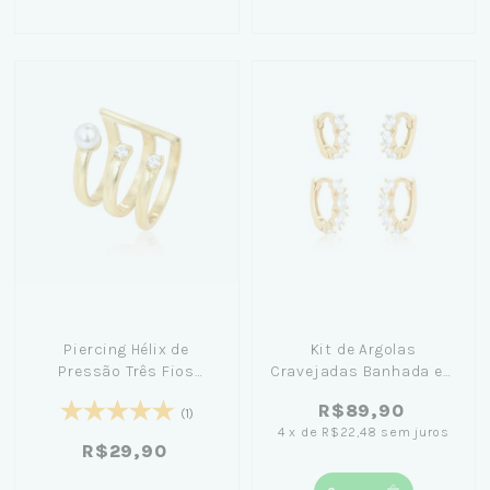
Piercing Hélix de
Kit de Argolas
Pressão Três Fios
Cravejadas Banhada em
Banhado em Ouro 18k
Ouro 18k
R$89,90
(1)
4
x
de
R$22,48
sem juros
R$29,90