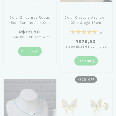
Colar Zircônias Rosas
Colar Cristais Azul com
45cm Banhado em Ouro
Olho Grego 45cm
18K
Banhado em Ouro 18K
R$119,90
(1)
5
x
de
R$23,98
sem juros
R$79,90
3
x
de
R$26,63
sem juros
Comprar
Comprar
-
30
% OFF