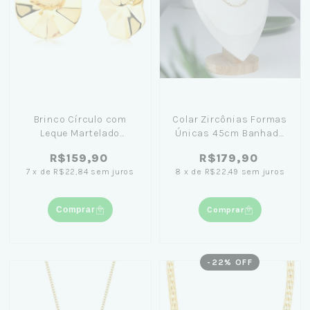
Brinco Círculo com
Colar Zircônias Formas
Leque Martelado
Únicas 45cm Banhado
Banhado a Ouro 18K
em Ouro 18K
R$159,90
R$179,90
7
x
de
R$22,84
sem juros
8
x
de
R$22,49
sem juros
Comprar
Comprar
-
22
% OFF