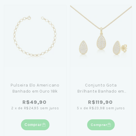
Pulseira Elo Americano
Conjunto Gota
Banhado em Ouro 18k
Brilhante Banhado em
Ouro 18k
R$49,90
R$119,90
2
x
de
R$24,95
sem juros
5
x
de
R$23,98
sem juros
Comprar
Comprar