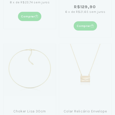
8
x
de
R$23,74
sem juros
R$129,90
6
x
de
R$21,65
sem juros
Comprar
Comprar
Choker Lisa 30cm
Colar Relicário Envelope