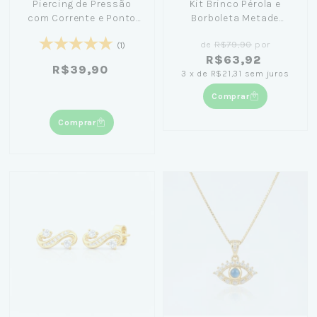
Piercing de Pressão
Kit Brinco Pérola e
com Corrente e Ponto
Borboleta Metade
de Luz Pendurados
Cravejada Banhado em
de
R$79,90
por
Banhado Ouro 18k
Ouro 18K
(1)
R$63,92
R$39,90
3
x
de
R$21,31
sem juros
Comprar
Comprar