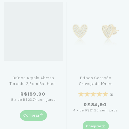
Brinco Argola Aberta
Brinco Coração
Torcido 2,9cm Banhado
Cravejado 10mm
em Ouro 18K - Lívia
Banhado em Ouro 18K
R$189,90
Koeler
(1)
8
x
de
R$23,74
sem juros
R$84,90
4
x
de
R$21,23
sem juros
Comprar
Comprar