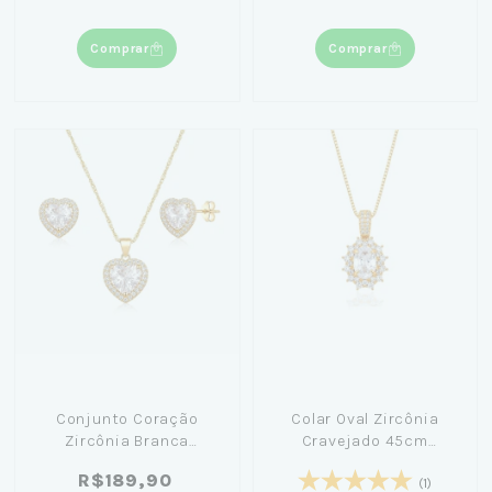
Comprar
Comprar
Conjunto Coração
Colar Oval Zircônia
Zircônia Branca
Cravejado 45cm
Cravejado Banhado
Banhado em Ouro 18K
R$189,90
Ouro 18K
(1)