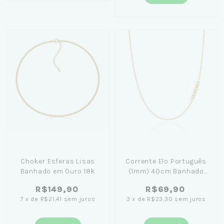
Choker Esferas Lisas
Corrente Elo Português
Banhado em Ouro 18k
(1mm) 40cm Banhado
em Ouro 18K
R$149,90
R$69,90
7
x
de
R$21,41
sem juros
3
x
de
R$23,30
sem juros