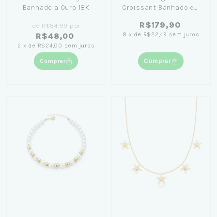
Banhado a Ouro 18K
Croissant Banhado em
Ouro 18K - Lívia Koeler
R$179,90
de
R$84,90
por
8
x
de
R$22,49
sem juros
R$48,00
2
x
de
R$24,00
sem juros
Comprar
Comprar