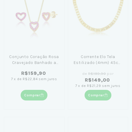
Conjunto Coração Rosa
Corrente Elo Tela
Cravejado Banhado a
Estilizado (4mm) 45cm
Ouro 18K
Banhada em Ouro 18K -
R$159,90
de
R$189,90
por
Lívia Koeler
7
x
de
R$22,84
sem juros
R$149,00
7
x
de
R$21,29
sem juros
Comprar
Comprar