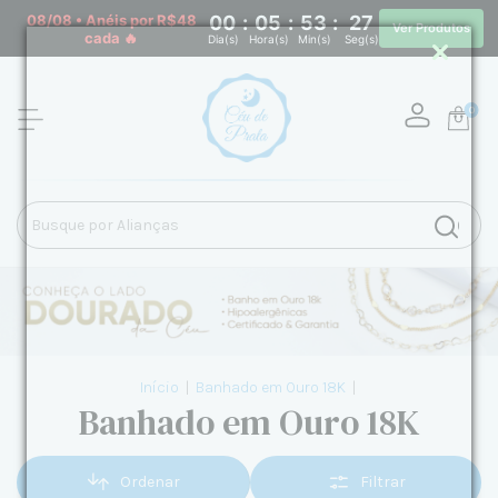
08/08 • Anéis por R$48
00
:
05
:
53
:
25
Ver Produtos
cada 🔥
Dia(s)
Hora(s)
Min(s)
Seg(s)
0
Início
|
Banhado em Ouro 18K
|
Banhado em Ouro 18K
Ordenar
Filtrar