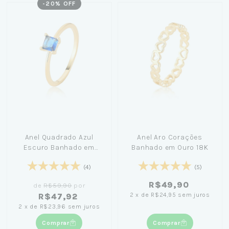
-
20
% OFF
Anel Quadrado Azul
Anel Aro Corações
Escuro Banhado em
Banhado em Ouro 18K
Ouro 18K
(4)
(5)
R$49,90
de
R$59,90
por
2
x
de
R$24,95
sem juros
R$47,92
2
x
de
R$23,96
sem juros
Comprar
Comprar