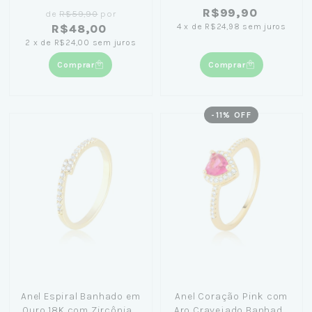
R$99,90
de
R$59,90
por
4
x
de
R$24,98
sem juros
R$48,00
2
x
de
R$24,00
sem juros
Comprar
Comprar
-
11
% OFF
Anel Espiral Banhado em
Anel Coração Pink com
Ouro 18K com Zircônias
Aro Cravejado Banhado