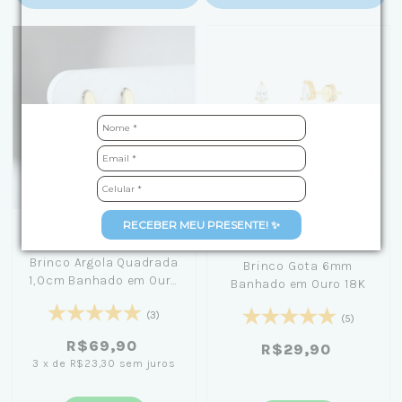
RECEBER MEU PRESENTE! ✨
+1
Brinco Argola Quadrada
Brinco Gota 6mm
1,0cm Banhado em Ouro
Banhado em Ouro 18K
18K
(3)
(5)
R$69,90
R$29,90
3
x
de
R$23,30
sem juros