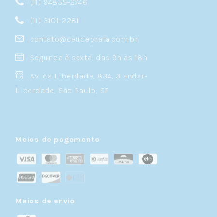
(11) 94855-2746
aparência luxuosa e vida útil
significativamente maior.
(11) 3101-2281
Do ponto de vista da ciência dos materiais, o
contato@ceudeprata.com.br
processo de galvanoplastia utilizado em
semijoias de qualidade envolve controle de
Segunda à sexta, das 9h às 18h
corrente elétrica, temperatura e composição
da solução de banho para garantir
Av. da Liberdade, 834, 3 andar-
uniformidade e aderência da camada de ouro à
Liberdade, São Paulo, SP
base metálica.
Semijoias e Prata 925:
Complementares, Não Concorrentes
Meios de pagamento
Na Céu de Prata, nossa essência é — e sempre
será — a prata 925 legítima. Nossas coleções
de
colares
,
brincos
,
anéis
e
pulseiras
em prata
de lei são o coração da marca. As semijoias
entram como um complemento para ampliar
Meios de envio
suas possibilidades de estilo.