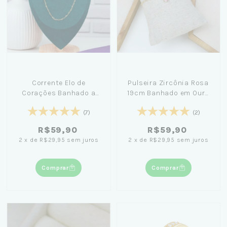
Corrente Elo de
Pulseira Zircônia Rosa
Corações Banhado a
19cm Banhado em Ouro
Ouro 18K (4mm) 40cm
18K
(7)
(2)
R$59,90
R$59,90
2
x
de
R$29,95
sem juros
2
x
de
R$29,95
sem juros
Comprar
Comprar