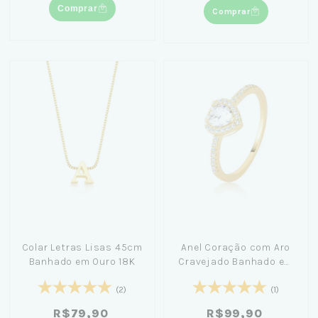
Comprar
Comprar
Colar Letras Lisas 45cm
Anel Coração com Aro
Banhado em Ouro 18K
Cravejado Banhado em
Ouro 18K
(2)
(1)
R$79,90
R$99,90