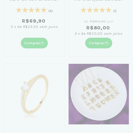
Brilhantes
em Ouro 18K
(4)
(1)
R$69,90
de
R$89,90
por
3
x
de
R$23,30
sem juros
R$80,00
4
x
de
R$20,00
sem juros
Comprar
Comprar