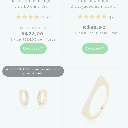
Kit de Brincos Argola
Brincos Corações
Lisa 1,0 cm e 1,3cm
Cravejados Banhado em
Banhado em Ouro 18K-
Ouro 18K
Lívia Koeler
(1)
(2)
R$89,90
de
R$119,90
por
4
x
de
R$22,48
sem juros
R$72,00
3
x
de
R$24,00
sem juros
Comprar
Comprar
Até 30% OFF comprando em
quantidade