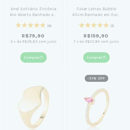
Anel Solitário Zircônia
Colar Letras Bubble
Aro Aberto Banhado em
45cm Banhado em Ouro
Ouro 18K
18K
(4)
(1)
R$79,90
R$159,90
3
x
de
R$26,63
sem juros
7
x
de
R$22,84
sem juros
Comprar
Comprar
-
31
% OFF