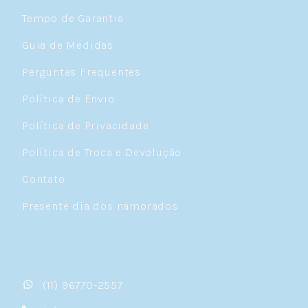
superior.
Tempo de Garantia
Guia de Medidas
Entendendo as Semijoias: O Que São e
Como Funcionam
Perguntas Frequentes
Política de Envio
Semijoias são joias que combinam uma base
metálica resistente com uma camada de metal
Política de Privacidade
nobre na superfície — no caso, ouro 18k. Esse
processo, chamado galvanoplastia, deposita
Política de Troca e Devolução
uma fina camada de ouro sobre a joia através
de um banho eletroquímico, criando um
Contato
acabamento dourado uniforme e brilhante.
Presente dia dos namorados
É importante diferenciar semijoias de
bijuterias: enquanto bijuterias utilizam
materiais mais simples e banhos muito finos
que se deterioram rapidamente, as semijoias
de qualidade — como as da Céu de Prata —
passam por processos controlados que
(11) 96770-2557
garantem maior aderência e espessura do
banho de ouro. O resultado é uma joia com