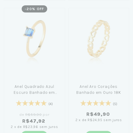
-
20
% OFF
Anel Quadrado Azul
Anel Aro Corações
Escuro Banhado em
Banhado em Ouro 18K
Ouro 18K
(4)
(5)
R$49,90
de
R$59,90
por
2
x
de
R$24,95
sem juros
R$47,92
2
x
de
R$23,96
sem juros