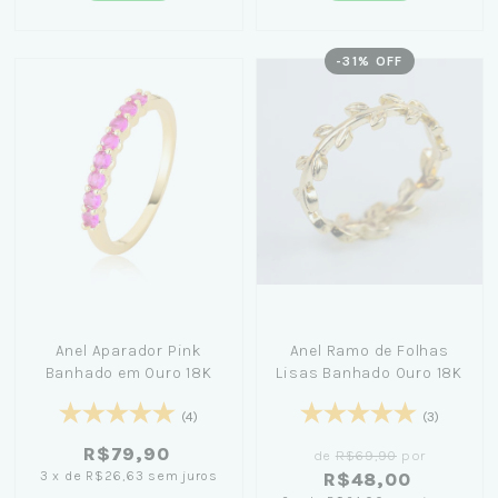
-
31
% OFF
Anel Aparador Pink
Anel Ramo de Folhas
Banhado em Ouro 18K
Lisas Banhado Ouro 18K
(4)
(3)
R$79,90
de
R$69,90
por
3
x
de
R$26,63
sem juros
R$48,00