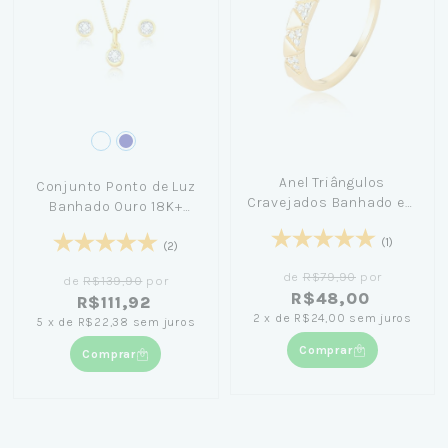
Anel Triângulos
Conjunto Ponto de Luz
Cravejados Banhado em
Banhado Ouro 18K+
Ouro 18K
Caixa Laço Azul
(1)
(2)
de
R$79,90
por
de
R$139,90
por
R$48,00
R$111,92
2
x
de
R$24,00
sem juros
5
x
de
R$22,38
sem juros
Comprar
Comprar