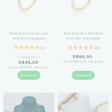
Anel Gota Azul Escuro
Anel Solitário Zircônia
com Aro Cravejado
3mm Aro Cravejado
Banhado em Ouro 18K
Banhado em Ouro 18K
(7)
(3)
R$69,90
de
R$69,90
por
3
x
de
R$23,30
sem juros
R$48,00
2
x
de
R$24,00
sem juros
Comprar
Comprar