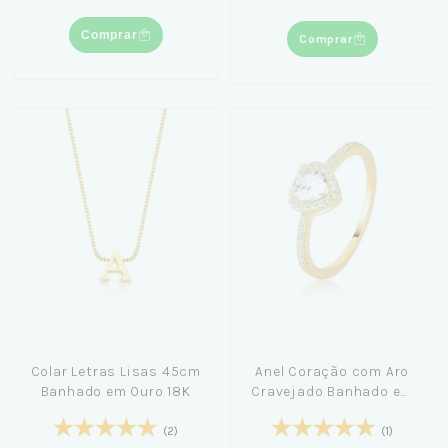
Comprar
Comprar
Colar Letras Lisas 45cm
Anel Coração com Aro
Banhado em Ouro 18K
Cravejado Banhado em
Ouro 18K
(2)
(1)