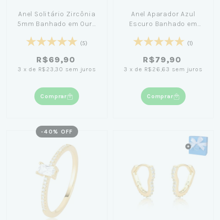
Anel Solitário Zircônia
Anel Aparador Azul
5mm Banhado em Ouro
Escuro Banhado em
18K
Ouro 18K
(5)
(1)
R$69,90
R$79,90
3
x
de
R$23,30
sem juros
3
x
de
R$26,63
sem juros
Comprar
Comprar
-
40
% OFF