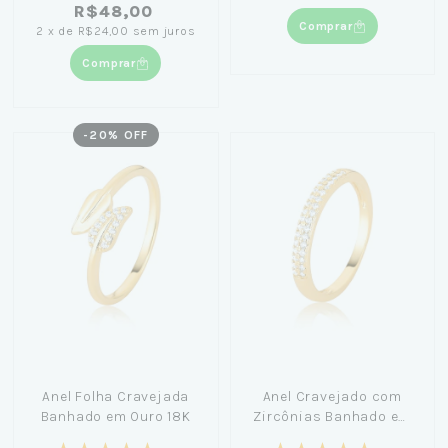
R$48,00
Comprar
2
x
de
R$24,00
sem juros
Comprar
-
20
% OFF
Anel Folha Cravejada
Anel Cravejado com
Banhado em Ouro 18K
Zircônias Banhado em
Ouro 18K