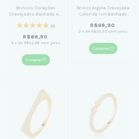
Brincos Corações
Brinco Argola Cravejada
Cravejados Banhado em
Colorida 1cm Banhado
Ouro 18K
em Ouro 18K
R$69,90
(2)
3
x
de
R$23,30
sem juros
R$89,90
4
x
de
R$22,48
sem juros
Comprar
Comprar