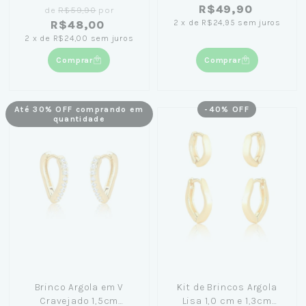
R$49,90
de
R$59,90
por
2
x
de
R$24,95
sem juros
R$48,00
2
x
de
R$24,00
sem juros
Comprar
Comprar
Até 30% OFF comprando em
-
40
% OFF
quantidade
Brinco Argola em V
Kit de Brincos Argola
Cravejado 1,5cm
Lisa 1,0 cm e 1,3cm