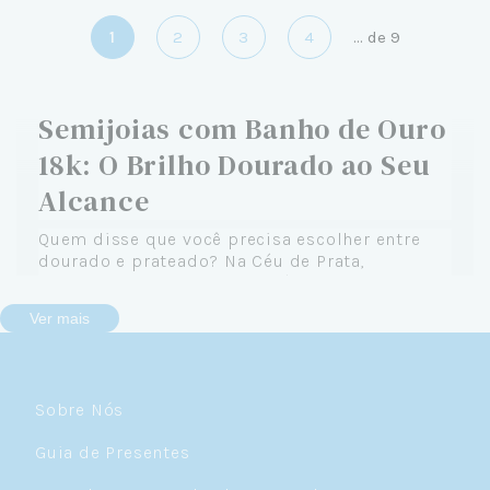
1
2
3
4
...
de
9
Semijoias com Banho de Ouro
18k: O Brilho Dourado ao Seu
Alcance
Quem disse que você precisa escolher entre
dourado e prateado? Na Céu de Prata,
acreditamos que variedade é a essência do
estilo — e é por isso que, além da nossa
Ver mais
consagrada coleção em prata 925 legítima,
oferecemos semijoias com banho de ouro 18k
para os dias em que o seu look pede aquele
brilho dourado.
Sobre Nós
Nossas semijoias são produzidas com o
Guia de Presentes
mesmo cuidado e atenção à qualidade que
aplicamos em todas as nossas joias: banho de