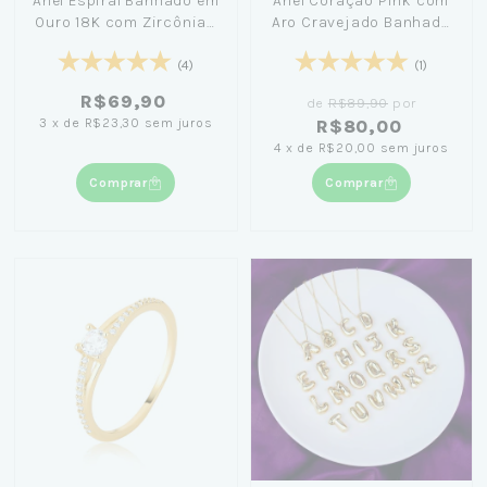
Anel Espiral Banhado em
Anel Coração Pink com
Ouro 18K com Zircônias
Aro Cravejado Banhado
Brilhantes
em Ouro 18K
(4)
(1)
R$69,90
de
R$89,90
por
3
x
de
R$23,30
sem juros
R$80,00
4
x
de
R$20,00
sem juros
Comprar
Comprar