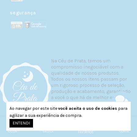
Quando você busca durabilidade máxima —
segurança
a prata pode ser restaurada
indefinidamente
Quando tem sensibilidade a metais — prata
925 é hipoalergênica em toda sua estrutura
Quando quer uma joia para a vida toda —
prata 925 mantém valor e integridade por
décadas
Na Céu de Prata, temos um
Quando prefere o visual prateado clássico
compromisso inegociável com a
qualidade de nossos produtos.
Quando escolher semijoias:
Todos os nossos itens passam por
um rigoroso processo de seleção,
Quando seu look pede o brilho dourado
produção e acabamento, garantindo
Para variar seu repertório de joias com
a você o que há de melhor em
peças em cores diferentes
termos de joias de prata no
Para experimentar tendências sem alto
Ao navegar por este site
você aceita o uso de cookies
para
mercado.
investimento
agilizar a sua experiência de compra.
CNPJ
26.247.418/0001-91
0
Quando quer combinar com roupas e outros
ENTENDI
elementos em tom de ouro
TODOS
SACOLA
CONTA
FAVORITOS