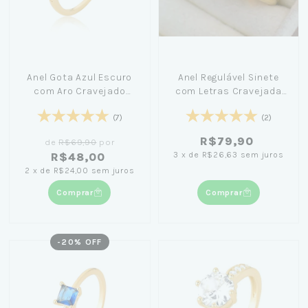
Anel Gota Azul Escuro
Anel Regulável Sinete
com Aro Cravejado
com Letras Cravejada
Banhado em Ouro 18K
Banhado Ouro 18K
(7)
(2)
R$79,90
de
R$69,90
por
3
x
de
R$26,63
sem juros
R$48,00
2
x
de
R$24,00
sem juros
Comprar
Comprar
-
20
% OFF