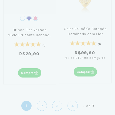
Colar Relicário Coração
Brinco Flor Vazada
Detalhado com Flor
Miolo Brilhante Banhado
45cm Banhado em Ouro
em Ouro 18k
18K
(1)
(1)
R$99,90
R$29,90
4
x
de
R$24,98
sem juros
Comprar
Comprar
1
2
3
4
...
de
9