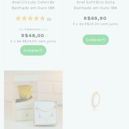
Anel Círculo Colorido
Anel Solitário Gota
Banhado em Ouro 18K
Banhado em Ouro 18K
R$69,90
(2)
3
x
de
R$23,30
sem juros
de
R$69,90
por
R$48,00
Comprar
2
x
de
R$24,00
sem juros
Comprar