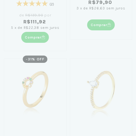
R$79,90
(2)
3
x
de
R$26,63
sem juros
de
R$139,90
por
R$111,92
Comprar
5
x
de
R$22,38
sem juros
Comprar
-
31
% OFF