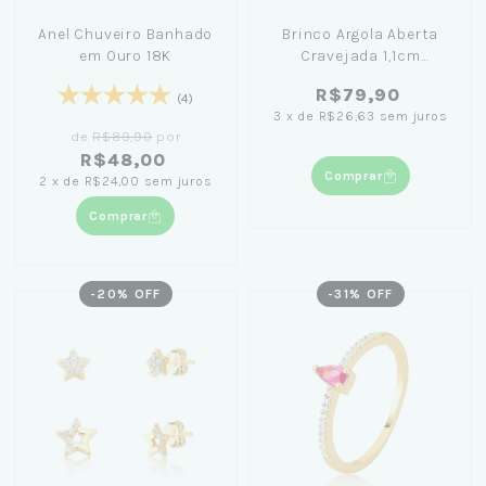
Anel Chuveiro Banhado
Brinco Argola Aberta
em Ouro 18K
Cravejada 1,1cm
Banhado em Ouro 18K
R$79,90
(4)
3
x
de
R$26,63
sem juros
de
R$89,90
por
R$48,00
Comprar
2
x
de
R$24,00
sem juros
Comprar
-
20
% OFF
-
31
% OFF