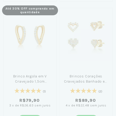
Até 30% OFF comprando em
quantidade
Brinco Argola em V
Brincos Corações
Cravejado 1,5cm
Cravejados Banhado em
Banhado em Ouro 18K
Ouro 18K
(1)
(2)
R$79,90
R$89,90
3
x
de
R$26,63
sem juros
4
x
de
R$22,48
sem juros