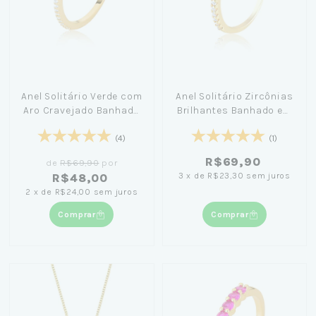
Anel Solitário Verde com
Anel Solitário Zircônias
Aro Cravejado Banhado
Brilhantes Banhado em
em Ouro 18K
Ouro 18K
(4)
(1)
R$69,90
de
R$69,90
por
3
x
de
R$23,30
sem juros
R$48,00
2
x
de
R$24,00
sem juros
Comprar
Comprar