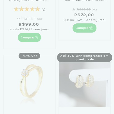
Ouro 18K
Ouro 18K - Lívia Koeler
de
R$99,90
por
(2)
R$72,00
de
R$119,90
por
3
x
de
R$24,00
sem juros
R$99,00
Comprar
4
x
de
R$24,75
sem juros
Comprar
-
47
% OFF
Até 30% OFF comprando em
quantidade