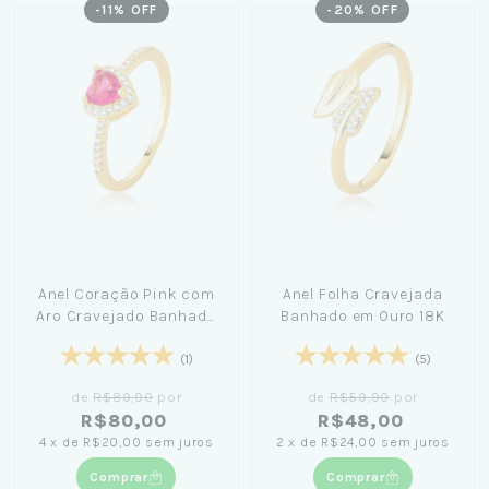
-
11
% OFF
-
20
% OFF
Anel Coração Pink com
Anel Folha Cravejada
Aro Cravejado Banhado
Banhado em Ouro 18K
em Ouro 18K
(1)
(5)
de
R$89,90
por
de
R$59,90
por
R$80,00
R$48,00
4
x
de
R$20,00
sem juros
2
x
de
R$24,00
sem juros
Comprar
Comprar