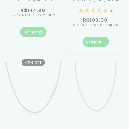
Torcido Alongado (1mm)
Bismarck (1mm) 40cm
40 ao 70cm
R$144,90
(1)
7
x
de
R$20,70
sem juros
R$109,90
5
x
de
R$21,98
sem juros
Comprar
Comprar
-
15
% OFF