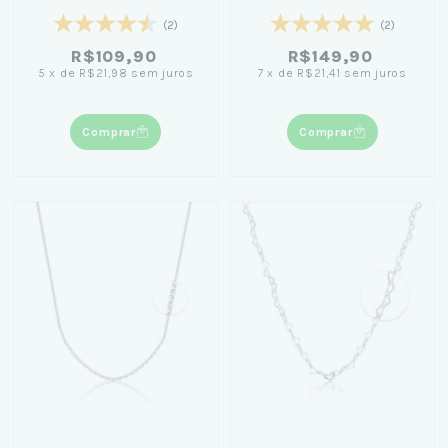
Diamantada 50cm
45cm
(2)
(2)
R$109,90
R$149,90
5
x
de
R$21,98
sem juros
7
x
de
R$21,41
sem juros
Comprar
Comprar