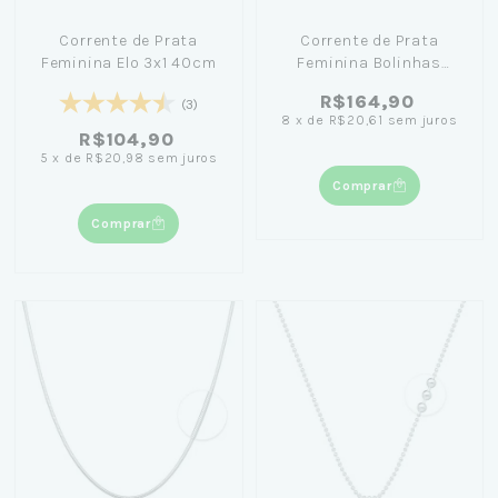
Corrente de Prata
Corrente de Prata
Feminina Elo 3x1 40cm
Feminina Bolinhas
Diamantada 45cm
R$164,90
(3)
8
x
de
R$20,61
sem juros
R$104,90
5
x
de
R$20,98
sem juros
Comprar
Comprar