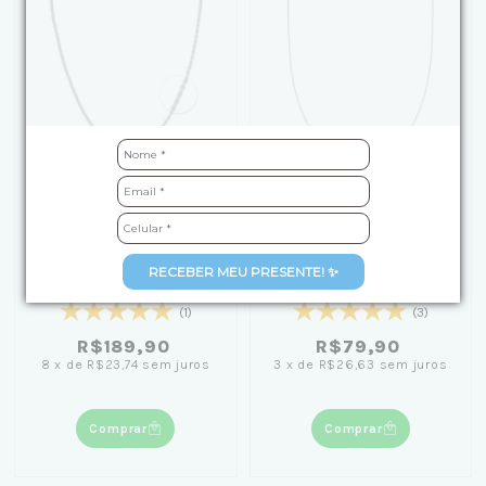
Corrente de Prata
Corrente de Prata
Cordão Baiano(1mm)
Cartier (1mm) 45cm
RECEBER MEU PRESENTE! ✨
50cm
(1)
(3)
R$189,90
R$79,90
8
x
de
R$23,74
sem juros
3
x
de
R$26,63
sem juros
Comprar
Comprar