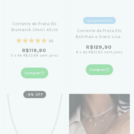
Lançamento
Corrente de Prata Elo
Bismarck (1mm) 45cm
Corrente de Prata Elo
Bolinhas e Ovais Lisas
(5)
(1mm) 45cm
R$129,90
R$119,90
6
x
de
R$21,65
sem juros
5
x
de
R$23,98
sem juros
Comprar
Comprar
-
6
% OFF