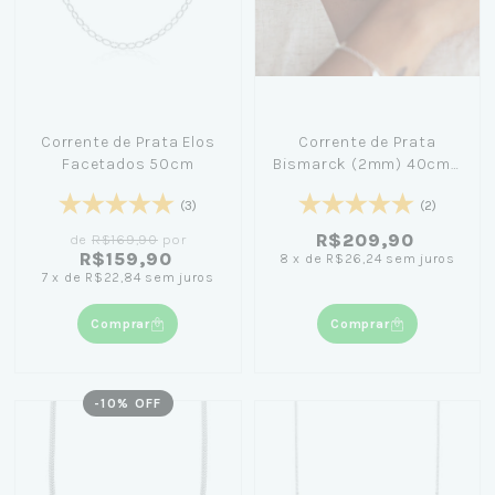
Corrente de Prata Elos
Corrente de Prata
Facetados 50cm
Bismarck (2mm) 40cm -
Nicole Prazeres
(3)
(2)
R$209,90
de
R$169,90
por
R$159,90
8
x
de
R$26,24
sem juros
7
x
de
R$22,84
sem juros
Comprar
Comprar
-
10
% OFF