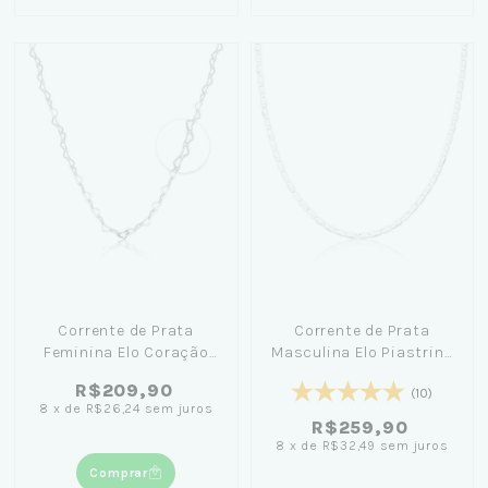
Corrente de Prata
Corrente de Prata
Feminina Elo Coração
Masculina Elo Piastrine
100cm
(2mm) 70cm
R$209,90
(10)
8
x
de
R$26,24
sem juros
R$259,90
8
x
de
R$32,49
sem juros
Comprar