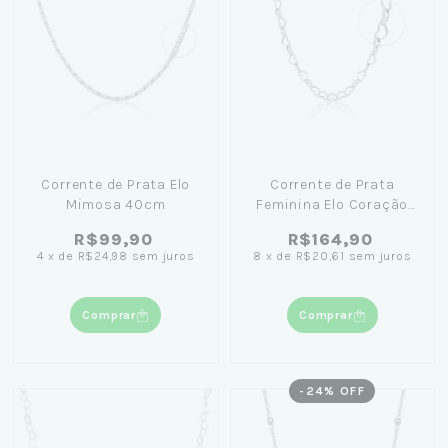
Corrente de Prata Elo
Corrente de Prata
Mimosa 40cm
Feminina Elo Coração
45cm
R$99,90
R$164,90
4
x
de
R$24,98
sem juros
8
x
de
R$20,61
sem juros
Comprar
Comprar
-
24
% OFF