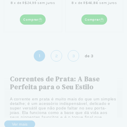
8
x
de
R$24,99
sem juros
8
x
de
R$46,86
sem juros
Comprar
Comprar
1
2
3
de
3
Correntes de Prata: A Base
Perfeita para o Seu Estilo
A corrente em prata é muito mais do que um simples
detalhe; é um acessório indispensável, delicado e
super versátil que não pode faltar no seu porta-
joias. Ela funciona como a base que dá vida aos
seus pingentes favoritos e é o toque final que
complementa qualquer visual, dos mais produzidos
Ver mais
aos casuais.