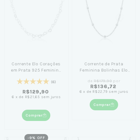
Corrente Elo Corações
Corrente de Prata
em Prata 925 Feminina
Feminina Bolinhas Elo
40cm ou 45cm
3x1 45cm
de
R$179,90
por
(6)
R$136,72
R$129,90
6
x
de
R$22,79
sem juros
6
x
de
R$21,65
sem juros
Comprar
Comprar
-
9
% OFF