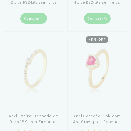
2
x
de
R$24,95
sem juros
4
x
de
R$24,98
sem juros
Comprar
Comprar
-
11
% OFF
Anel Espiral Banhado em
Anel Coração Pink com
Ouro 18K com Zircônias
Aro Cravejado Banhado
Brilhantes
em Ouro 18K