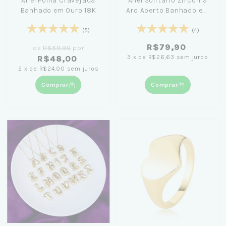
Anel Folha Cravejada
Anel Solitário Zircônia
Banhado em Ouro 18K
Aro Aberto Banhado em
Ouro 18K
(5)
(4)
R$79,90
de
R$59,90
por
3
x
de
R$26,63
sem juros
R$48,00
2
x
de
R$24,00
sem juros
Comprar
Comprar