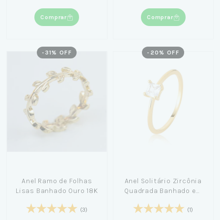
Comprar
Comprar
-
31
% OFF
-
20
% OFF
Anel Ramo de Folhas
Anel Solitário Zircônia
Lisas Banhado Ouro 18K
Quadrada Banhado em
Ouro 18K
(3)
(1)