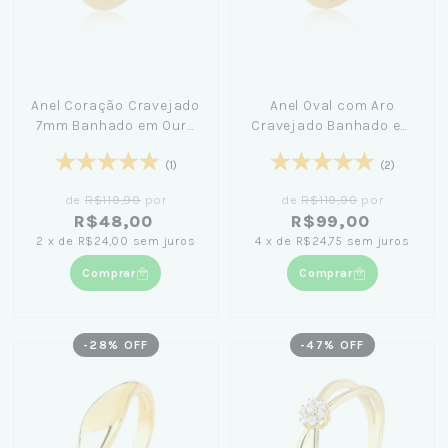
Anel Coração Cravejado
Anel Oval com Aro
7mm Banhado em Ouro
Cravejado Banhado em
18K
Ouro 18K
(1)
(2)
de
R$119,90
por
de
R$119,90
por
R$48,00
R$99,00
2
x
de
R$24,00
sem juros
4
x
de
R$24,75
sem juros
Comprar
Comprar
-
28
% OFF
-
47
% OFF