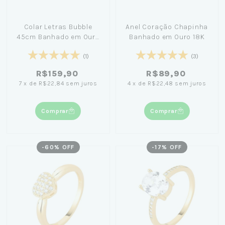
Colar Letras Bubble
Anel Coração Chapinha
45cm Banhado em Ouro
Banhado em Ouro 18K
18K
(1)
(3)
R$159,90
R$89,90
7
x
de
R$22,84
sem juros
4
x
de
R$22,48
sem juros
Comprar
Comprar
-
60
% OFF
-
17
% OFF