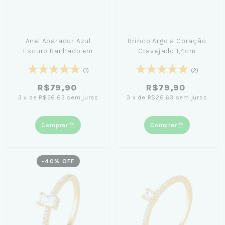
Anel Aparador Azul
Brinco Argola Coração
Escuro Banhado em
Cravejado 1,4cm
Ouro 18K
Banhado em Ouro 18K+
Caixa Laço Azul
(1)
(2)
R$79,90
R$79,90
3
x
de
R$26,63
sem juros
3
x
de
R$26,63
sem juros
Comprar
Comprar
-
40
% OFF