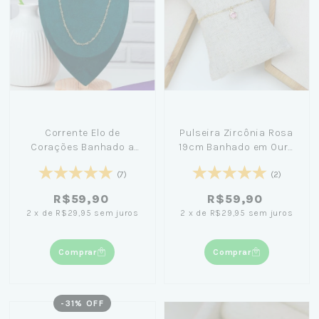
Corrente Elo de
Pulseira Zircônia Rosa
Corações Banhado a
19cm Banhado em Ouro
Ouro 18K (4mm) 40cm
18K
(7)
(2)
R$59,90
R$59,90
2
x
de
R$29,95
sem juros
2
x
de
R$29,95
sem juros
Comprar
Comprar
-
31
% OFF