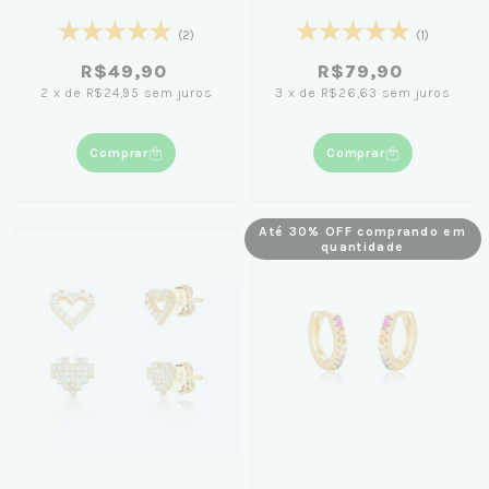
Banhado em Ouro 18K
(2)
(1)
R$49,90
R$79,90
2
x
de
R$24,95
sem juros
3
x
de
R$26,63
sem juros
Comprar
Comprar
Até 30% OFF comprando em
quantidade