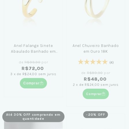
Anel Falange Sinete
Anel Chuveiro Banhado
Abaulado Banhado em
em Ouro 18K
Ouro 18K - Lívia Koeler
de
R$99,90
por
(4)
R$72,00
de
R$89,90
por
3
x
de
R$24,00
sem juros
R$48,00
Comprar
2
x
de
R$24,00
sem juros
Comprar
Até 30% OFF comprando em
-
20
% OFF
quantidade