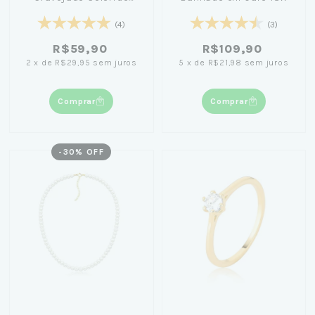
Banhado em Ouro 18K
(4)
(3)
R$59,90
R$109,90
2
x
de
R$29,95
sem juros
5
x
de
R$21,98
sem juros
Comprar
Comprar
-
30
% OFF