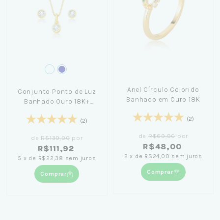
Anel Círculo Colorido
Conjunto Ponto de Luz
Banhado em Ouro 18K
Banhado Ouro 18K+
Caixa Laço Azul
(2)
(2)
de
R$69,90
por
de
R$139,90
por
R$48,00
R$111,92
2
x
de
R$24,00
sem juros
5
x
de
R$22,38
sem juros
Comprar
Comprar