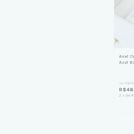
Anel C
Azul B
de
R$7
R$48
2
x
de
R