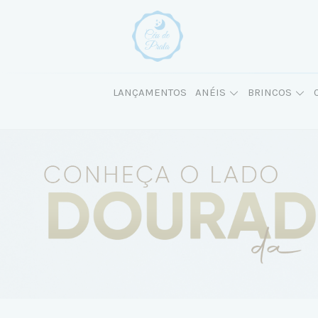
LANÇAMENTOS
ANÉIS
BRINCOS