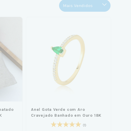
hatado
Anel Gota Verde com Aro
K
Cravejado Banhado em Ouro 18K
(1)