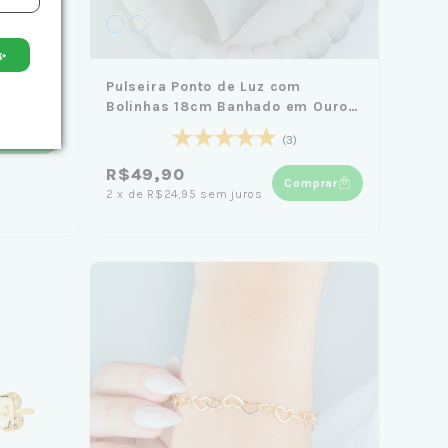
✨
ente
Pulseira Ponto de Luz com
uro 18K
Bolinhas 18cm Banhado em Ouro
18K
mprar
(3)
R$49,90
Comprar
2
x
de
R$24,95
sem juros