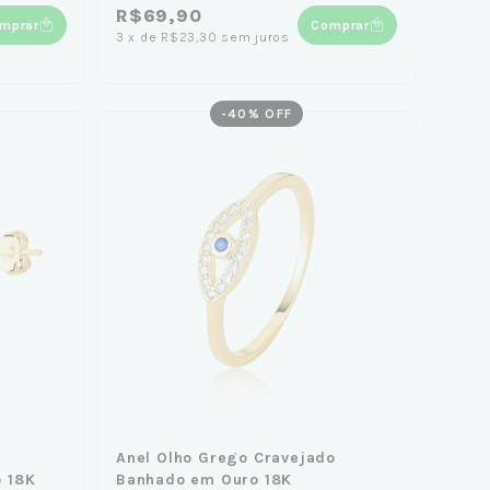
R$69,90
mprar
Comprar
3
x
de
R$23,30
sem juros
-
40
% OFF
Anel Olho Grego Cravejado
 18K
Banhado em Ouro 18K