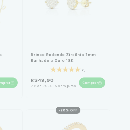
s
Brinco Redondo Zircônia 7mm
Banhado a Ouro 18K
(1)
R$49,90
mprar
Comprar
2
x
de
R$24,95
sem juros
-
20
% OFF