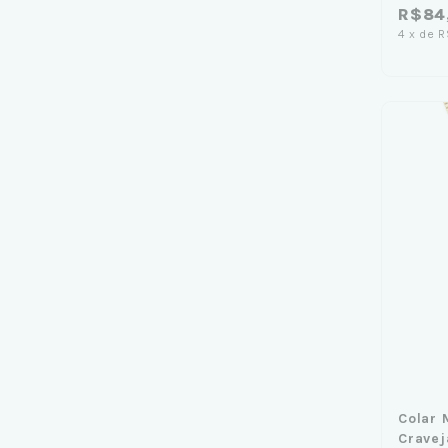
R$84
4
x
de
R
Colar 
Cravej