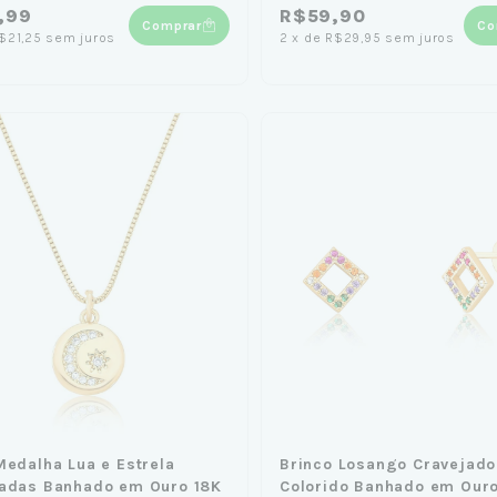
,99
R$59,90
Comprar
Co
$21,25
sem juros
2
x
de
R$29,95
sem juros
Medalha Lua e Estrela
Brinco Losango Cravejado
adas Banhado em Ouro 18K
Colorido Banhado em Ouro