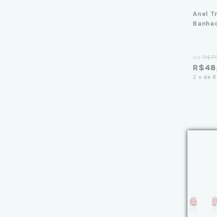
Anel T
Banha
de
R$7
R$48
2
x
de
R