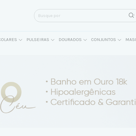
COLARES
PULSEIRAS
DOURADOS
CONJUNTOS
MAS