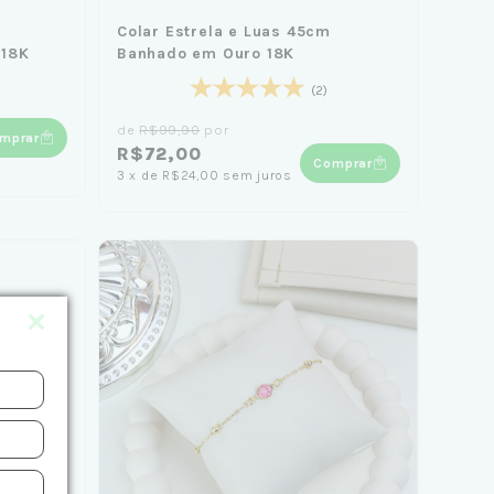
Colar Estrela e Luas 45cm
 18K
Banhado em Ouro 18K
(2)
de
R$99,90
por
mprar
R$72,00
Comprar
3
x
de
R$24,00
sem juros