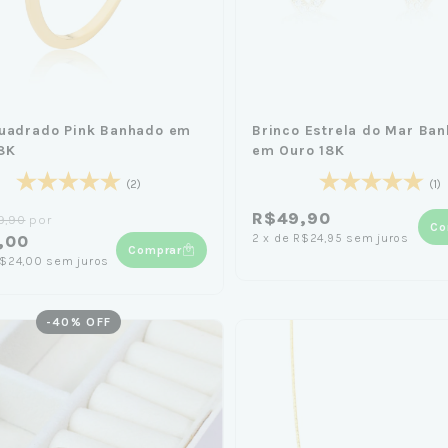
uadrado Pink Banhado em
Brinco Estrela do Mar Ba
8K
em Ouro 18K
(2)
(1)
R$49,90
9,90
por
Co
2
x
de
R$24,95
sem juros
,00
Comprar
$24,00
sem juros
-
40
% OFF