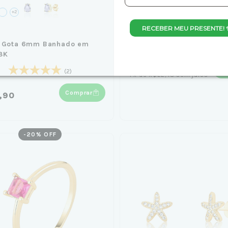
+2
RECEBER MEU PRESENTE! 
o Gota 6mm Banhado em
Brinco Argola Estrela Cad
8K
com Zircônia Banhado a O
R$89,90
Co
(2)
4
x
de
R$22,48
sem juros
Comprar
,90
-
20
% OFF