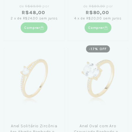
de
R$69,90
por
de
R$89,90
por
R$48,00
R$80,00
2
x
de
R$24,00
sem juros
4
x
de
R$20,00
sem juros
Comprar
Comprar
-
17
% OFF
Anel Solitário Zircônia
Anel Oval com Aro
Aro Aberto Banhado em
Cravejado Banhado em