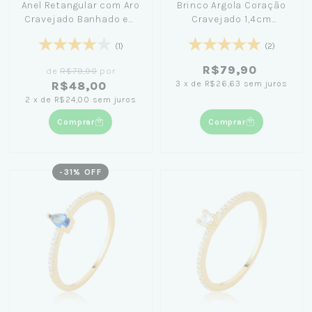
Anel Retangular com Aro
Brinco Argola Coração
Cravejado Banhado em
Cravejado 1,4cm
Ouro 18K
Banhado em Ouro 18K+
Caixa Laço Azul
(1)
(2)
R$79,90
de
R$79,90
por
3
x
de
R$26,63
sem juros
R$48,00
2
x
de
R$24,00
sem juros
Comprar
Comprar
-
31
% OFF