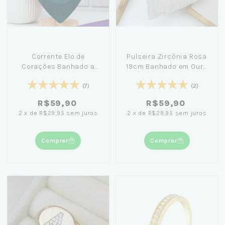
Corrente Elo de
Pulseira Zircônia Rosa
Corações Banhado a
19cm Banhado em Ouro
Ouro 18K (4mm) 40cm
18K
(7)
(2)
R$59,90
R$59,90
2
x
de
R$29,95
sem juros
2
x
de
R$29,95
sem juros
Comprar
Comprar