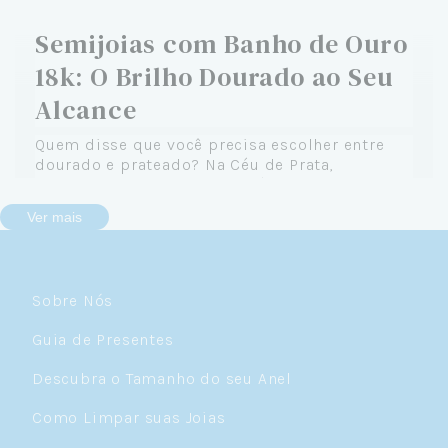
Semijoias com Banho de Ouro
18k: O Brilho Dourado ao Seu
Alcance
Quem disse que você precisa escolher entre
dourado e prateado? Na Céu de Prata,
acreditamos que variedade é a essência do
estilo — e é por isso que, além da nossa
Ver mais
consagrada coleção em prata 925 legítima,
oferecemos semijoias com banho de ouro 18k
para os dias em que o seu look pede aquele
brilho dourado.
Sobre Nós
Nossas semijoias são produzidas com o
Guia de Presentes
mesmo cuidado e atenção à qualidade que
aplicamos em todas as nossas joias: banho de
Descubra o Tamanho do seu Anel
ouro 18k com espessura controlada sobre base
metálica de qualidade, resultando em joias
Como Limpar suas Joias
com acabamento sofisticado e durabilidade
superior.