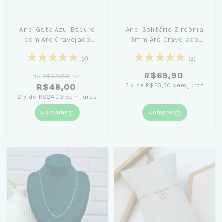
Anel Gota Azul Escuro
Anel Solitário Zircônia
com Aro Cravejado
3mm Aro Cravejado
Banhado em Ouro 18K
Banhado em Ouro 18K
(7)
(3)
R$69,90
de
R$69,90
por
3
x
de
R$23,30
sem juros
R$48,00
2
x
de
R$24,00
sem juros
Comprar
Comprar