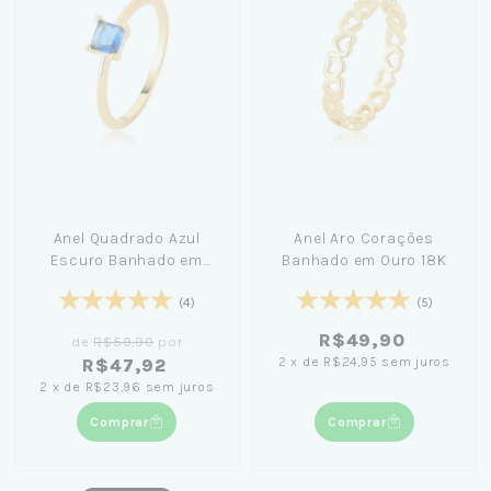
Anel Quadrado Azul
Anel Aro Corações
Escuro Banhado em
Banhado em Ouro 18K
Ouro 18K
(4)
(5)
R$49,90
de
R$59,90
por
2
x
de
R$24,95
sem juros
R$47,92
2
x
de
R$23,96
sem juros
Comprar
Comprar