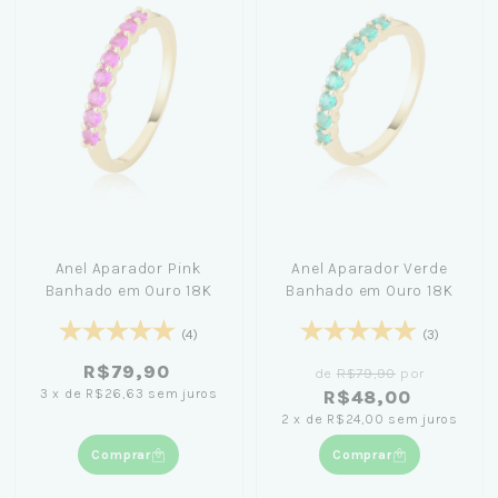
Anel Aparador Pink
Anel Aparador Verde
Banhado em Ouro 18K
Banhado em Ouro 18K
(4)
(3)
R$79,90
de
R$79,90
por
3
x
de
R$26,63
sem juros
R$48,00
2
x
de
R$24,00
sem juros
Comprar
Comprar