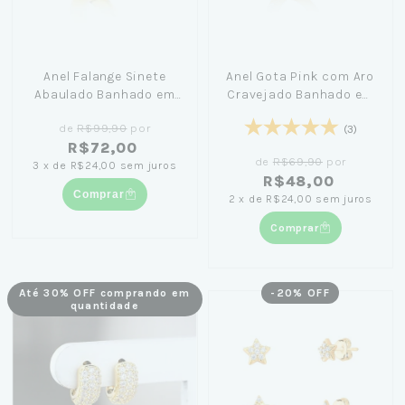
Anel Falange Sinete
Anel Gota Pink com Aro
Abaulado Banhado em
Cravejado Banhado em
Ouro 18K - Lívia Koeler
Ouro 18K
de
R$99,90
por
(3)
R$72,00
de
R$69,90
por
3
x
de
R$24,00
sem juros
R$48,00
Comprar
2
x
de
R$24,00
sem juros
Comprar
Até 30% OFF comprando em
-
20
% OFF
quantidade