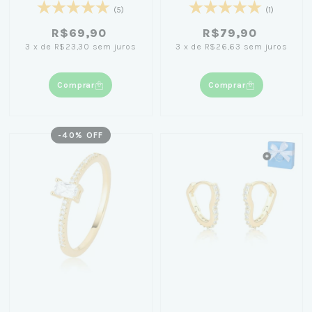
(5)
(1)
R$69,90
R$79,90
3
x
de
R$23,30
sem juros
3
x
de
R$26,63
sem juros
Comprar
Comprar
-
40
% OFF