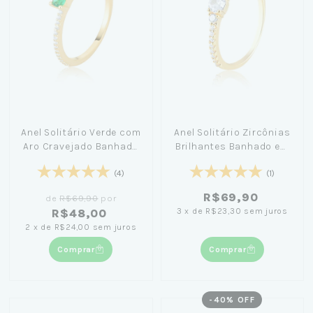
Anel Solitário Verde com
Anel Solitário Zircônias
Aro Cravejado Banhado
Brilhantes Banhado em
em Ouro 18K
Ouro 18K
(4)
(1)
R$69,90
de
R$69,90
por
3
x
de
R$23,30
sem juros
R$48,00
2
x
de
R$24,00
sem juros
Comprar
Comprar
-
40
% OFF