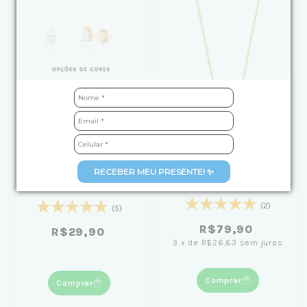
+1
Colar Letras Lisas 45cm
Brinco Gota 6mm
RECEBER MEU PRESENTE! ✨
Banhado em Ouro 18K
Banhado em Ouro 18K
(2)
(5)
R$79,90
R$29,90
3
x
de
R$26,63
sem juros
Comprar
Comprar