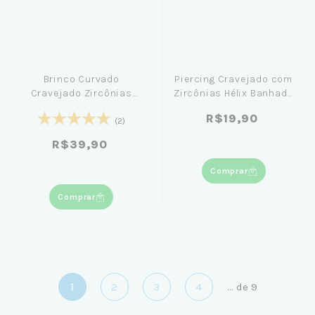
Brinco Curvado
Piercing Cravejado com
Cravejado Zircônias
Zircônias Hélix Banhado
Brancas Banhado em
em Ouro 18K
R$19,90
Ouro 18K
(2)
R$39,90
Comprar
Comprar
1
2
3
4
...
de
9