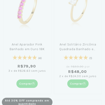
Anel Aparador Pink
Anel Solitário Zircônia
Banhado em Ouro 18K
Quadrada Banhado em
Ouro 18K
(4)
(1)
R$79,90
de
R$59,90
por
3
x
de
R$26,63
sem juros
R$48,00
2
x
de
R$24,00
sem juros
Comprar
Comprar
Até 30% OFF comprando em
quantidade