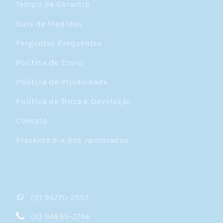
Tempo de Garantia
Guia de Medidas
Entendendo as Semijoias: O Que São e
Como Funcionam
Perguntas Frequentes
Política de Envio
Semijoias são joias que combinam uma base
metálica resistente com uma camada de metal
Política de Privacidade
nobre na superfície — no caso, ouro 18k. Esse
processo, chamado galvanoplastia, deposita
Política de Troca e Devolução
uma fina camada de ouro sobre a joia através
de um banho eletroquímico, criando um
Contato
acabamento dourado uniforme e brilhante.
Presente dia dos namorados
É importante diferenciar semijoias de
bijuterias: enquanto bijuterias utilizam
materiais mais simples e banhos muito finos
que se deterioram rapidamente, as semijoias
de qualidade — como as da Céu de Prata —
passam por processos controlados que
(11) 96770-2557
garantem maior aderência e espessura do
banho de ouro. O resultado é uma joia com
(11) 94855-2746
aparência luxuosa e vida útil