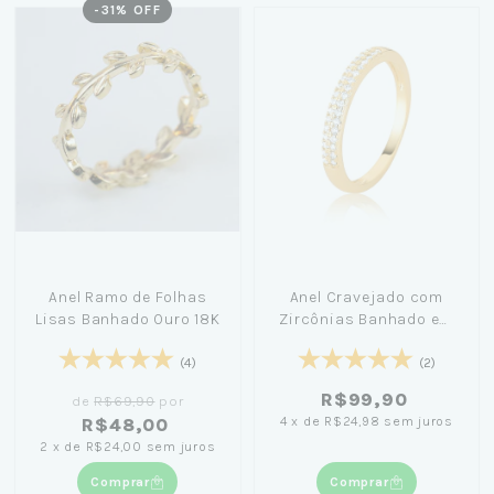
-
31
% OFF
Anel Ramo de Folhas
Anel Cravejado com
Lisas Banhado Ouro 18K
Zircônias Banhado em
Ouro 18K
(4)
(2)
R$99,90
de
R$69,90
por
4
x
de
R$24,98
sem juros
R$48,00
2
x
de
R$24,00
sem juros
Comprar
Comprar