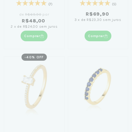
(7)
(5)
R$69,90
de
R$69,90
por
3
x
de
R$23,30
sem juros
R$48,00
2
x
de
R$24,00
sem juros
Comprar
Comprar
-
40
% OFF