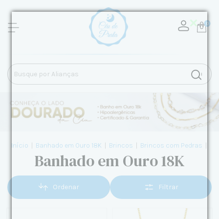
0
Início
|
Banhado em Ouro 18K
|
Brincos
|
Brincos com Pedras
|
Banhado em Ouro 18K
Ordenar
Filtrar