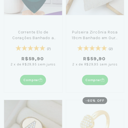
Corrente Elo de
Pulseira Zircônia Rosa
Corações Banhado a
19cm Banhado em Ouro
Ouro 18K (4mm) 40cm
18K
(7)
(2)
R$59,90
R$59,90
2
x
de
R$29,95
sem juros
2
x
de
R$29,95
sem juros
Comprar
Comprar
-
60
% OFF