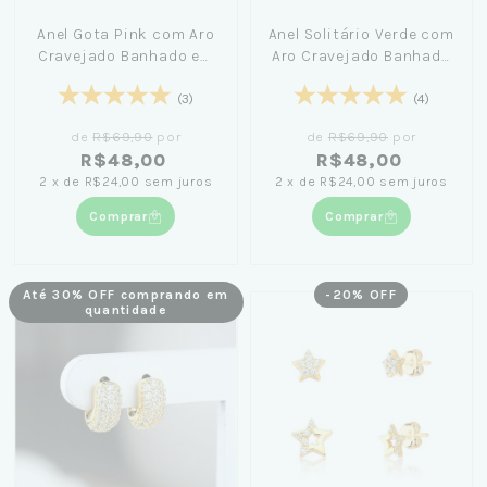
Anel Gota Pink com Aro
Anel Solitário Verde com
Cravejado Banhado em
Aro Cravejado Banhado
Ouro 18K
em Ouro 18K
(3)
(4)
de
R$69,90
por
de
R$69,90
por
R$48,00
R$48,00
2
x
de
R$24,00
sem juros
2
x
de
R$24,00
sem juros
Comprar
Comprar
Até 30% OFF comprando em
-
20
% OFF
quantidade