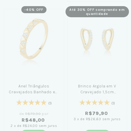
-
40
% OFF
Até 30% OFF comprando em
quantidade
Anel Triângulos
Brinco Argola em V
Cravejados Banhado em
Cravejado 1,5cm
Ouro 18K
Banhado em Ouro 18K
(1)
(1)
R$79,90
de
R$79,90
por
3
x
de
R$26,63
sem juros
R$48,00
2
x
de
R$24,00
sem juros