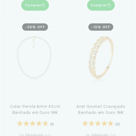
Comprar
Comprar
-
30
% OFF
-
10
% OFF
Colar Perola 6mm 45cm
Anel Grumet Cravejado
Banhado em Ouro 18K
Banhado em Ouro 18K
(1)
(2)
de
R$139,90
por
de
R$69,90
por