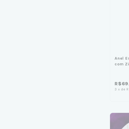
Anel E
com Zi
R$69
3
x
de
R