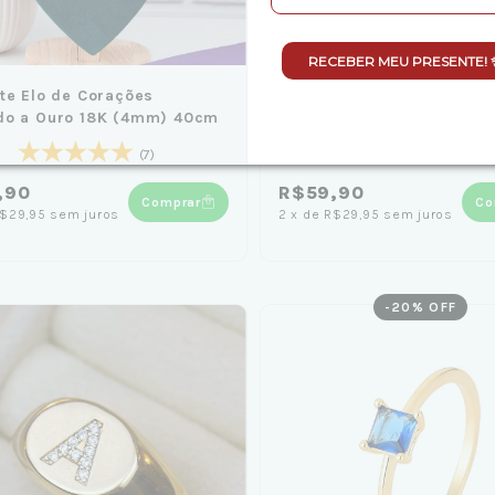
RECEBER MEU PRESENTE! 
te Elo de Corações
Pulseira Zircônia Rosa 19
do a Ouro 18K (4mm) 40cm
Banhado em Ouro 18K
(7)
(2)
,90
R$59,90
Comprar
Co
$29,95
sem juros
2
x
de
R$29,95
sem juros
-
20
% OFF