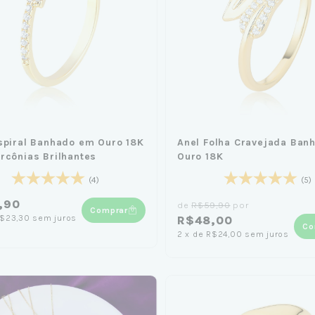
spiral Banhado em Ouro 18K
Anel Folha Cravejada Ban
rcônias Brilhantes
Ouro 18K
(4)
(5)
,90
de
R$59,90
por
Comprar
$23,30
sem juros
R$48,00
Co
2
x
de
R$24,00
sem juros