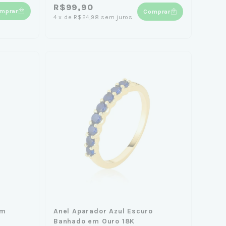
R$99,90
mprar
Comprar
4
x
de
R$24,98
sem juros
mm
Anel Aparador Azul Escuro
Banhado em Ouro 18K