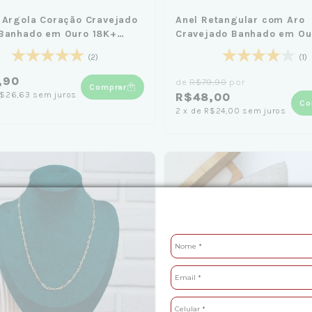
 Argola Coração Cravejado
Anel Retangular com Aro
 Banhado em Ouro 18K+
Cravejado Banhado em Ou
Laço Azul
(2)
(1)
,90
de
R$79,90
por
Comprar
$26,63
sem juros
R$48,00
Co
2
x
de
R$24,00
sem juros