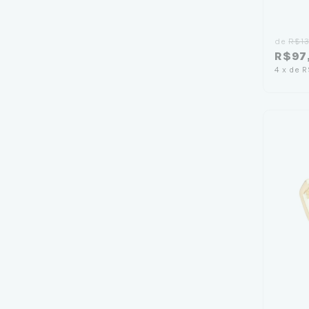
de
R$13
R$97
4
x
de
R