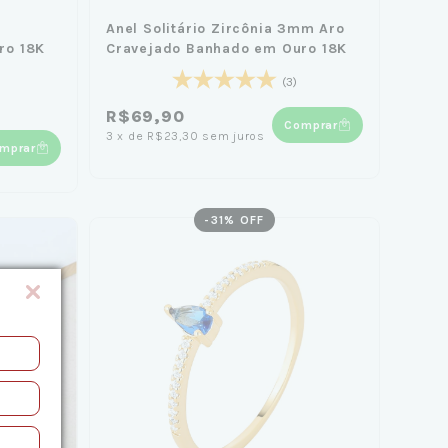
Anel Solitário Zircônia 3mm Aro
ro 18K
Cravejado Banhado em Ouro 18K
(3)
R$69,90
Comprar
3
x
de
R$23,30
sem juros
mprar
-
31
% OFF