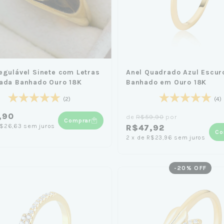
egulável Sinete com Letras
Anel Quadrado Azul Escur
ada Banhado Ouro 18K
Banhado em Ouro 18K
(2)
(4)
,90
de
R$59,90
por
Comprar
$26,63
sem juros
R$47,92
Co
2
x
de
R$23,96
sem juros
-
20
% OFF