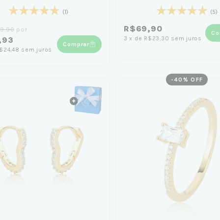
(1)
(5)
R$69,90
9,90
por
Co
3
x
de
R$23,30
sem juros
,93
Comprar
$24,48
sem juros
-
40
% OFF