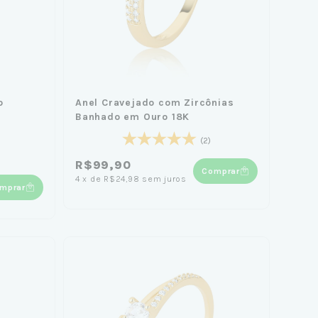
o
Anel Cravejado com Zircônias
Banhado em Ouro 18K
(2)
R$99,90
Comprar
4
x
de
R$24,98
sem juros
mprar