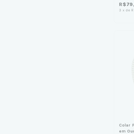
R$79
3
x
de
R
Colar
em Ou