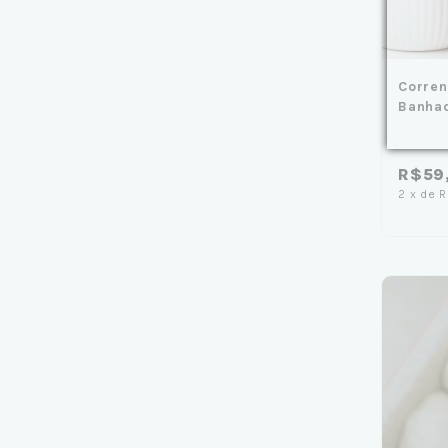
Corren
Banha
R$59
2
x
de
R