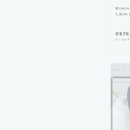
Brinco
1,4cm
Caixa 
R$79
3
x
de
R