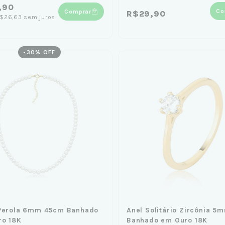
,90
Co
Comprar
R$29,90
$26,63
sem juros
-
30
% OFF
 Perola 6mm 45cm Banhado
Anel Solitário Zircônia 5
ro 18K
Banhado em Ouro 18K