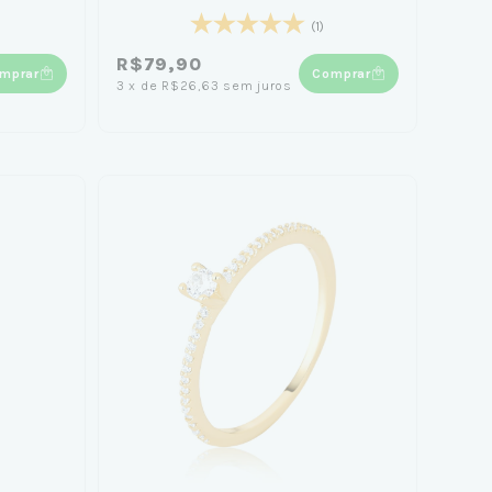
(1)
R$79,90
mprar
Comprar
3
x
de
R$26,63
sem juros