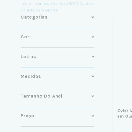
Início
|
Banhado em Ouro 18K
|
Colares
|
Colares com Pedras
|
Categorias
Cor
Letras
Medidas
Tamanho Do Anel
Colar 
Preço
em Ou