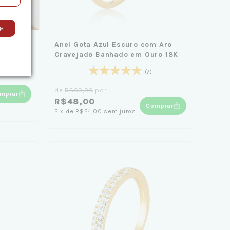
✨
cm
Anel Gota Azul Escuro com Aro
Cravejado Banhado em Ouro 18K
(7)
de
R$69,90
por
mprar
R$48,00
Comprar
2
x
de
R$24,00
sem juros