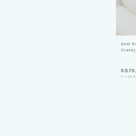
Anel R
Cravej
R$79
3
x
de
R