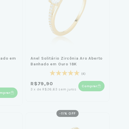
hado em
Anel Solitário Zircônia Aro Aberto
Banhado em Ouro 18K
(4)
R$79,90
Comprar
3
x
de
R$26,63
sem juros
mprar
-
11
% OFF