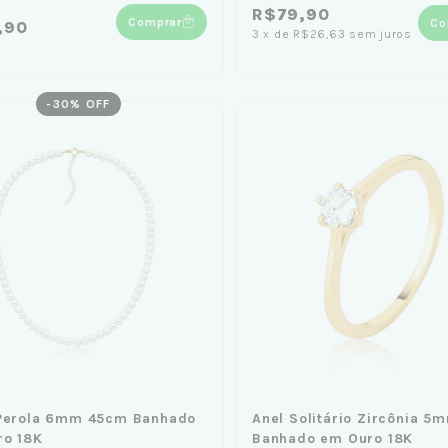
R$79,90
Comprar
Co
,90
3
x
de
R$26,63
sem juros
-
30
% OFF
 Perola 6mm 45cm Banhado
Anel Solitário Zircônia 5
ro 18K
Banhado em Ouro 18K