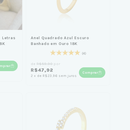
 Letras
Anel Quadrado Azul Escuro
18K
Banhado em Ouro 18K
(4)
de
R$59,90
por
mprar
R$47,92
Comprar
2
x
de
R$23,96
sem juros