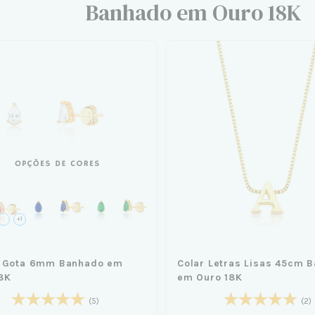
Banhado em Ouro 18K
+1
o Gota 6mm Banhado em
Colar Letras Lisas 45cm 
8K
em Ouro 18K
(5)
(2)