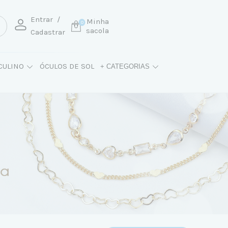
Entrar
/
Minha
0
sacola
Cadastrar
CULINO
ÓCULOS DE SOL
+ CATEGORIAS