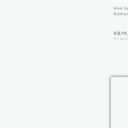
Anel A
Banha
R$79
3
x
de
R