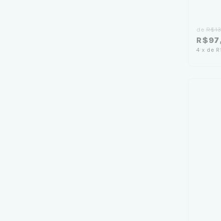
de
R$13
R$97
4
x
de
R