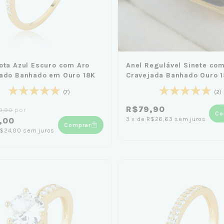
ota Azul Escuro com Aro
Anel Regulável Sinete com
ado Banhado em Ouro 18K
Cravejada Banhado Ouro 
(7)
(2)
R$79,90
9,90
por
Co
3
x
de
R$26,63
sem juros
,00
Comprar
$24,00
sem juros