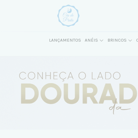
LANÇAMENTOS
ANÉIS
BRINCOS